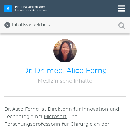
Nr. 1 Plattform
zum
Lernen der Anatomie
Inhaltsverzeichnis
Über Uns
Qualität
Diversität und Inklusion
Dr. Dr. med. Alice Ferng
Team
Medizinische Inhalte
Partner:innen
Jobs
Dr. Alice Ferng ist Direktorin für Innovation und
Kontakt
Technologie bei
Microsoft
und
Impressum
Forschungsprofessorin für Chirurgie an der