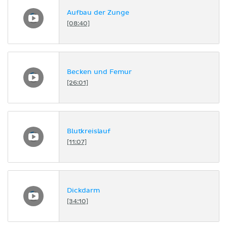
Aufbau der Zunge
[08:40]
Becken und Femur
[26:01]
Blutkreislauf
[11:07]
Dickdarm
[34:10]