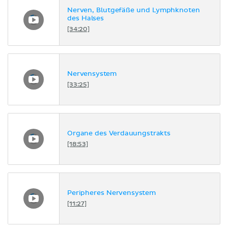
Nerven, Blutgefäße und Lymphknoten
des Halses
[34:20]
Nervensystem
[33:25]
Organe des Verdauungstrakts
[18:53]
Peripheres Nervensystem
[11:27]