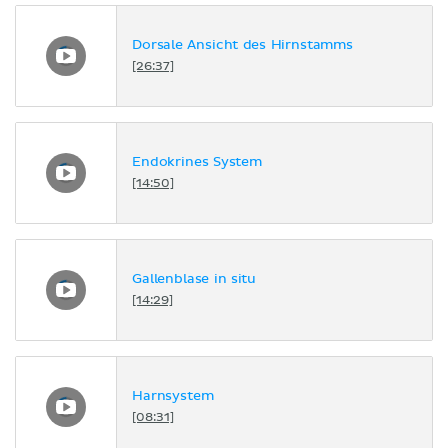
Dorsale Ansicht des Hirnstamms
[26:37]
Endokrines System
[14:50]
Gallenblase in situ
[14:29]
Harnsystem
[08:31]