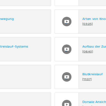
bewegung
Arten von Kn
[03:25]
Kreislauf-Systems
Aufbau der Zu
[08:40]
Blutkreislauf
[11:07]
Dorsale Ansic