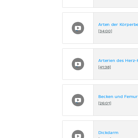
Arten der Körper
[34:00]
Arterien des Herz-
[41:38]
Becken und Femur
[26:01]
Dickdarm