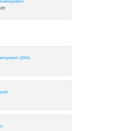
ervensystem
ten
vensystem (ZNS)
palt
en