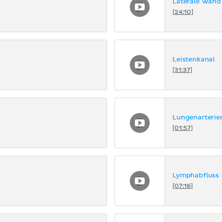
Laterale Wand
[24:10]
Leistenkanal
[31:37]
Lungenarterie
[01:57]
Lymphabfluss 
[07:16]