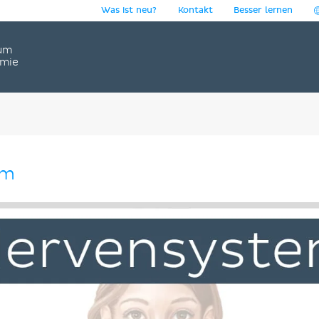
Was ist neu?
Kontakt
Besser lernen
um
omie
em