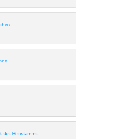
ochen
nge
ht des Hirnstamms