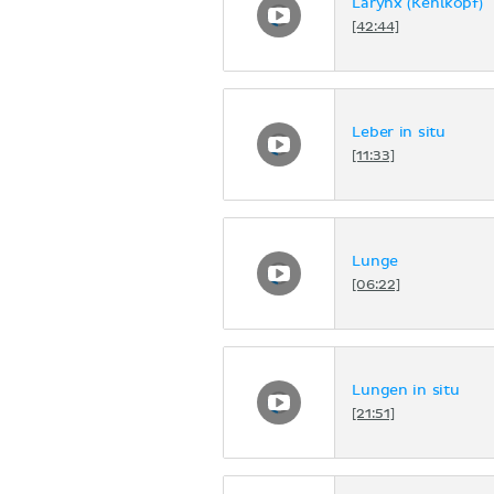
Larynx (Kehlkopf)
[42:44]
Leber in situ
[11:33]
Lunge
[06:22]
Lungen in situ
[21:51]