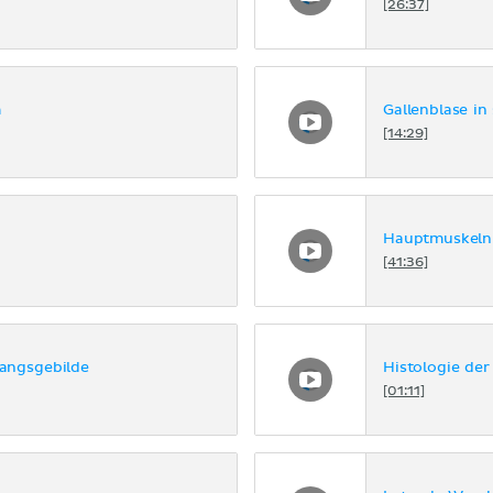
[26:37]
m
Gallenblase in 
[14:29]
Hauptmuskeln 
[41:36]
angsgebilde
Histologie der
[01:11]