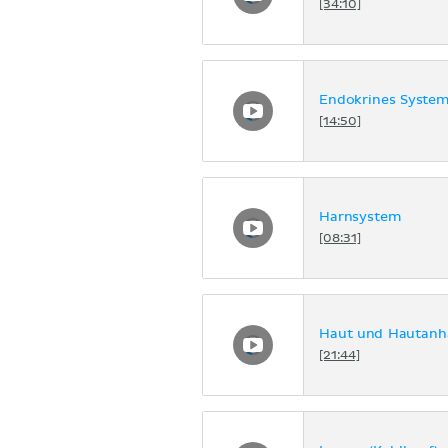
[34:10]
Endokrines Syste
[14:50]
Harnsystem
[08:31]
Haut und Hautanh
[21:44]