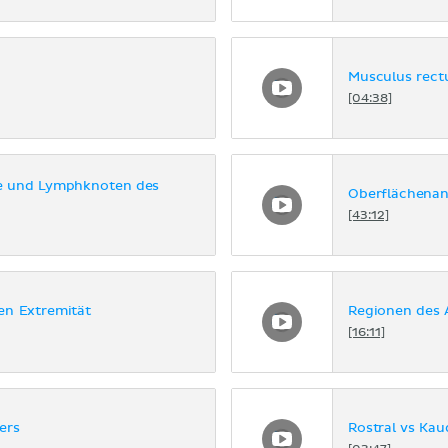
Musculus rect
[04:38]
e und Lymphknoten des
Oberflächena
[43:12]
en Extremität
Regionen des
[16:11]
ers
Rostral vs Kau