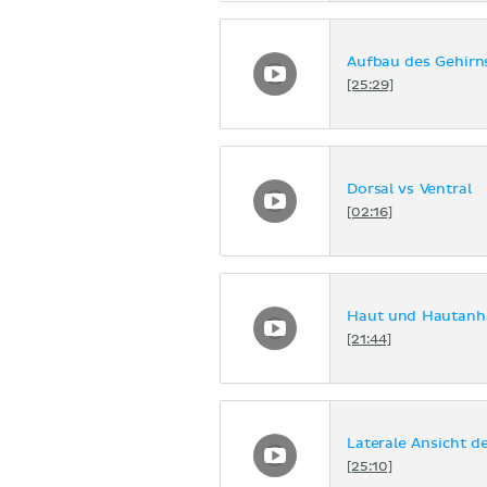
Aufbau des Gehirn
[25:29]
Dorsal vs Ventral
[02:16]
Haut und Hautanh
[21:44]
Laterale Ansicht d
[25:10]