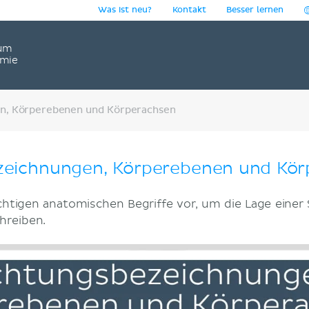
Was ist neu?
Kontakt
Besser lernen
um
omie
n, Körperebenen und Körperachsen
zeichnungen, Körperebenen und Kö
wichtigen anatomischen Begriffe vor, um die Lage einer
hreiben.