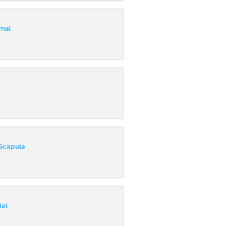
imal
Scapula
ial