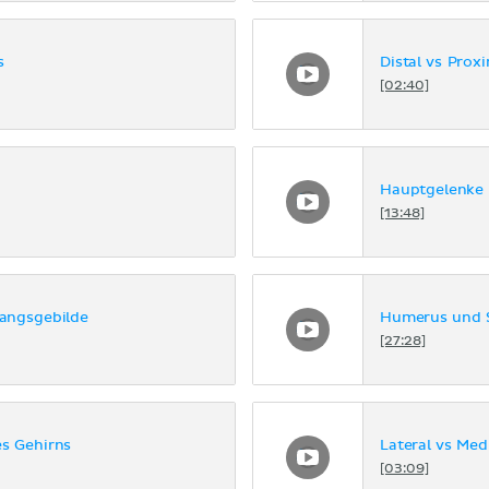
s
Distal vs Prox
[02:40]
Hauptgelenke
[13:48]
angsgebilde
Humerus und 
[27:28]
es Gehirns
Lateral vs Med
[03:09]