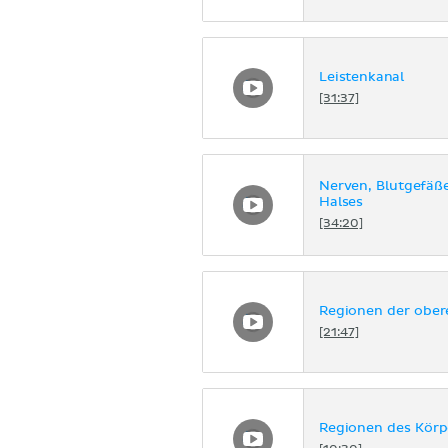
Leistenkanal
[31:37]
Nerven, Blutgefäß
Halses
[34:20]
Regionen der ober
[21:47]
Regionen des Körp