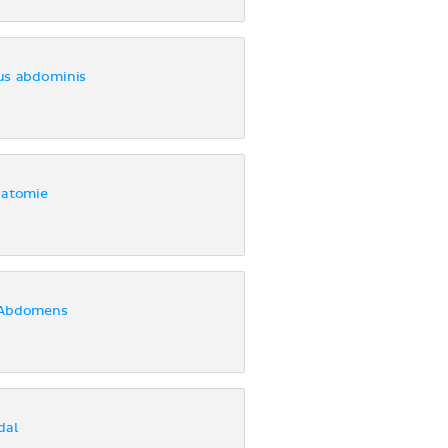
us abdominis
natomie
 Abdomens
dal