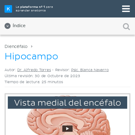
Elige tu herramienta de estudio favorita
La
plataforma nº 1
para
aprender anatomía
Videos
Cuestionarios
Ambos
Índice
Diencéfalo
Hipocampo
Autor:
Dr. Alfredo Torres
•
Revisor:
Psic. Blanca Navarro
Última revisión: 30 de Octubre de 2023
Tiempo de lectura: 25 minutos