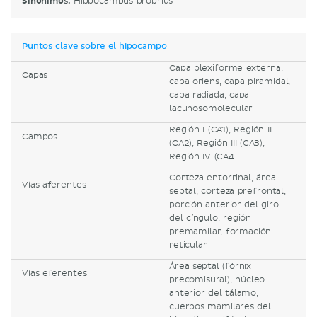
Sinónimos:
Hippocampus proprius
Puntos clave sobre el hipocampo
Capa plexiforme externa,
Capas
capa oriens, capa piramidal,
capa radiada, capa
lacunosomolecular
Región I (CA1), Región II
Campos
(CA2), Región III (CA3),
Región IV (CA4
Corteza entorrinal, área
Vías aferentes
septal, corteza prefrontal,
porción anterior del giro
del cíngulo, región
premamilar, formación
reticular
Área septal (fórnix
Vías eferentes
precomisural), núcleo
anterior del tálamo,
cuerpos mamilares del