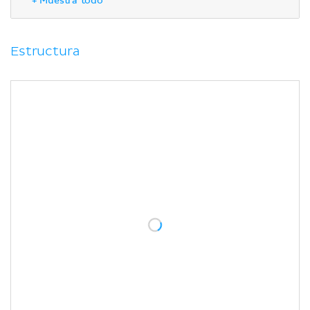
+ Muestra todo
Conexiones del hipocampo
Aferencias del hipocampo
Eferencias del hipocampo
Estructura
Funciones
Correlaciones clínicas
Epilepsia del lóbulo temporal
Encefalitis rábica
Isquemia cerebral global.
Enfermedad de Alzheimer
Síndrome de Korsakoff
Caso clínico
Bibliografía