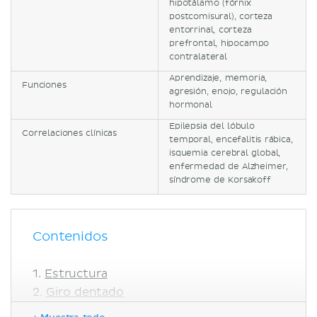
hipotálamo (fórnix
postcomisural), corteza
entorrinal, corteza
prefrontal, hipocampo
contralateral
Aprendizaje, memoria,
Funciones
agresión, enojo, regulación
hormonal
Epilepsia del lóbulo
Correlaciones clínicas
temporal, encefalitis rábica,
isquemia cerebral global,
enfermedad de Alzheimer,
síndrome de Korsakoff
Contenidos
Estructura
Giro dentado
Corteza del subículo