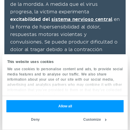
de la mordida. A medida que el virus
progresa, la víctima experimenta
excitabilidad del
sistema nervioso central
en
la forma de hipersensibilidad al dolor,
respuestas motoras violentas y
convulsiones. Se puede producir dificultad o
dolor al tragar debido a la contracción
violenta de los músculos faríngeos. Esta es
This website uses cookies
la razón por la cual los infectados
We use cookies to personalise content and ads, to provide social
sintomáticos evitan beber líquidos, incluso
media features and to analyse our traffic. We also share
agua, por lo que a menudo son descritos
information about your use of our site with our social media,
advertising and analytics partners who may combine it with other
como “hidrofóbicos”. Estos espasmos
information that you’ve provided to them or that they’ve collected
faríngeos en conjunto con el aumento de la
from your use of their services.
salivación son la causa de la característica
Allow all
espuma de la boca. Eventualmente aparece
meningismo seguido de parálisis flácida; la
Deny
Customize
manía y estupor evolucionan a coma y