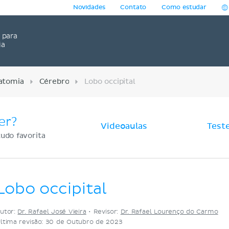
Novidades
Contato
Como estudar
para
ia
atomia
Cérebro
Lobo occipital
er?
Videoaulas
Test
udo favorita
Lobo occipital
utor:
Dr. Rafael José Vieira
•
Revisor:
Dr. Rafael Lourenço do Carmo
ltima revisão: 30 de Outubro de 2023