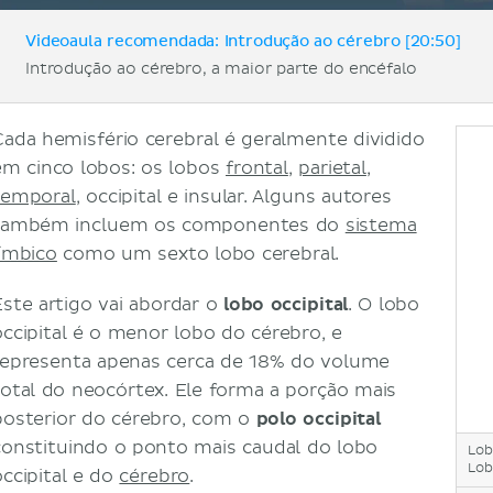
Videoaula recomendada: Introdução ao cérebro [20:50]
Introdução ao cérebro, a maior parte do encéfalo
Cada hemisfério cerebral é geralmente dividido
em cinco lobos: os lobos
frontal
,
parietal
,
temporal
, occipital e insular. Alguns autores
também incluem os componentes do
sistema
límbico
como um sexto lobo cerebral.
Este artigo vai abordar o
lobo occipital
. O lobo
occipital é o menor lobo do cérebro, e
representa apenas cerca de 18% do volume
total do neocórtex. Ele forma a porção mais
posterior do cérebro, com o
polo occipital
constituindo o ponto mais caudal do lobo
Lob
Lob
occipital e do
cérebro
.