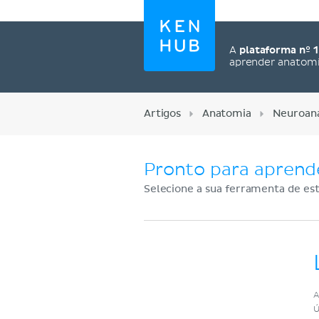
A
plataforma nº 1
aprender anatom
Artigos
Anatomia
Neuroan
Pronto para aprend
Selecione a sua ferramenta de est
Cadastre-se agora
A
Ú