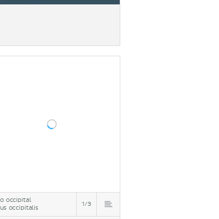
o occipital
1/3
us occipitalis