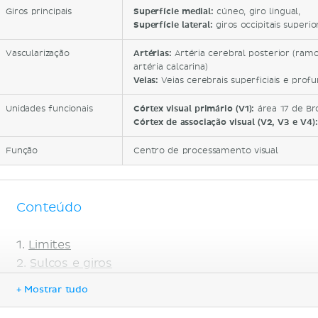
Giros principais
Superfície medial:
cúneo, giro lingual,
Superfície lateral:
giros occipitais superio
Vascularização
Artérias:
Artéria cerebral posterior (ramos 
artéria calcarina)
Veias:
Veias cerebrais superficiais e prof
Unidades funcionais
Córtex visual primário (V1):
área 17 de B
Córtex de associação visual (V2, V3 e V4):
Função
Centro de processamento visual
Conteúdo
Limites
Sulcos e giros
Face lateral do lobo occipital
+ Mostrar tudo
Face medial do lobo occipital