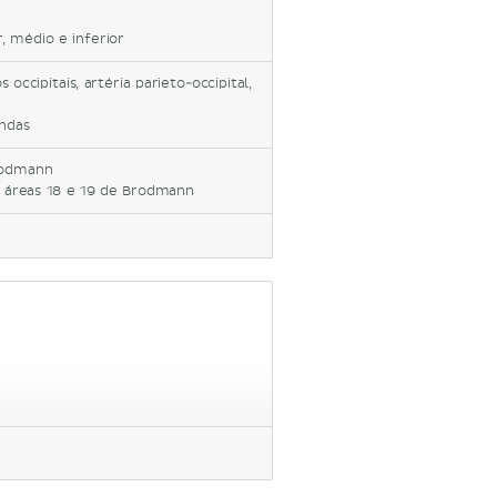
r, médio e inferior
occipitais, artéria parieto-occipital,
undas
rodmann
áreas 18 e 19 de Brodmann