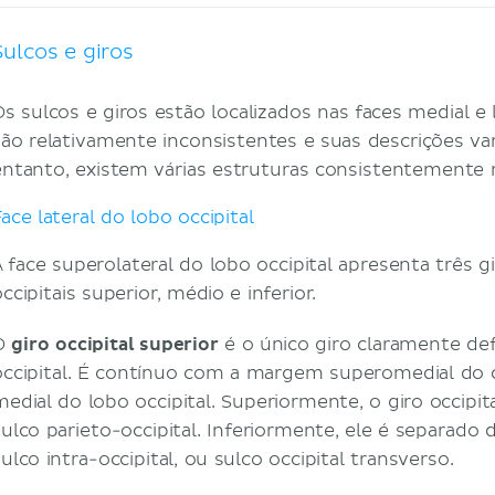
Sulcos e giros
Os sulcos e giros estão localizados nas faces medial e l
são relativamente inconsistentes e suas descrições var
entanto, existem várias estruturas consistentemente 
ace lateral do lobo occipital
A face superolateral do lobo occipital apresenta três g
ccipitais superior, médio e inferior.
O
giro occipital superior
é o único giro claramente def
occipital. É contínuo com a margem superomedial do 
medial do lobo occipital. Superiormente, o giro occipit
sulco parieto-occipital. Inferiormente, ele é separado 
ulco intra-occipital, ou sulco occipital transverso.