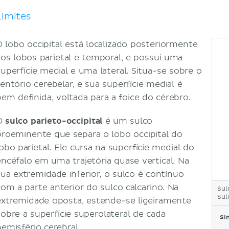
Vascularização do lobo occipital
Função do lobo occipital
Limites
Córtex visual primário
Córtex de associação visual
O lobo occipital está localizado posteriormente
Lesões do lobo occipital
aos lobos parietal e temporal, e possui uma
Referências
superfície medial e uma lateral. Situa-se sobre o
tentório cerebelar, e sua superfície medial é
bem definida, voltada para a foice do cérebro.
O
sulco parieto-occipital
é um sulco
proeminente que separa o lobo occipital do
lobo parietal. Ele cursa na superfície medial do
encéfalo em uma trajetória quase vertical. Na
sua extremidade inferior, o sulco é contínuo
com a parte anterior do sulco calcarino. Na
Sul
Sul
extremidade oposta, estende-se ligeiramente
sobre a superfície superolateral de cada
Si
hemisfério cerebral.