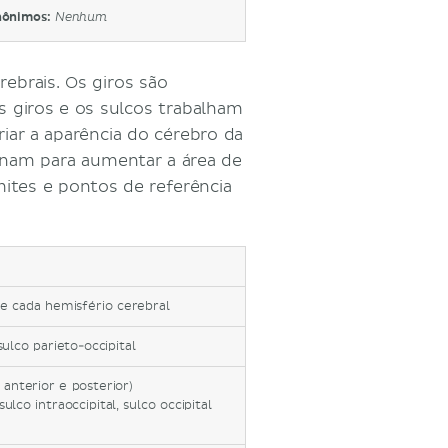
nônimos:
Nenhum
ebrais. Os giros são
 giros e os sulcos trabalham
riar a aparência do cérebro da
onam para aumentar a área de
mites e pontos de referência
de cada hemisfério cerebral
ulco parieto-occipital
 anterior e posterior)
sulco intraoccipital, sulco occipital