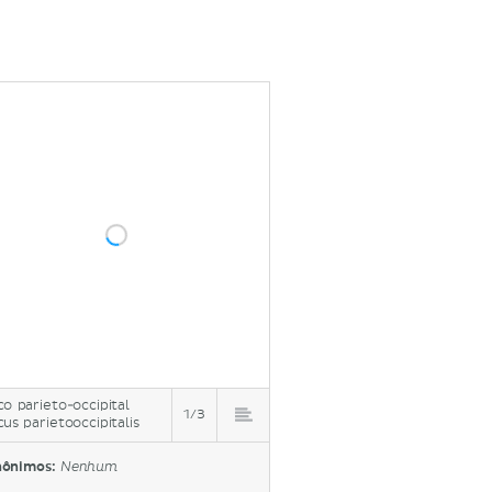
co parieto-occipital
1/3
cus parietooccipitalis
nônimos:
Nenhum