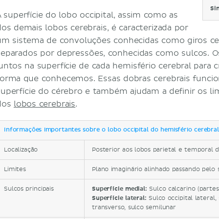
Si
A superfície do lobo occipital, assim como as
dos demais lobos cerebrais, é caracterizada por
um sistema de convoluções conhecidas como giros cer
separados por depressões, conhecidas como sulcos. Os
juntos na superfície de cada hemisfério cerebral para c
forma que conhecemos. Essas dobras cerebrais funci
superfície do cérebro e também ajudam a definir os li
dos
lobos cerebrais
.
Informações importantes sobre o lobo occipital do hemisfério cerebral
Localização
Posterior aos lobos parietal e temporal 
Limites
Plano imaginário alinhado passando pelo s
Sulcos principais
Superfície medial:
Sulco calcarino (partes
Superfície lateral:
Sulco occipital lateral, 
transverso, sulco semilunar