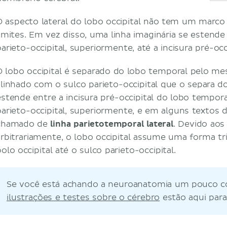
O aspecto lateral do lobo occipital não tem um marco
limites. Em vez disso, uma linha imaginária se estend
parieto-occipital, superiormente, até a incisura pré-occ
O lobo occipital é separado do lobo temporal pelo me
alinhado com o sulco parieto-occipital que o separa do
estende entre a incisura pré-occipital do lobo tempora
parieto-occipital, superiormente, e em alguns textos d
chamado de
linha parietotemporal lateral
. Devido aos
arbitrariamente, o lobo occipital assume uma forma tr
olo occipital até o sulco parieto-occipital.
Se você está achando a neuroanatomia um pouco c
ilustrações e testes sobre o cérebro
estão aqui para