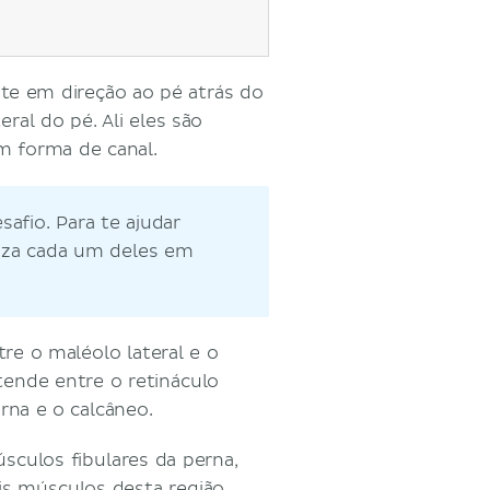
e em direção ao pé atrás do
ral do pé. Ali eles são
em forma de canal.
fio. Para te ajudar
iza cada um deles em
re o maléolo lateral e o
ende entre o retináculo
rna e o calcâneo.
sculos fibulares da perna,
is músculos desta região.