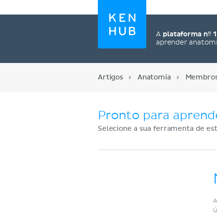
A
plataforma nº 1
aprender anatom
Artigos
Anatomia
Membros 
Pronto para aprend
Selecione a sua ferramenta de est
Cadastre-se agora
A
Ú