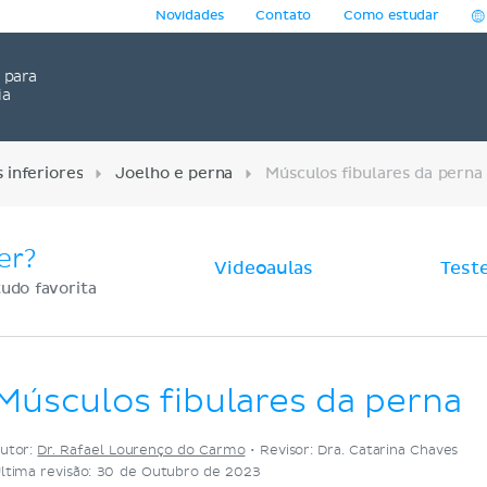
Novidades
Contato
Como estudar
para
ia
inferiores
Joelho e perna
Músculos fibulares da perna
er?
Videoaulas
Test
udo favorita
Músculos fibulares da perna
utor:
Dr. Rafael Lourenço do Carmo
•
Revisor: Dra. Catarina Chaves
ltima revisão: 30 de Outubro de 2023