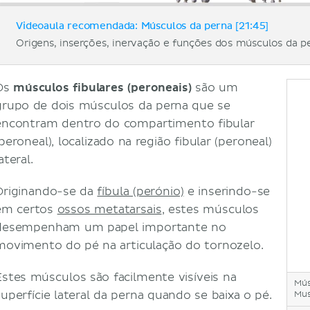
Videoaula recomendada: Músculos da perna [21:45]
Origens, inserções, inervação e funções dos músculos da p
Os
músculos fibulares (peroneais)
são um
grupo de dois músculos da perna que se
encontram dentro do compartimento fibular
peroneal), localizado na região fibular (peroneal)
ateral.
Originando-se da
fíbula (perónio)
e inserindo-se
em certos
ossos metatarsais
, estes músculos
desempenham um papel importante no
movimento do pé na articulação do tornozelo.
Estes músculos são facilmente visíveis na
Mús
superfície lateral da perna quando se baixa o pé.
Mus