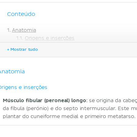
Conteúdo
Anatomia
Origens e inserções
Inervação
+ Mostrar tudo
Função
Nota clínica
Referências
Anatomia
Origens e inserções
Músculo fibular (peroneal) longo
: se origina da cab
da fíbula (perónio) e do septo intermuscular. Este m
plantar do cuneiforme medial e primeiro metatarso.