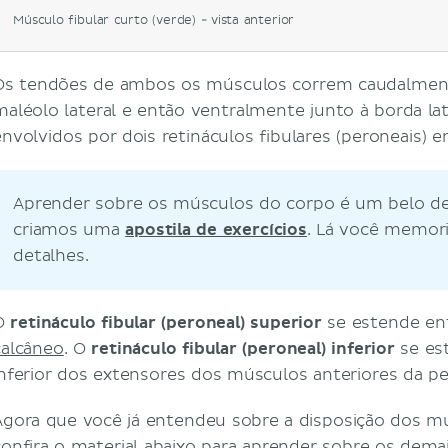
Músculo fibular curto (verde) - vista anterior
Os tendões de ambos os músculos correm caudalment
maléolo lateral e então ventralmente junto à borda late
envolvidos por dois retináculos fibulares (peroneais) 
Aprender sobre os músculos do corpo é um belo desa
criamos uma
apostila de exercícios
. Lá você memor
detalhes.
O
retináculo fibular (peroneal) superior
se estende ent
calcâneo
. O
retináculo fibular (peroneal) inferior
se est
inferior dos extensores dos músculos anteriores da pe
Agora que você já entendeu sobre a disposição dos mú
confira o material abaixo para aprender sobre os dema