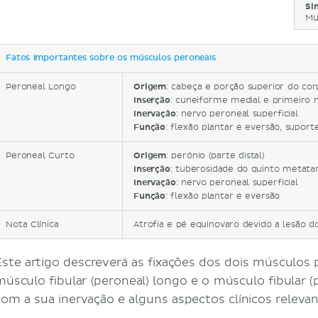
Si
Mu
Fatos importantes sobre os músculos peroneais
Peroneal Longo
Origem
: cabeça e porção superior do co
Inserção
: cuneiforme medial e primeiro 
Inervação
: nervo peroneal superficial
Função
: flexão plantar e eversão, supor
Peroneal Curto
Origem
: perónio (parte distal)
Inserção
: tuberosidade do quinto metata
Inervação
: nervo peroneal superficial
Função
: flexão plantar e eversão
Nota Clínica
Atrofia e pé equinovaro devido a lesão d
Este artigo descreverá as fixações dos dois músculo
músculo fibular (peroneal) longo e o músculo fibular 
com a sua inervação e alguns aspectos clínicos relevan