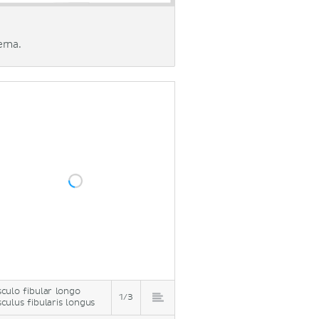
erna.
culo fibular longo
1/3
culus fibularis longus