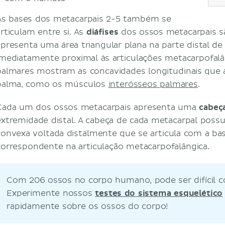
As bases dos metacarpais 2-5 também se
articulam entre si. As
diáfises
dos ossos metacarpais s
apresenta uma área triangular plana na parte distal de 
imediatamente proximal às articulações metacarpofalân
palmares mostram as concavidades longitudinais qu
palma, como os músculos
interósseos palmares
.
Cada um dos ossos metacarpais apresenta uma
cabeç
extremidade distal. A cabeça de cada metacarpal possui
convexa voltada distalmente que se articula com a ba
correspondente na articulação metacarpofalângica.
Com 206 ossos no corpo humano, pode ser difícil c
Experimente nossos
testes do sistema esquelético
rapidamente sobre os ossos do corpo!