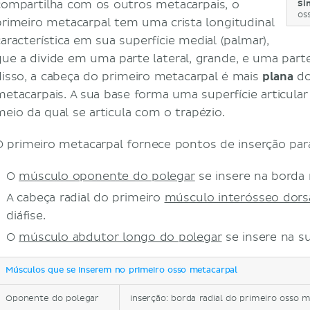
compartilha com os outros metacarpais, o
Si
os
primeiro metacarpal tem uma crista longitudinal
característica em sua superfície medial (palmar),
que a divide em uma parte lateral, grande, e uma part
disso, a cabeça do primeiro metacarpal é mais
plana
do
metacarpais. A sua base forma uma superfície articula
meio da qual se articula com o trapézio.
O primeiro metacarpal fornece pontos de inserção par
O
músculo oponente do polegar
se insere na borda r
A cabeça radial do primeiro
músculo interósseo dors
diáfise.
O
músculo abdutor longo do polegar
se insere na su
Músculos que se inserem no primeiro osso metacarpal
Oponente do polegar
Inserção: borda radial do primeiro osso 