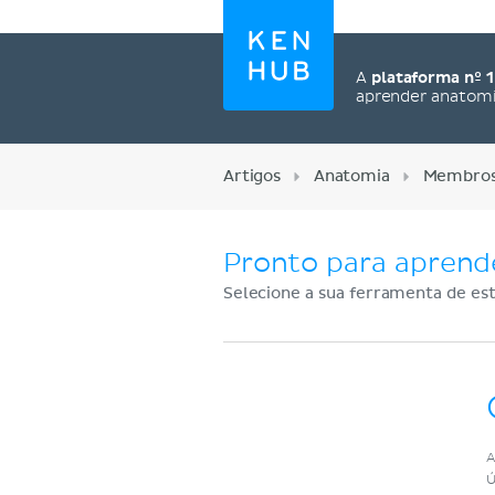
A
plataforma nº 1
aprender anatom
Artigos
Anatomia
Membros
Pronto para aprend
Selecione a sua ferramenta de est
Cadastre-se agora
A
Ú