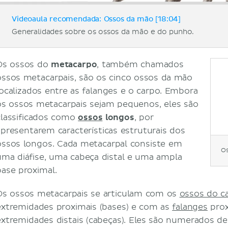
Videoaula recomendada: Ossos da mão [18:04]
Generalidades sobre os ossos da mão e do punho.
Os ossos do
metacarpo
, também chamados
ossos metacarpais, são os cinco ossos da mão
localizados entre as falanges e o carpo. Embora
os ossos metacarpais sejam pequenos, eles são
classificados como
ossos
longos
, por
apresentarem características estruturais dos
ossos longos. Cada metacarpal consiste em
Os
uma diáfise, uma cabeça distal e uma ampla
base proximal.
Os ossos metacarpais se articulam com os
ossos do c
extremidades proximais (bases) e com as
falanges
prox
extremidades distais (cabeças). Eles são numerados de 