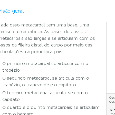
Quarto osso metacarpal
Quinto osso metacarpal
Visão geral
Referências
Cada osso metacarpal tem uma base, uma
diáfise e uma cabeça. As bases dos ossos
metacarpais são largas e se articulam com os
ossos da fileira distal do carpo por meio das
articulações carpometacarpais:
O primeiro metacarpal se articula com o
trapézio
O segundo metacarpal se articula com o
trapézio, o trapezoide e o capitato
O terceiro metacarpal articula-se com o
Oss
capitato
Oss
O quarto e o quinto metacarpais se articulam
Si
com o hamato
me