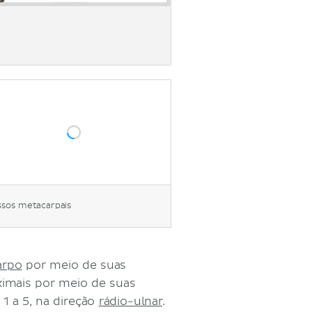
sos metacarpais
arpo
por meio de suas
imais por meio de suas
1 a 5, na direção
rádio-ulnar
.