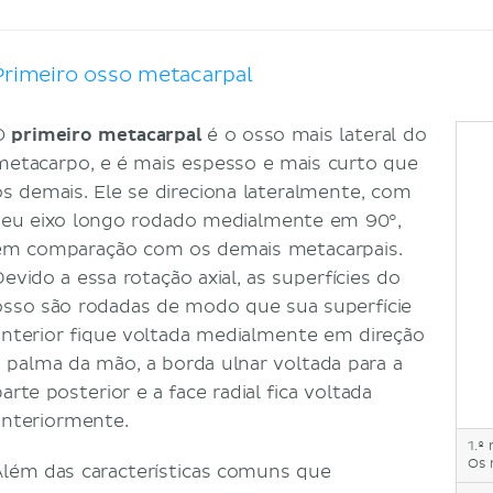
Primeiro osso metacarpal
O
primeiro metacarpal
é o osso mais lateral do
metacarpo, e é mais espesso e mais curto que
os demais. Ele se direciona lateralmente, com
seu eixo longo rodado medialmente em 90°,
em comparação com os demais metacarpais.
Devido a essa rotação axial, as superfícies do
osso são rodadas de modo que sua superfície
anterior fique voltada medialmente em direção
à palma da mão, a borda ulnar voltada para a
arte posterior e a face radial fica voltada
anteriormente.
1.º
Os 
Além das características comuns que