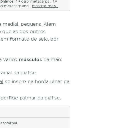
nônimos:
1.º osso metacarpal, 1.º
so metacarpiano ,
mostrar mais...
e medial, pequena. Além
 que as dos outros
r em formato de sela, por
a vários
músculos
da mão:
adial da diáfise.
al
se insere na borda ulnar da
perfície palmar da diáfise.
metacarpal