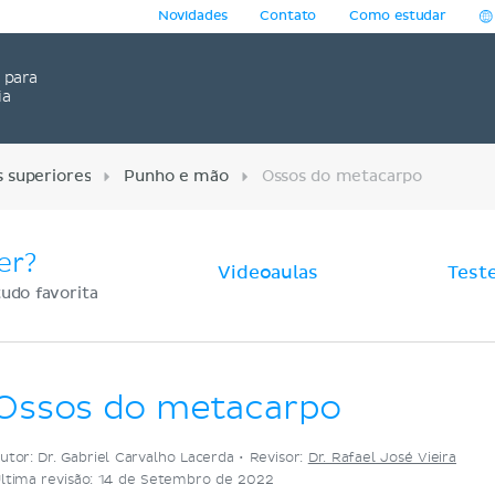
Novidades
Contato
Como estudar
para
ia
 superiores
Punho e mão
Ossos do metacarpo
er?
Videoaulas
Test
udo favorita
Ossos do metacarpo
utor: Dr. Gabriel Carvalho Lacerda •
Revisor:
Dr. Rafael José Vieira
ltima revisão: 14 de Setembro de 2022