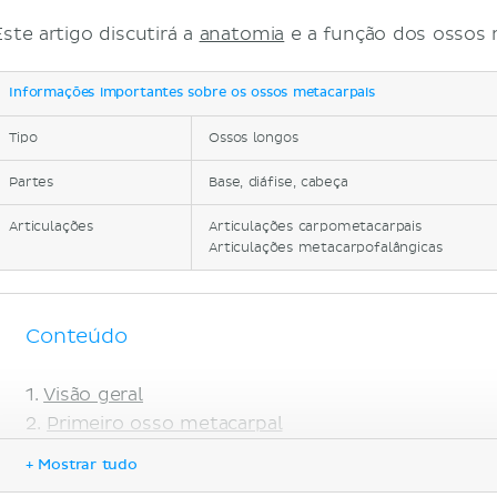
Este artigo discutirá a
anatomia
e a função dos ossos 
Informações importantes sobre os ossos metacarpais
Tipo
Ossos longos
Partes
Base, diáfise, cabeça
Articulações
Articulações carpometacarpais
Articulações metacarpofalângicas
Conteúdo
Visão geral
Primeiro osso metacarpal
Segundo osso metacarpal
+ Mostrar tudo
Terceiro osso metacarpal