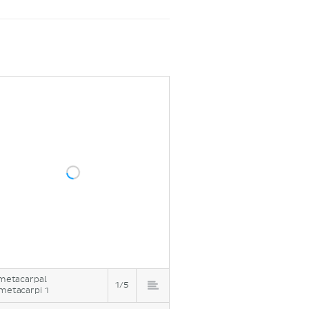
 metacarpal
1/5
metacarpi 1