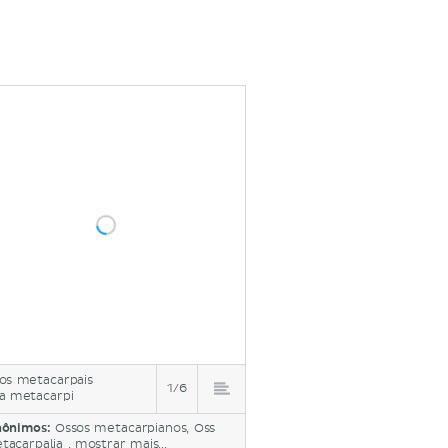
os metacarpais
1/6
a metacarpi
nônimos:
Ossos metacarpianos, Oss
tacarpalia ,
mostrar mais...