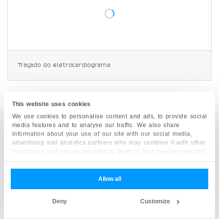
Traçado do eletrocardiograma
Há um atraso entre a despolarização dos
This website uses cookies
cardiomiócitos e a contração efetiva do músculo
We use cookies to personalise content and ads, to provide social
cardíaco. Por isso, as ondas do ECG precedem as
media features and to analyse our traffic. We also share
ondas das curvas de pressão (que são causadas
information about your use of our site with our social media,
advertising and analytics partners who may combine it with other
pela contração efetiva do músculo cardíaco). A
information that you’ve provided to them or that they’ve collected
onda 'P'
, que representa a despolarização atrial,
from your use of their services.
precede a onda 'a' do gráfico de pressão atrial. O
Allow all
complexo QRS
representa a despolarização
ventricular, que promove a contração ventricular.
Deny
Customize
A onda grande do gráfico de pressão ventricular