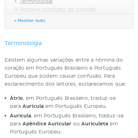
Terminologia
Sistema condutor do coração
Fases do ciclo cardíaco
+ Mostrar tudo
Diástole atrial
Sístole atrial
Diástole ventricular
Terminologia
Sístole ventricular
Diagrama de Wiggers
Existem algumas variações entre a nômina do
Pressão aórtica
coração em Português Brasileiro e Português
Pressão atrial
Europeu que podem causar confusão. Para
Pressão e volume ventricular
esclarecimento dos leitores, esclarecemos que:
Eletrocardiograma (ECG)
Fonocardiograma (sons cardíacos)
Átrio
, em Português Brasileiro, traduz-se
Mecanismo de Frank-Sterling
para
Aurícula
em Português Europeu.
Condições que afetam o ciclo cardíaco
Aurícula
, em Português Brasileiro, traduz-se
Desequilíbrios eletrolíticos
para
Apêndice Auricular
ou
Auriculeta
em
Insuficiência cardíaca
Português Europeu.
Referências