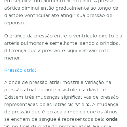
em seguida, um aumento acentuado. A pressão
aórtica diminui então gradualmente ao longo da
diástole ventricular até atingir sua pressão de
repouso.
O gráfico da pressão entre o ventrículo direito e a
artéria pulmonar é semelhante, sendo a principal
diferença que a pressão é significativamente
menor.
Pressão atrial
A onda de pressão atrial mostra a variação na
pressão atrial durante a sístole e a diástole.
Existem três mudanças significativas de pressão,
representadas pelas letras ‘
a
’, ‘
v
’ e ‘
c
’. A mudança
de pressão que é gerada à medida que os átrios
se enchem de sangue é representada pela
onda
'v'
, no final da onda de pressão atrial. Há uma