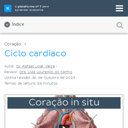
Selecione a sua ferramenta de estudo favorita
A
plataforma nº 1
para
aprender anatomia
Videoaulas
Testes
Ambos
Índice
Coração
Ciclo cardíaco
Autor:
Dr. Rafael José Vieira
•
Revisor:
Dra. Lívia Lourenço do Carmo
Última revisão: 30 de Outubro de 2023
Tempo de leitura: 29 minutos