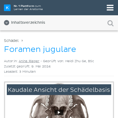
Wähle die beste Lernmethode für dich
Nr. 1 Plattform
zum
Lernen der Anatomie
Videos
Quizze
Beides
Inhaltsverzeichnis
Schädel
Foramen jugulare
Autor:in:
Anina Rieger
•
Geprüft von: Heidi Zhu Ge, BSc
Zuletzt geprüft: 9. Mai 2024
Lesezeit: 3 Minuten