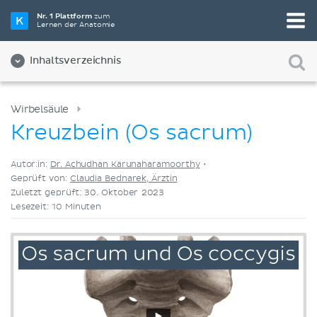
Wähle die beste Lernmethode für dich
Nr. 1 Plattform
zum
Lernen der Anatomie
Videos
Quizze
Beides
Inhaltsverzeichnis
Wirbelsäule
Kreuzbein (Os sacrum)
Autor:in:
Dr. Achudhan Karunaharamoorthy
•
Geprüft von:
Claudia Bednarek, Ärztin
Zuletzt geprüft: 30. Oktober 2023
Lesezeit: 10 Minuten