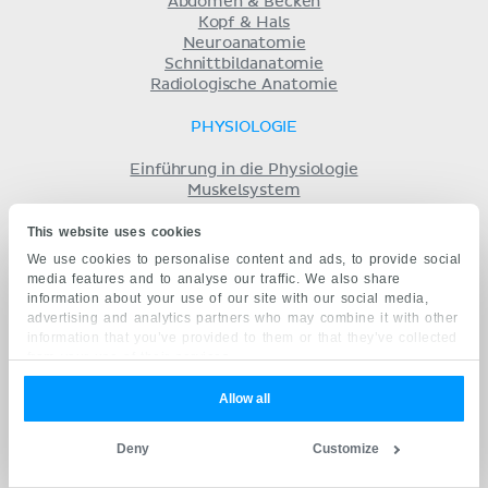
Abdomen & Becken
Kopf & Hals
Neuroanatomie
Schnittbildanatomie
Radiologische Anatomie
PHYSIOLOGIE
Einführung in die Physiologie
Muskelsystem
Nervensystem
This website uses cookies
Herz-Kreislauf-System
Lymphatisches System und Immunsystem
We use cookies to personalise content and ads, to provide social
Endokrines System
media features and to analyse our traffic. We also share
Respiratorisches System
information about your use of our site with our social media,
Verdauungssystem
advertising and analytics partners who may combine it with other
Harnsystem
information that you’ve provided to them or that they’ve collected
Säure-Basen-Haushalt
from your use of their services.
Fortpflanzungssystem
Allow all
HISTOLOGIE
Deny
Customize
Grundlagen
Organsysteme