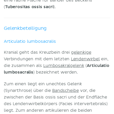
eine rauhe Fläche für Bänder des Beckens
(
Tuberositas ossis sacri
).
Gelenkbeteiligung
Articulatio lumbosacralis
Kranial geht das Kreuzbein drei
gelenkige
Verbindungen mit dem letzten
Lendenwirbel
ein,
die zusammen als
Lumbosakralgelenk
(
Articulatio
lumbosacralis
) bezeichnet werden.
Zum einen liegt ein unechtes Gelenk
(Synarthrose) über die
Bandscheibe
vor, die
zwischen der Basis ossis sacri und der Endfläche
des Lendenwirbelkörpers (Facies intervertebralis)
liegt. Zum anderen artikulieren die beiden