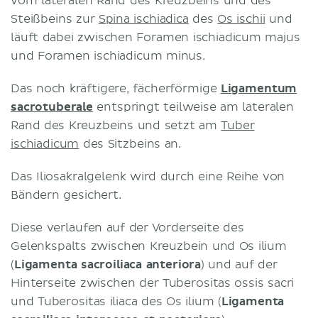
vom lateralen Rand des Kreuzbeins und des
Steißbeins zur
Spina ischiadica
des
Os ischii
und
läuft dabei zwischen Foramen ischiadicum majus
und Foramen ischiadicum minus.
Das noch kräftigere, fächerförmige
Ligamentum
sacrotuberale
entspringt teilweise am lateralen
Rand des Kreuzbeins und setzt am
Tuber
ischiadicum
des Sitzbeins an.
Das Iliosakralgelenk wird durch eine Reihe von
Bändern gesichert.
Diese verlaufen auf der Vorderseite des
Gelenkspalts zwischen Kreuzbein und Os ilium
(
Ligamenta sacroiliaca anteriora
) und auf der
Hinterseite zwischen der Tuberositas ossis sacri
und Tuberositas iliaca des Os ilium (
Ligamenta