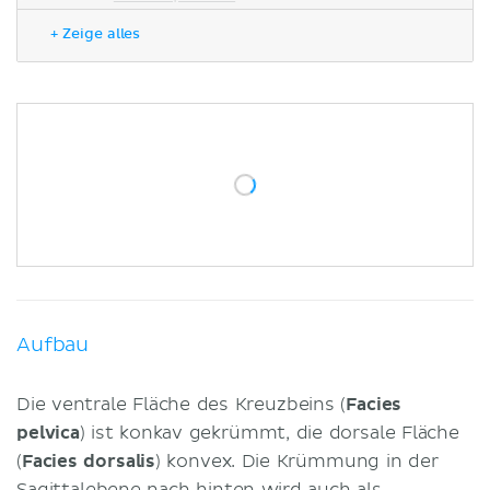
Facies dorsalis
+ Zeige alles
Pars lateralis
Gelenkbeteiligung
Articulatio lumbosacralis
Articulatio sacrococcygea
Articulatio sacroiliaca
Bänder
Entwicklung
Oberflächenanatomie
Klinik
Literaturquellen
Aufbau
Die ventrale Fläche des Kreuzbeins (
Facies
pelvica
) ist konkav gekrümmt, die dorsale Fläche
(
Facies dorsalis
) konvex. Die Krümmung in der
Sagittalebene nach hinten wird auch als