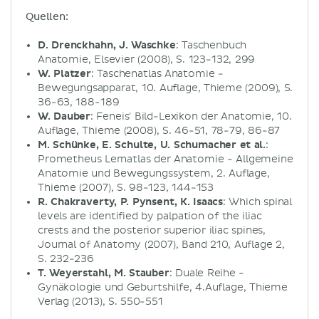
Quellen:
D. Drenckhahn, J. Waschke
: Taschenbuch
Anatomie, Elsevier (2008), S. 123-132, 299
W. Platzer
: Taschenatlas Anatomie -
Bewegungsapparat, 10. Auflage, Thieme (2009), S.
36-63, 188-189
W. Dauber
: Feneis' Bild-Lexikon der Anatomie, 10.
Auflage, Thieme (2008), S. 46-51, 78-79, 86-87
M. Schünke, E. Schulte, U. Schumacher et al.
:
Prometheus Lernatlas der Anatomie - Allgemeine
Anatomie und Bewegungssystem, 2. Auflage,
Thieme (2007), S. 98-123, 144-153
R. Chakraverty, P. Pynsent, K. Isaacs
: Which spinal
levels are identified by palpation of the iliac
crests and the posterior superior iliac spines,
Journal of Anatomy (2007), Band 210, Auflage 2,
S. 232-236
T. Weyerstahl, M. Stauber
: Duale Reihe -
Gynäkologie und Geburtshilfe, 4.Auflage, Thieme
Verlag (2013), S. 550-551