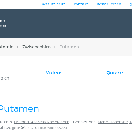
Was ist neu?
Kontakt
Besser lernen
um
omie
atomie
Zwischenhirn
Putamen
Videos
Quizze
 dich
Putamen
utor:in:
Dr. med. Andreas Rheinländer
•
Geprüft von:
Marie Hohensee, 
uletzt geprüft: 25. September 2023