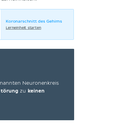
Koronarschnitt des Gehirns
Lerneinheit starten
nannten Neuronenkreis
rstörung
zu
keinen