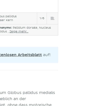
bus pallidus
1/6
sser Kern
nonyme:
Pallidum dorsale, Nucleus
lidus ,
Zeige mehr...
tenlosen Arbeitsblatt
auf!
zum Globus pallidus medialis
eblich an der
igt, ohne dass motorische