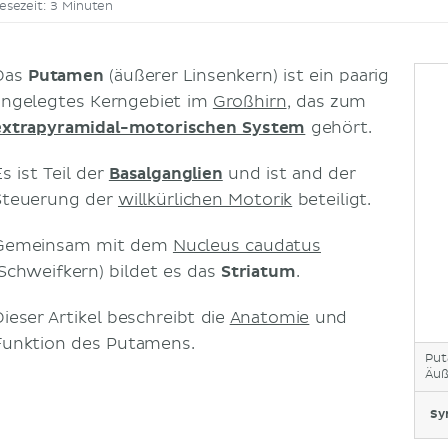
esezeit: 3 Minuten
Das
Putamen
(äußerer Linsenkern) ist ein paarig
angelegtes Kerngebiet im
Großhirn
, das zum
extrapyramidal-motorischen System
gehört.
s ist Teil der
Basalganglien
und ist and der
Steuerung der
willkürlichen Motorik
beteiligt.
Gemeinsam mit dem
Nucleus caudatus
(Schweifkern) bildet es das
Striatum
.
Dieser Artikel beschreibt die
Anatomie
und
Funktion des Putamens.
Pu
Äuß
Sy