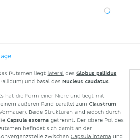
Lage
Das Putamen liegt
lateral
des
Globus pallidus
(Pallidum) und basal des
Nucleus caudatus
.
Es hat die Form einer
Niere
und liegt mit
seinem äußeren Rand parallel zum
Claustrum
(Vormauer). Beide Strukturen sind jedoch durch
die
Capsula externa
getrennt. Der obere Pol des
Putamen befindet sich damit an der
Konvergenzstelle zwischen
Capsula interna
und