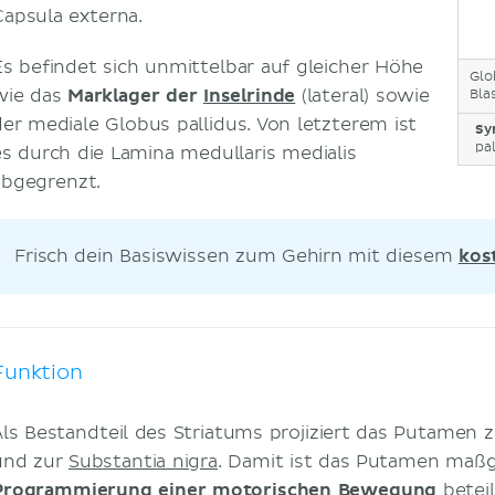
Capsula externa.
Es befindet sich unmittelbar auf gleicher Höhe
Glo
wie das
Marklager der
Inselrinde
(lateral) sowie
Bla
der mediale Globus pallidus. Von letzterem ist
Sy
pal
es durch die Lamina medullaris medialis
abgegrenzt.
Frisch dein Basiswissen zum Gehirn mit diesem
kos
Funktion
Als Bestandteil des Striatums projiziert das Putamen 
und zur
Substantia nigra
. Damit ist das Putamen maßg
Programmierung einer motorischen Bewegung
beteil