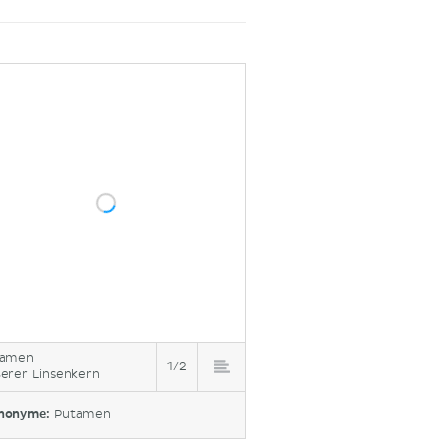
tamen
1/2
erer Linsenkern
nonyme:
Putamen