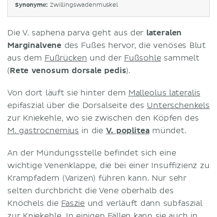
Synonyme:
Zwillingswadenmuskel
Die V. saphena parva geht aus der
lateralen
Marginalvene
des Fußes hervor, die venöses Blut
aus dem
Fußrücken
und der
Fußsohle
sammelt
(
Rete venosum dorsale pedis
).
Von dort läuft sie hinter dem
Malleolus lateralis
epifaszial über die Dorsalseite des
Unterschenkels
zur Kniekehle, wo sie zwischen den Köpfen des
M. gastrocnemius
in die
V. poplitea
mündet.
An der Mündungsstelle befindet sich eine
wichtige Venenklappe, die bei einer Insuffizienz zu
Krampfadern (Varizen) führen kann. Nur sehr
selten durchbricht die Vene oberhalb des
Knöchels die
Faszie
und verläuft dann subfaszial
zur Kniekehle. In einigen Fällen kann sie auch in