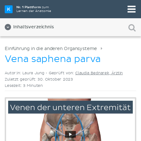
Wähle die beste Lernmethode für dich
Nr. 1 Plattform
zum
Lernen der Anatomie
Videos
Quizze
Beides
Inhaltsverzeichnis
Einführung in die anderen Organsysteme
Vena saphena parva
Autor:in: Laura Jung •
Geprüft von:
Claudia Bednarek, Ärztin
Zuletzt geprüft: 30. Oktober 2023
Lesezeit: 3 Minuten