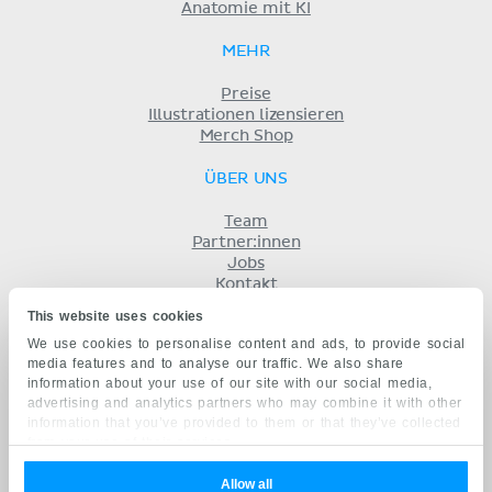
Anatomie mit KI
MEHR
Preise
Illustrationen lizensieren
Merch Shop
ÜBER UNS
Team
Partner:innen
Jobs
Kontakt
Impressum
This website uses cookies
Geschäftsbedingungen
We use cookies to personalise content and ads, to provide social
Datenschutz
media features and to analyse our traffic. We also share
KENHUB AUF...
information about your use of our site with our social media,
advertising and analytics partners who may combine it with other
English
information that you’ve provided to them or that they’ve collected
Español
from your use of their services.
Português
Français
Allow all