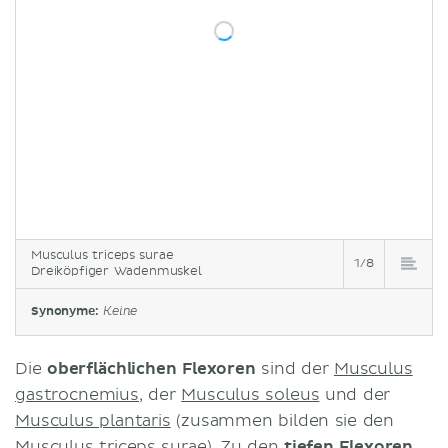
Musculus triceps surae
1/8
Dreiköpfiger Wadenmuskel
Synonyme:
Keine
Die
oberflächlichen Flexoren
sind der
Musculus
gastrocnemius
, der
Musculus soleus
und der
Musculus plantaris
(zusammen bilden sie den
Musculus triceps surae
). Zu den
tiefen Flexoren