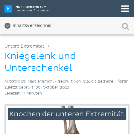
Wähle die beste Lernmethode für dich
Nr. 1 Plattform
zum
Lernen der Anatomie
Videos
Quizze
Beides
Inhaltsverzeichnis
Untere Extremität
Kniegelenk und
Unterschenkel
Autor:in: Dr. Marc Mißmahl •
Geprüft von:
Claudia Bednarek, Ärztin
Zuletzt geprüft: 30. Oktober 2023
Lesezeit: 11 Minuten