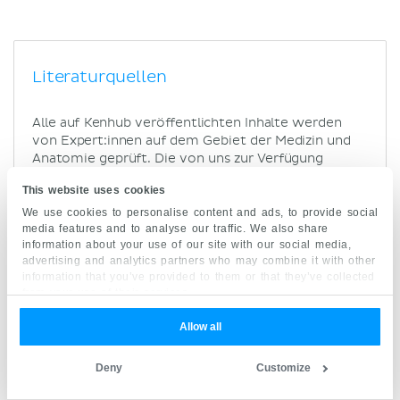
Literaturquellen
Alle auf Kenhub veröffentlichten Inhalte werden
von Expert:innen auf dem Gebiet der Medizin und
Anatomie geprüft. Die von uns zur Verfügung
gestellten Informationen basieren auf akademischer
This website uses cookies
Literatur und werden von unabhängigen
Expert:innen auf Qualität überprüft.
Kenhub erteilt
We use cookies to personalise content and ads, to provide social
media features and to analyse our traffic. We also share
keine medizinischen Ratschläge.
Weitere
information about your use of our site with our social media,
Informationen über unsere Standards für die
advertising and analytics partners who may combine it with other
Erstellung und Überprüfung von Inhalten findest du
information that you’ve provided to them or that they’ve collected
in unseren
Qualitätsrichtlinien für Inhalte.
from your use of their services.
Text, Übersetzung, Review:
Allow all
Adrian Rad
Deny
Customize
Marc Mißmahl
Claudia Bednarek