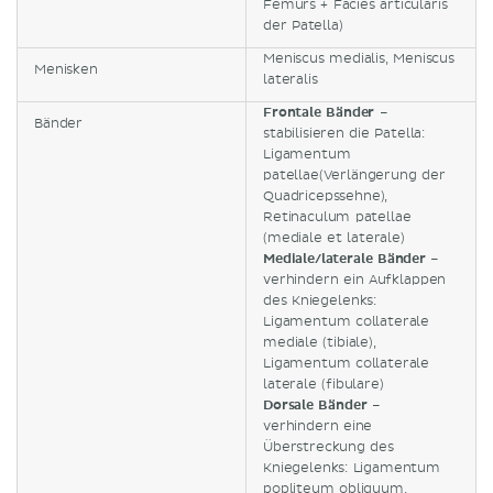
Femurs + Facies articularis
der Patella)
Meniscus medialis, Meniscus
Menisken
lateralis
Frontale Bänder
–
Bänder
stabilisieren die Patella:
Ligamentum
patellae(Verlängerung der
Quadricepssehne),
Retinaculum patellae
(mediale et laterale)
Mediale/laterale Bänder
–
verhindern ein Aufklappen
des Kniegelenks:
Ligamentum collaterale
mediale (tibiale),
Ligamentum collaterale
laterale (fibulare)
Dorsale Bänder
–
verhindern eine
Überstreckung des
Kniegelenks: Ligamentum
popliteum obliquum,