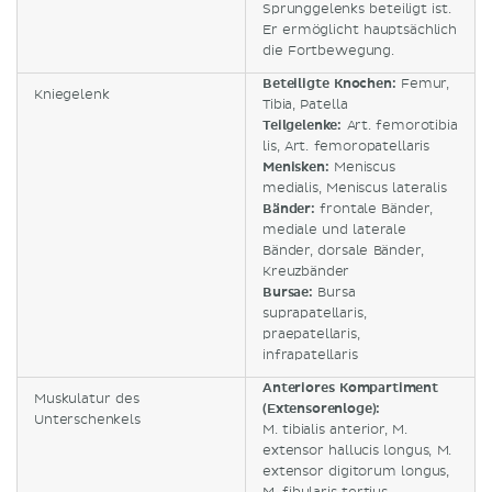
Sprunggelenks beteiligt ist.
Er ermöglicht hauptsächlich
die Fortbewegung.
Beteiligte Knochen:
Femur,
Kniegelenk
Tibia, Patella
Teilgelenke:
Art. femorotibia
lis, Art. femoropatellaris
Menisken:
Meniscus
medialis, Meniscus lateralis
Bänder:
frontale Bänder,
mediale und laterale
Bänder, dorsale Bänder,
Kreuzbänder
Bursae:
Bursa
suprapatellaris,
praepatellaris,
infrapatellaris
Anteriores Kompartiment
Muskulatur des
(Extensorenloge):
Unterschenkels
M. tibialis anterior, M.
extensor hallucis longus, M.
extensor digitorum longus,