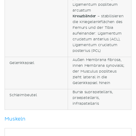
Ligamentum popliteum
arcuatum
Kreuzbänder
– stabilisieren
die Kniegelenkflächen des
Femurs und der Tibia
aufeinander: Ligamentum
cruciatum anterius (ACL),
Ligamentum cruciatum
posterius (PCL)
Außen Membrana fibrosa,
Gelenkkapsel
innen Membrana synovialis;
der Musculus popliteus
zieht lateral in die
Gelenkkapsel hinein
Bursa suprapatellaris,
Schleimbeutel
praepatellaris,
infrapatellaris
Muskeln