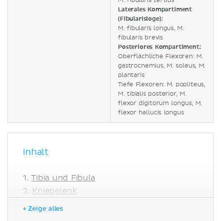
M. fibularis tertius
Laterales Kompartiment
(Fibularisloge):
M. fibularis longus, M.
fibularis brevis
Posteriores Kompartiment:
Oberflächliche Flexoren: M.
gastrocnemius, M. soleus, M.
plantaris
Tiefe Flexoren: M. popliteus,
M. tibialis posterior, M.
flexor digitorum longus, M.
flexor hallucis longus
Inhalt
Tibia und Fibula
Kniegelenk
Knochen und Weichteile
+ Zeige alles
Muskeln