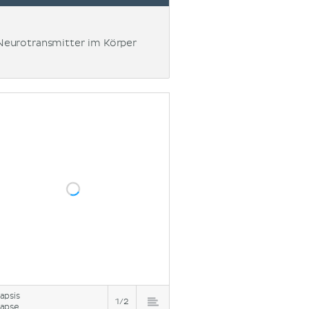
n Neurotransmitter im Körper
apsis
1/2
apse