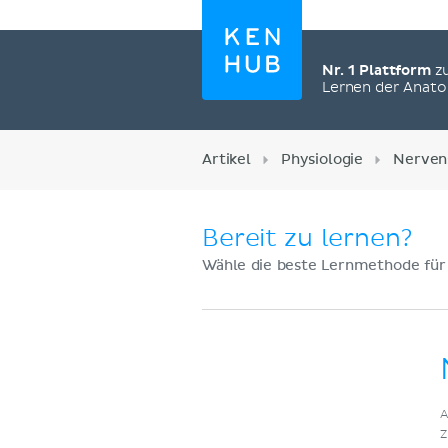
Nr. 1 Plattform
z
Lernen der Anat
Artikel
Physiologie
Nerven
Bereit zu lernen?
Wähle die beste Lernmethode für
Jetzt registrieren
A
Z