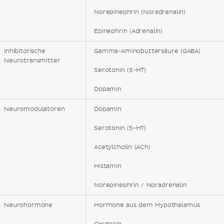
Norepinephrin (Noradrenalin)
Epinephrin (Adrenalin)
Inhibitorische
Gamma-Aminobuttersäure (GABA)
Neurotransmitter
Serotonin (5-HT)
Dopamin
Neuromodulatoren
Dopamin
Serotonin (5-HT)
Acetylcholin (ACh)
Histamin
Norepinephrin / Noradrenalin
Neurohormone
Hormone aus dem Hypothalamus