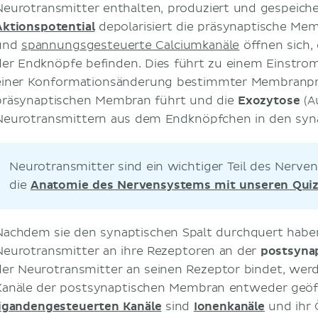
Neurotransmitter enthalten, produziert und gespeic
Aktionspotential
depolarisiert die präsynaptische Me
und
spannungsgesteuerte Calciumkanäle
öffnen sich,
der Endknöpfe befinden. Dies führt zu einem Einstro
einer Konformationsänderung bestimmter Membranpro
präsynaptischen Membran führt und die
Exozytose
(A
Neurotransmittern aus dem Endknöpfchen in den syna
Neurotransmitter sind ein wichtiger Teil des Nerv
die
Anatomie des Nervensystems mit unseren Qui
Nachdem sie den synaptischen Spalt durchquert haben
Neurotransmitter an ihre Rezeptoren an der
postsyna
der Neurotransmitter an seinen Rezeptor bindet, wer
Kanäle der postsynaptischen Membran entweder geöff
ligandengesteuerten Kanäle
sind
Ionenkanäle
und ihr 