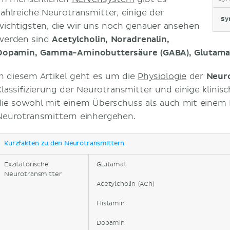
zahlreiche Neurotransmitter, einige der
Sy
wichtigsten, die wir uns noch genauer ansehen
werden sind
Acet
ylcholin, Noradrenalin,
Dopamin, Gamma-Aminobuttersäure (GABA), Glutamat
In diesem Artikel geht es um die
Physiologie
der
Neur
Klassifizierung der Neurotransmitter und einige klinis
die sowohl mit einem Überschuss als auch mit eine
Neurotransmittern einhergehen.
Kurzfakten zu den Neurotransmittern
Exzitatorische
Glutamat
Neurotransmitter
Acetylcholin (ACh)
Histamin
Dopamin