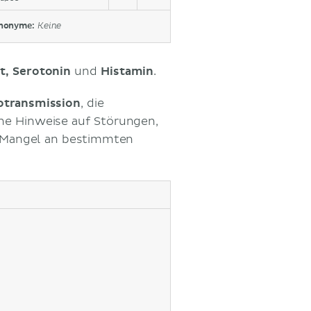
nonyme:
Keine
, Serotonin
und
Histamin
.
otransmission
, die
che Hinweise auf Störungen,
m Mangel an bestimmten