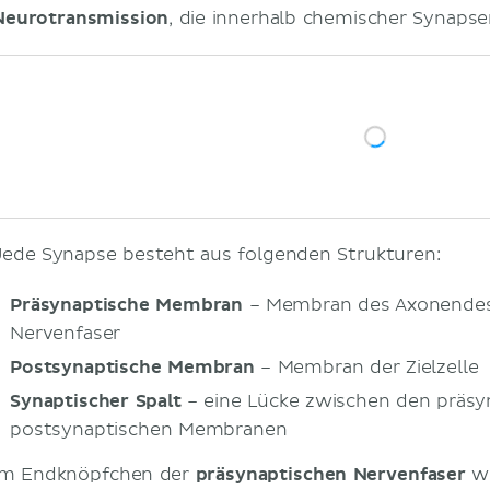
Alzheimer
Neurotransmission
, die innerhalb chemischer Synapse
Depression
Schizophrenie
Parkinson
Epilepsie
Chorea Huntington
Myasthenia gravis
Literaturquellen
Jede Synapse besteht aus folgenden Strukturen:
Präsynaptische Membran
– Membran des Axonendes
Nervenfaser
Postsynaptische Membran
– Membran der Zielzelle
Synaptischer Spalt
– eine Lücke zwischen den präsy
postsynaptischen Membranen
Im Endknöpfchen der
präsynaptischen Nervenfaser
we