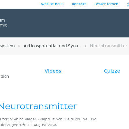
Was ist neu?
Kontakt
Besser lernen
um
omie
system
Aktionspotential und Synapsen
Neurotransmitter
Videos
Quizze
 dich
Neurotransmitter
utor:in:
Anina Rieger
•
Geprüft von: Heidi Zhu Ge, BSc
uletzt geprüft: 15. August 2024