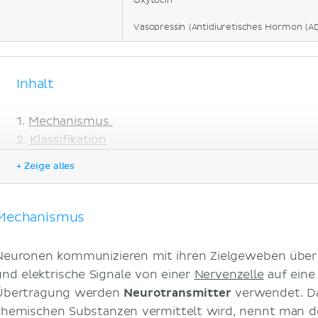
Oxytocin
Vasopressin (Antidiuretisches Hormon (A
Inhalt
Mechanismus
Klassifikation
Acetylcholin
+ Zeige alles
Noradrenalin
Adrenalin
Dopamin
Mechanismus
GABA
Glutamat
Neuronen kommunizieren mit ihren Zielgeweben übe
Serotonin
und elektrische Signale von einer
Nervenzelle
auf eine
Histamin
Übertragung werden
Neurotransmitter
verwendet. D
Klinik
chemischen Substanzen vermittelt wird, nennt man 