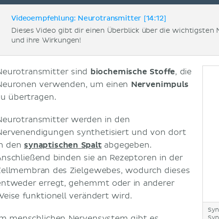
Videoempfehlung: Neurotransmitter [14:12]
Dieses Video gibt dir einen Überblick über die wichtigste
und ihre Wirkungen!
Neurotransmitter sind
biochemische Stoffe
, die
Neuronen verwenden, um einen
Nervenimpuls
zu übertragen.
Neurotransmitter werden in den
Nervenendigungen synthetisiert und von dort
in den
synaptischen Spalt
abgegeben.
Anschließend binden sie an Rezeptoren in der
Zellmembran des Zielgewebes, wodurch dieses
entweder erregt, gehemmt oder in anderer
Weise funktionell verändert wird.
Syn
Im menschlichen
Nervensystem
gibt es
Syn