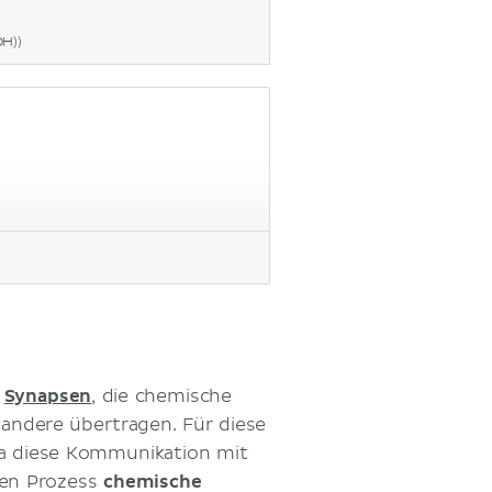
DH))
r
Synapsen
, die chemische
 andere übertragen. Für diese
a diese Kommunikation mit
den Prozess
chemische