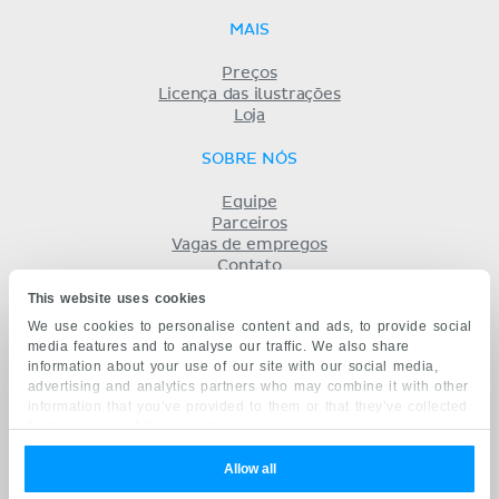
MAIS
Preços
Licença das ilustrações
Loja
SOBRE NÓS
Equipe
Parceiros
Vagas de empregos
Contato
Registro
This website uses cookies
Termos
We use cookies to personalise content and ads, to provide social
Privacidade
media features and to analyse our traffic. We also share
KENHUB EM...
information about your use of our site with our social media,
advertising and analytics partners who may combine it with other
English
information that you’ve provided to them or that they’ve collected
Deutsch
from your use of their services.
Español
Français
Allow all
русский