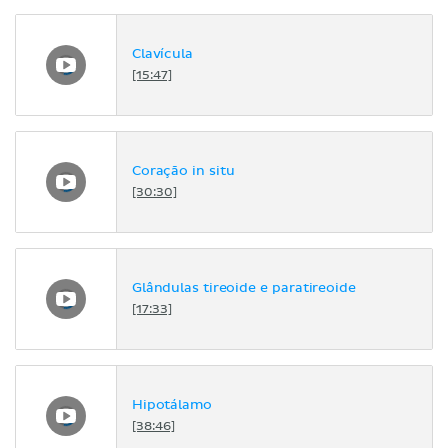
Clavícula
[15:47]
Coração in situ
[30:30]
Glândulas tireoide e paratireoide
[17:33]
Hipotálamo
[38:46]