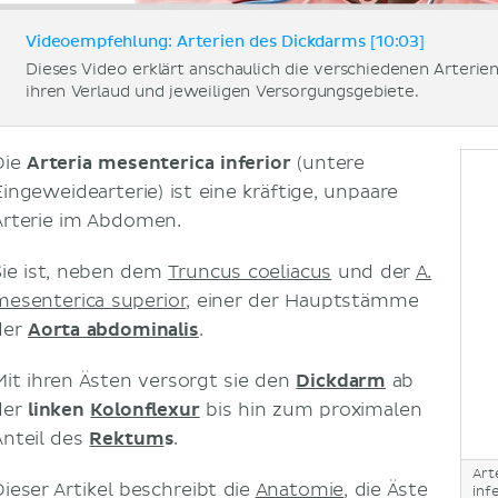
Videoempfehlung: Arterien des Dickdarms [10:03]
Dieses Video erklärt anschaulich die verschiedenen Arterie
ihren Verlaud und jeweiligen Versorgungsgebiete.
Die
Arteria mesenterica inferior
(untere
Eingeweidearterie) ist eine kräftige, unpaare
Arterie im Abdomen.
Sie ist, neben dem
Truncus coeliacus
und der
A.
mesenterica superior
, einer der Hauptstämme
der
Aorta abdominalis
.
Mit ihren Ästen versorgt sie den
Dickdarm
ab
der
linken
Kolonflexur
bis hin zum proximalen
Anteil des
Rektum
s
.
Art
Dieser Artikel beschreibt die
Anatomie
, die Äste
inf