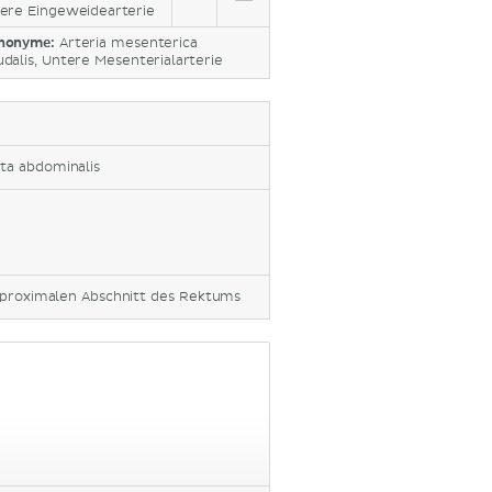
ere Eingeweidearterie
nonyme:
Arteria mesenterica
udalis, Untere Mesenterialarterie
ta abdominalis
m proximalen Abschnitt des Rektums