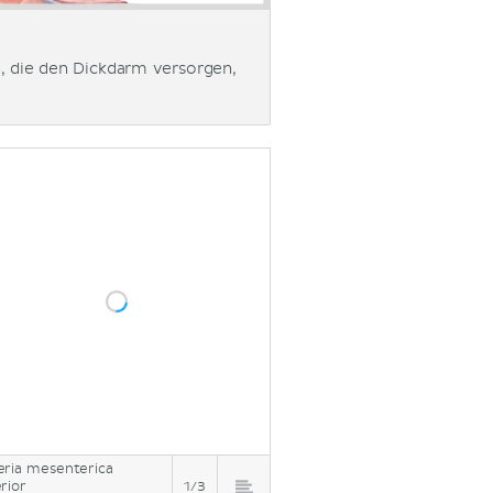
n, die den Dickdarm versorgen,
eria mesenterica
erior
1/3