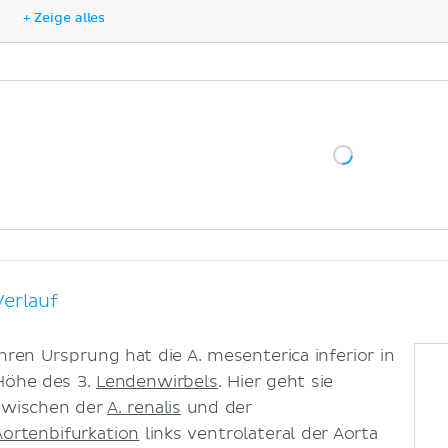
Arteria colica sinistra
+ Zeige alles
Arteriae sigmoideae
Arteria rectalis superior
Klinik
Literaturquellen
Verlauf
Ihren Ursprung hat die A. mesenterica inferior in
Höhe des 3.
Lendenwirbels
. Hier geht sie
zwischen der
A. renalis
und der
Aortenbifurkation
links ventrolateral der Aorta