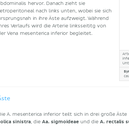
abdominalis hervor. Danach zieht sie
retroperitoneal nach links unten, wobei sie sich
ursprungsnah in ihre Äste aufzweigt. Während
hres Verlaufs wird die Arterie linksseititg von
der Vena mesenterica inferior begleitet.
Art
inf
Unt
Sy
ca
Äste
Die A. mesenterica inferior teilt sich in drei große Äst
olica sinistra
, die
Aa. sigmoideae
und die
A. rectalis 