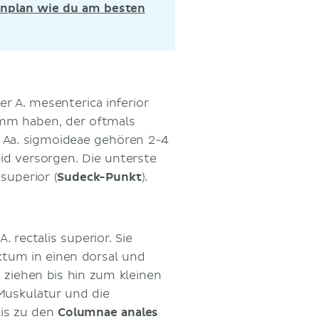
rnplan wie du am besten
r A. mesenterica inferior
mm haben, der oftmals
n Aa. sigmoideae gehören 2-4
oid versorgen. Die unterste
superior (
Sudeck-Punkt
).
. rectalis superior. Sie
ktum in einen dorsal und
 ziehen bis hin zum kleinen
Muskulatur und die
bis zu den
Columnae anales