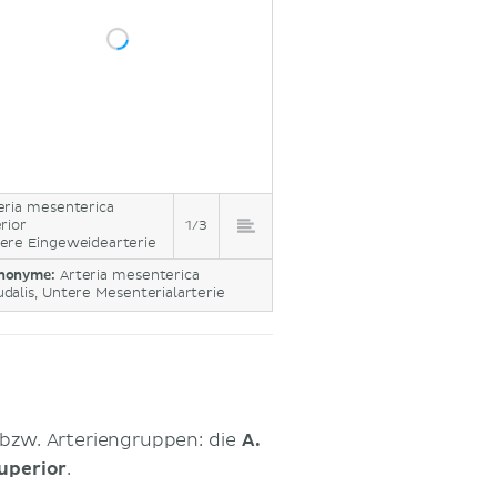
eria mesenterica
erior
1/3
ere Eingeweidearterie
nonyme:
Arteria mesenterica
udalis, Untere Mesenterialarterie
e bzw. Arteriengruppen: die
A.
superior
.