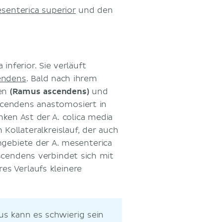
senterica superior
und den
 inferior. Sie verläuft
endens
. Bald nach ihrem
den
(Ramus ascendens)
und
ascendens anastomosiert in
nken Ast der A. colica media
 Kollateralkreislauf, der auch
gebiete der A. mesenterica
escendens verbindet sich mit
es Verlaufs kleinere
s kann es schwierig sein