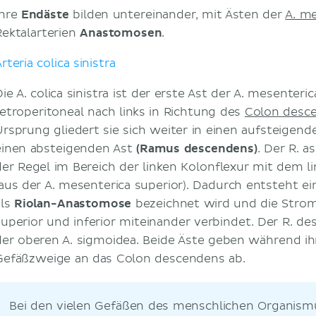
Ihre
Endäste
bilden untereinander, mit Ästen der
A. me
Rektalarterien
Anastomosen
.
rteria colica sinistra
ie A. colica sinistra ist der erste Ast der A. mesenterica
retroperitoneal nach links in Richtung des
Colon desc
Ursprung gliedert sie sich weiter in einen aufsteigen
einen absteigenden Ast
(Ramus descendens)
. Der R. 
der Regel im Bereich der linken Kolonflexur mit dem li
(aus der A. mesenterica superior). Dadurch entsteht ein
als
Riolan-Anastomose
bezeichnet wird und die Strom
superior und inferior miteinander verbindet. Der R. d
der oberen A. sigmoidea. Beide Äste geben während ihr
Gefäßzweige an das Colon descendens ab.
Bei den vielen Gefäßen des menschlichen Organismu