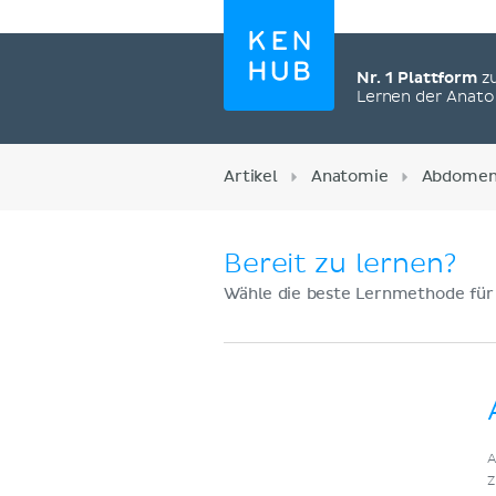
Nr. 1 Plattform
z
Lernen der Anat
Artikel
Anatomie
Abdome
Bereit zu lernen?
Wähle die beste Lernmethode für
Jetzt registrieren
A
Z