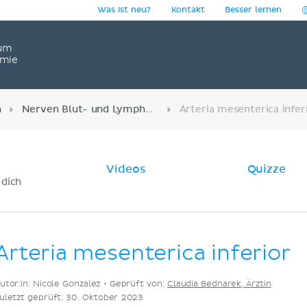
Was ist neu?
Kontakt
Besser lernen
um
omie
n
Nerven Blut- und Lymphgefäße des Abdomens
Arteria mesenterica infer
Videos
Quizze
 dich
Arteria mesenterica inferior
utor:in: Nicole Gonzalez •
Geprüft von:
Claudia Bednarek, Ärztin
uletzt geprüft: 30. Oktober 2023