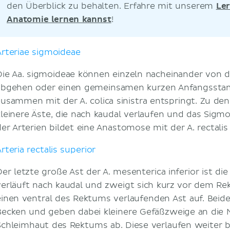
den Überblick zu behalten. Erfahre mit unserem
Le
Anatomie lernen kannst
!
Arteriae sigmoideae
Die Aa. sigmoideae können einzeln nacheinander von de
abgehen oder einen gemeinsamen kurzen Anfangssta
zusammen mit der A. colica sinistra entspringt. Zu de
kleinere Äste, die nach kaudal verlaufen und das Sigm
der Arterien bildet eine Anastomose mit der A. rectalis 
rteria rectalis superior
er letzte große Ast der A. mesenterica inferior ist die A
verläuft nach kaudal und zweigt sich kurz vor dem Re
einen ventral des Rektums verlaufenden Ast auf. Beide
Becken und geben dabei kleinere Gefäßzweige an die 
Schleimhaut des Rektums ab. Diese verlaufen weiter 