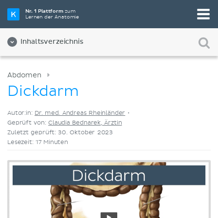
Wähle die beste Lernmethode für dich
Nr. 1 Plattform
zum
Lernen der Anatomie
Videos
Quizze
Beides
Inhaltsverzeichnis
Abdomen
Dickdarm
Autor:in:
Dr. med. Andreas Rheinländer
•
Geprüft von:
Claudia Bednarek, Ärztin
Zuletzt geprüft: 30. Oktober 2023
Lesezeit: 17 Minuten