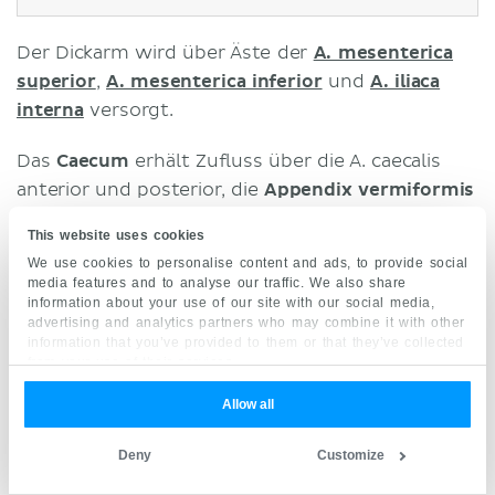
Der Dickarm wird über Äste der
A. mesenterica
superior
,
A. mesenterica inferior
und
A. iliaca
interna
versorgt.
Das
Caecum
erhält Zufluss über die A. caecalis
anterior und posterior, die
Appendix vermiformis
über die A. appendicularis (alle drei Äste aus der A.
This website uses cookies
ileocolica aus der A. mesenterica superior). Die A.
We use cookies to personalise content and ads, to provide social
colica media, A. colica dextra (beide aus der A.
media features and to analyse our traffic. We also share
mesenterica superior) und die A. colica sinistra
information about your use of our site with our social media,
advertising and analytics partners who may combine it with other
(aus der A. mesenterica inferior) versorgen das
information that you’ve provided to them or that they’ve collected
Colon
.
from your use of their services.
Allow all
Das
Rektum
wird über drei Arterien gut
durchblutet: A. rectalis superior (aus der A.
Deny
Customize
mesenterica inferior),
A. rectalis media
(aus der A.