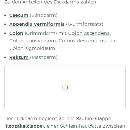
Zu den Anteilen des Dickdarms zählen:
Versorgung
Arterien
Caecum
(Blinddarm)
Venen
Appendix vermiformis
(Wurmfortsatz)
Nerven
Colon
(Grimmdarm) mit
Colon ascendens
,
Klinik
Colon transversum
, Colons descendens und
Divertikulose
Colon sigmoideum
Morbus Crohn
Rektum
(Mastdarm)
Literaturquellen
Ähnliche Artikel
Ähnliche Videos
Der Dickdarm beginnt ab der Bauhin-Klappe
(
Ileozäkalklappe
), einer Schleimhautfalte zwischen