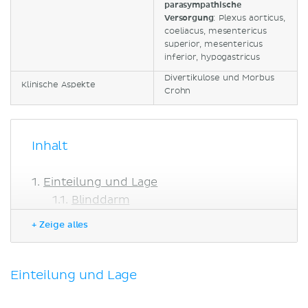
parasympathische
Versorgung
: Plexus aorticus,
coeliacus, mesentericus
superior, mesentericus
inferior, hypogastricus
Divertikulose und Morbus
Klinische Aspekte
Crohn
Inhalt
Einteilung und Lage
Blinddarm
Appendix vermiformis
+ Zeige alles
Colon
Rektum
Canalis analis
Einteilung und Lage
Histologie
Funktion