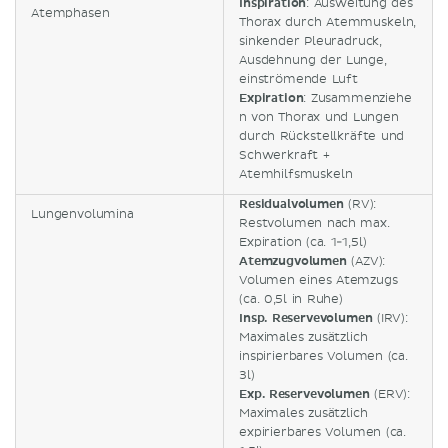
Inspiration
: Ausweitung des
Atemphasen
Thorax durch Atemmuskeln,
sinkender Pleuradruck,
Ausdehnung der Lunge,
einströmende Luft
Expiration
: Zusammenziehe
n von Thorax und Lungen
durch Rückstellkräfte und
Schwerkraft +
Atemhilfsmuskeln
Residualvolumen
(RV):
Lungenvolumina
Restvolumen nach max.
Expiration (ca. 1-1,5l)
Atemzugvolumen
(AZV):
Volumen eines Atemzugs
(ca. 0,5l in Ruhe)
Insp
.
Reservevolumen
(IRV):
Maximales zusätzlich
inspirierbares Volumen (ca.
3l)
Exp
.
Reservevolumen
(ERV):
Maximales zusätzlich
expirierbares Volumen (ca.