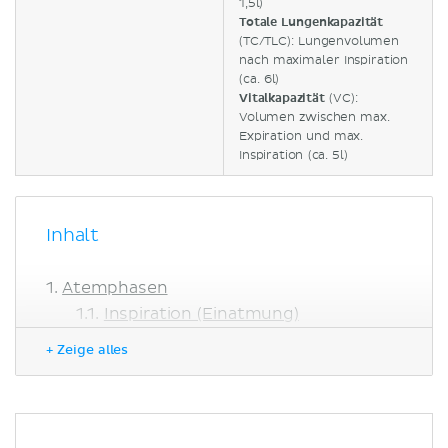
1,5l)
Totale Lungenkapazität
(TC/TLC): Lungenvolumen
nach maximaler Inspiration
(ca. 6l)
Vitalkapazität
(VC):
Volumen zwischen max.
Expiration und max.
Inspiration (ca. 5l)
Inhalt
Atemphasen
Inspiration (Einatmung)
Exspiration (Ausatmung)
+ Zeige alles
Lungenvolumina & -kapazitäten
Klinik
Literaturquellen