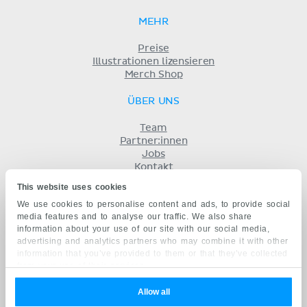
MEHR
Preise
Illustrationen lizensieren
Merch Shop
ÜBER UNS
Team
Partner:innen
Jobs
Kontakt
Impressum
This website uses cookies
Geschäftsbedingungen
We use cookies to personalise content and ads, to provide social
Datenschutz
media features and to analyse our traffic. We also share
KENHUB AUF...
information about your use of our site with our social media,
advertising and analytics partners who may combine it with other
English
information that you’ve provided to them or that they’ve collected
Español
from your use of their services.
Português
Français
Allow all
русский