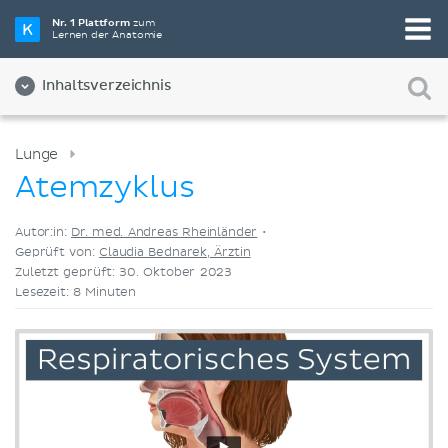
Wähle die beste Lernmethode für dich
Nr. 1 Plattform
zum
Lernen der Anatomie
Videos
Quizze
Beides
Inhaltsverzeichnis
Lunge
Atemzyklus
Autor:in:
Dr. med. Andreas Rheinländer
•
Geprüft von:
Claudia Bednarek, Ärztin
Zuletzt geprüft: 30. Oktober 2023
Lesezeit: 8 Minuten