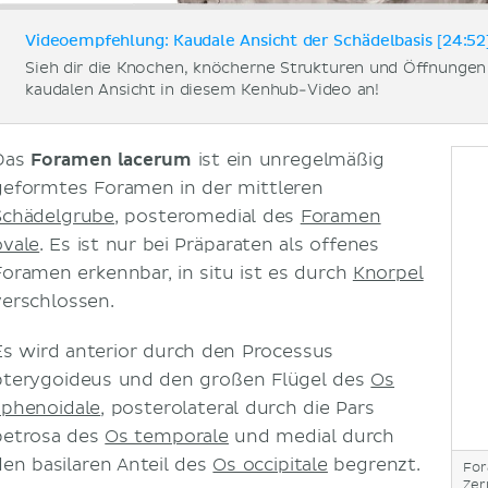
Videoempfehlung: Kaudale Ansicht der Schädelbasis [24:52
Sieh dir die Knochen, knöcherne Strukturen und Öffnungen 
kaudalen Ansicht in diesem Kenhub-Video an!
Das
Foramen lacerum
ist ein unregelmäßig
geformtes Foramen in der mittleren
Schädelgrube
, posteromedial des
Foramen
ovale
. Es ist nur bei Präparaten als offenes
Foramen erkennbar, in situ ist es durch
Knorpel
verschlossen.
Es wird anterior durch den Processus
pterygoideus und den großen Flügel des
Os
sphenoidale
, posterolateral durch die Pars
petrosa des
Os temporale
und medial durch
den basilaren Anteil des
Os occipitale
begrenzt.
For
Zer