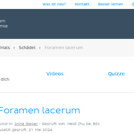
Was ist neu?
Kontakt
Besser lernen
um
omie
 Hals
Schädel
Foramen lacerum
Videos
Quizze
 dich
Foramen lacerum
utor:in:
Anina Rieger
•
Geprüft von: Heidi Zhu Ge, BSc
uletzt geprüft: 21. Mai 2024