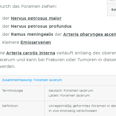
Durch das Foramen ziehen:
Sy
der
Nervus petrosus major
der
Nervus petrosus profundus
der
Ramus meningealis
der
Arteria pharyngea asce
kleinere
Emissarvenen
Die
Arteria carotis interna
verläuft entlang des ober
lacerum und kann bei Frakuren oder Tumoren in diesem
werden.
Zusammenfassung: Foramen lacerum
Terminologie
Deutsch: Foramen lacerum
Latein: Foramen lacerum
Definition
Unregelmäßig geformtes Foramen in der
In vivo knorpelig verschlossen