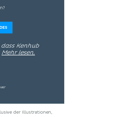
en?
IDES
, dass Kenhub
–
Mehr lesen.
nver
usive der Illustrationen,