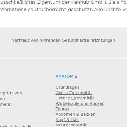
ausschließliches Eigentum der Kenhub GmbH. Sie sin
internationales Urheberrecht geschützt. Alle Rechte v
Vertraut von führenden Gesundheitseinrichtungen
ANATOMIE
Grundlagen
Obere Extremität
eprüft von
Untere Extremität
nen
Wirbelsäule und Rücken
 mehr.
Thorax
Abdomen & Becken
Kopf & Hals
Neuroanatomie