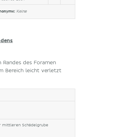
nonyme:
Keine
ndens
en Randes des Foramen
 Bereich leicht verletzt
 mittleren Schädelgrube