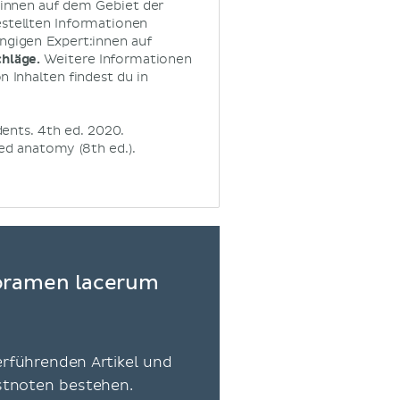
:innen auf dem Gebiet der
estellten Informationen
ngigen Expert:innen auf
chläge.
Weitere Informationen
 Inhalten findest du in
ents. 4th ed. 2020.
nted anatomy (8th ed.).
Foramen lacerum
erführenden Artikel und
estnoten bestehen.