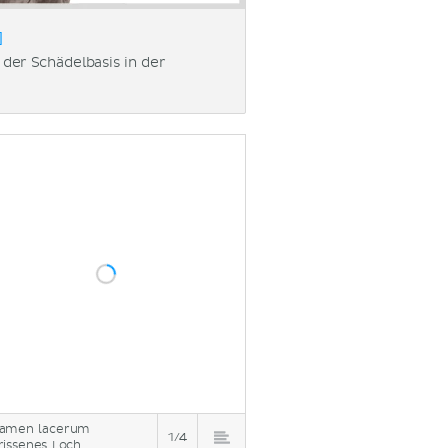
]
der Schädelbasis in der
amen lacerum
1/4
rissenes Loch