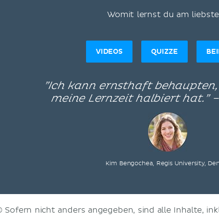
Womit lernst du am liebst
VIDEOS
QUIZZE
BE
”Ich kann ernsthaft behaupten
meine Lernzeit halbiert hat.” 
Kim Bengochea, Regis University, De
© Sofern nicht anders angegeben, sind alle Inhalte, inkl