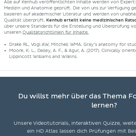
Alle auf Kenhub veröffentlichten Inhalte werden von Expert
Medizin und Anatomie geprüft. Die von uns zur Verfügung g
basieren auf akademischer Literatur und werden von unabhä
Qualität überprüft.
Kenhub erteilt keine medizinischen Rats
über unsere Standards für die Erstellung und Überprüfung von
unseren
Qualitätsrichtlinien für Inhalte.
Drake RL, Vogl AW, Mitchell WMA. Gray’s anatomy for stud
Moore, K. L., Dalley, A. F., & Agur, A. (2017). Clinically orie
Lippincott Williams and Wilkins.
Du willst mehr über das Thema 
lernen?
Unsere Videotutorials, interaktiven Quizze, weit
ein HD Atlas lassen dich Prüfungen mit B