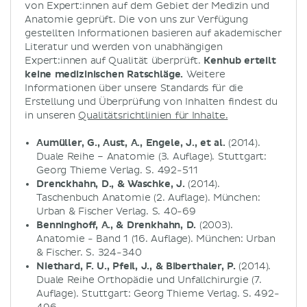
von Expert:innen auf dem Gebiet der Medizin und
Anatomie geprüft. Die von uns zur Verfügung
gestellten Informationen basieren auf akademischer
Literatur und werden von unabhängigen
Expert:innen auf Qualität überprüft.
Kenhub erteilt
keine medizinischen Ratschläge.
Weitere
Informationen über unsere Standards für die
Erstellung und Überprüfung von Inhalten findest du
in unseren
Qualitätsrichtlinien für Inhalte.
Aumüller, G., Aust, A., Engele, J., et al.
(2014).
Duale Reihe – Anatomie (3. Auflage). Stuttgart:
Georg Thieme Verlag. S. 492-511
Drenckhahn, D., & Waschke, J.
(2014).
Taschenbuch Anatomie (2. Auflage). München:
Urban & Fischer Verlag. S. 40-69
Benninghoff, A., & Drenkhahn, D.
(2003).
Anatomie - Band 1 (16. Auflage). München: Urban
& Fischer. S. 324-340
Niethard, F. U., Pfeil, J., & Biberthaler, P.
(2014).
Duale Reihe Orthopädie und Unfallchirurgie (7.
Auflage). Stuttgart: Georg Thieme Verlag. S. 492-