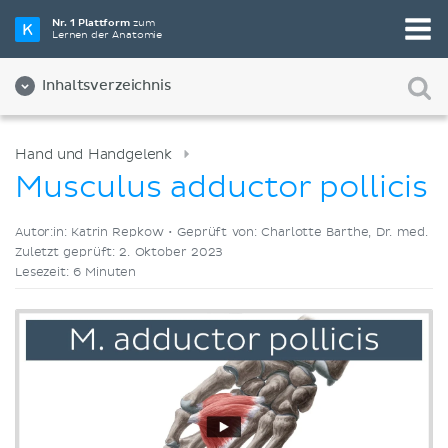
Wähle die beste Lernmethode für dich
Nr. 1 Plattform
zum
Lernen der Anatomie
Videos
Quizze
Beides
Inhaltsverzeichnis
Hand und Handgelenk
Musculus adductor pollicis
Autor:in: Katrin Repkow •
Geprüft von: Charlotte Barthe, Dr. med.
Zuletzt geprüft: 2. Oktober 2023
Lesezeit: 6 Minuten