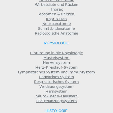
Wirbelsäule und Rücken
Thorax
Abdomen & Becken
Kopf & Hals
Neuroanatomie
Schnittbildanatomie
Radiologische Anatomie
PHYSIOLOGIE
Einführung in die Physiologie
Muskelsystem
Nervensystem
Herz-Kreislauf-System
Lymphatisches System und Immunsystem
Endokrines System
Respiratorisches System
Verdauungssystem
Harnsystem
Säure-Basen-Haushalt
Fortpflanzungssystem
HISTOLOGIE