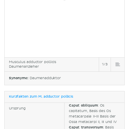
Musculus adductor pollicis
1/3
Daumenanzieher
Synonyme:
Daumenadduktor
Kurzfakten zum M. adductor pollicis
Caput obliquum
: Os
Ursprung
capitatum, Basis des Os
metacarpale II-III Basis der
Ossa metacarpi II, III und IV
Caput transversum
: Basis