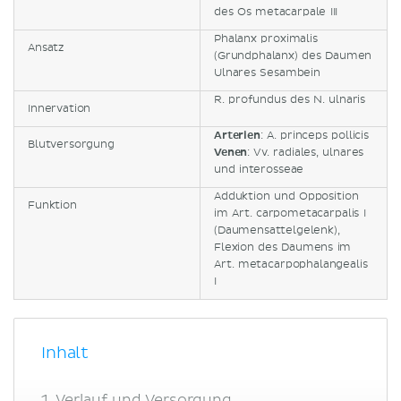
des Os metacarpale III
Phalanx proximalis
Ansatz
(Grundphalanx) des Daumen
Ulnares Sesambein
R. profundus des N. ulnaris
Innervation
Arterien
: A. princeps pollicis
Blutversorgung
Venen
: Vv. radiales, ulnares
und interosseae
Adduktion und Opposition
Funktion
im Art. carpometacarpalis I
(Daumensattelgelenk),
Flexion des Daumens im
Art. metacarpophalangealis
I
Inhalt
Verlauf und Versorgung