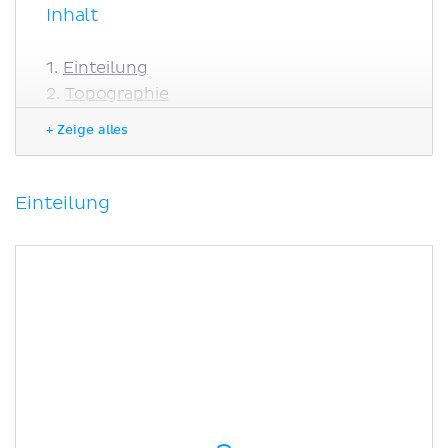
Inhalt
Einteilung
Topographie
Ätiologie und Pathophysiologie
+ Zeige alles
Diagnostik
Therapie
Literaturquellen
Einteilung