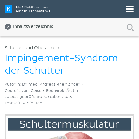
Wähle die beste Lernmethode für dich
Nr. 1 Plattform
zum
Lernen der Anatomie
Videos
Quizze
Beides
Inhaltsverzeichnis
Schulter und Oberarm
Impingement-Syndrom
der Schulter
Autor:in:
Dr. med. Andreas Rheinländer
•
Geprüft von:
Claudia Bednarek, Ärztin
Zuletzt geprüft: 30. Oktober 2023
Lesezeit: 9 Minuten