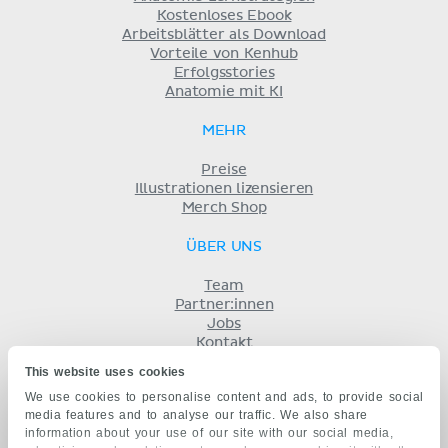
Kostenloses Ebook
Arbeitsblätter als Download
Vorteile von Kenhub
Erfolgsstories
Anatomie mit KI
MEHR
Preise
Illustrationen lizensieren
Merch Shop
ÜBER UNS
Team
Partner:innen
Jobs
Kontakt
Impressum
This website uses cookies
Geschäftsbedingungen
We use cookies to personalise content and ads, to provide social
Datenschutz
media features and to analyse our traffic. We also share
KENHUB AUF...
information about your use of our site with our social media,