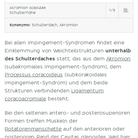
Acromion scapulae
1/3
Schulterhöhe
Synonyme:
Schulterdach, Akromion
Bei allen Impingement-Syndromen findet eine
Einklemmung von Weichteilstrukturen
unterhalb
des Schulterdaches
statt, das aus dem
Akromion
(subakromiales Impingement-Syndrom), dem
Processus coracoideus
(subkorakoidales
Impingement-Syndrom) und dem beide
Strukturen verbindenden
Ligamentum
coracoacromiale
besteht.
Bei den seltenen antero- und posterosuperioren
Formen treffen Muskeln der
Rotatorenmanschette
auf den anterioren oder
posterioren Rand der Cavitas glenoidea. Weil hier