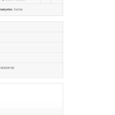
nonyme:
Keine
talebene)