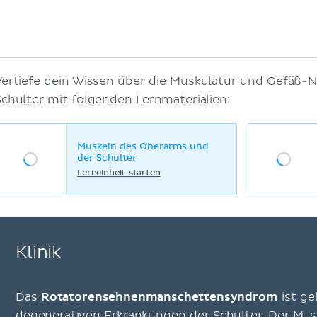
Vertiefe dein Wissen über die Muskulatur und Gefäß-
Schulter mit folgenden Lernmaterialien:
Muskeln des Oberarms und
der Schulter
Lerneinheit starten
Klinik
Das
Rotatorensehnenmanschettensyndrom
ist g
degenerativen Erkrankungen der Schulter. Der M. 