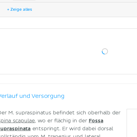
Klinik
+ Zeige alles
Literaturquellen
Verlauf und Versorgung
Der M. supraspinatus befindet sich oberhalb der
Spina scapulae
, wo er flächig in der
Fossa
supraspinata
entspringt. Er wird dabei dorsal
vollständig vom
M. trapezius
und lateral