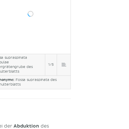
sa supraspinata
pulae
1/5
rgrätengrube des
ulterblatts
nonyme:
Fossa supraspinata des
hulterblatts
ei der
Abduktion
des