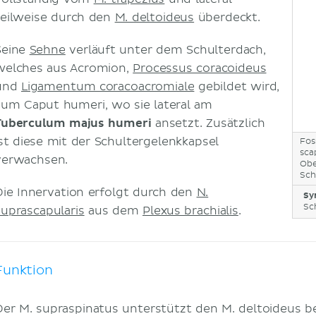
teilweise durch den
M. deltoideus
überdeckt.
Seine
Sehne
verläuft unter dem Schulterdach,
welches aus Acromion,
Processus coracoideus
und
Ligamentum coracoacromiale
gebildet wird,
zum Caput humeri, wo sie lateral am
Tuberculum majus humeri
ansetzt. Zusätzlich
ist diese mit der Schultergelenkkapsel
Fos
sca
verwachsen.
Obe
Sch
Die Innervation erfolgt durch den
N.
Sy
Sc
suprascapularis
aus dem
Plexus brachialis
.
Funktion
Der M. supraspinatus unterstützt den M. deltoideus b