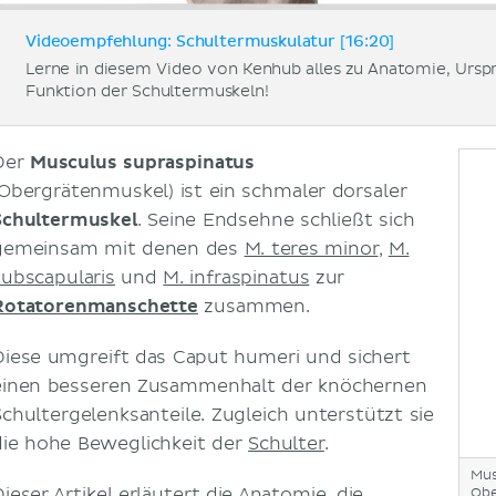
Videoempfehlung: Schultermuskulatur [16:20]
Lerne in diesem Video von Kenhub alles zu Anatomie, Urspr
Funktion der Schultermuskeln!
Der
Musculus supraspinatus
(Obergrätenmuskel) ist ein schmaler dorsaler
Schultermuskel
. Seine Endsehne schließt sich
gemeinsam mit denen des
M. teres minor
,
M.
subscapularis
und
M. infraspinatus
zur
Rotatorenmanschette
zusammen.
Diese umgreift das Caput humeri und sichert
einen besseren Zusammenhalt der knöchernen
Schultergelenksanteile. Zugleich unterstützt sie
die hohe Beweglichkeit der
Schulter
.
Mus
ieser Artikel erläutert die
Anatomie
, die
Obe