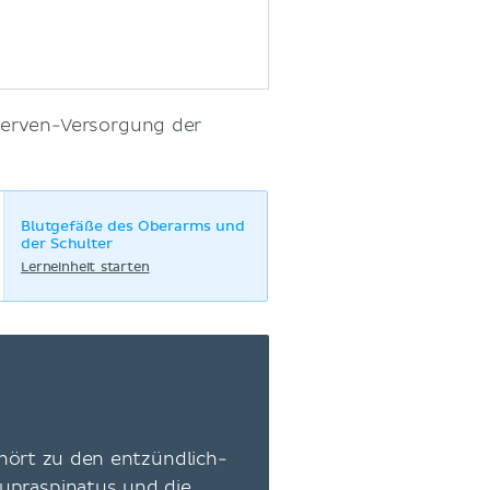
Nerven-Versorgung der
Blutgefäße des Oberarms und
der Schulter
Lerneinheit starten
ehört zu den entzündlich-
supraspinatus und die