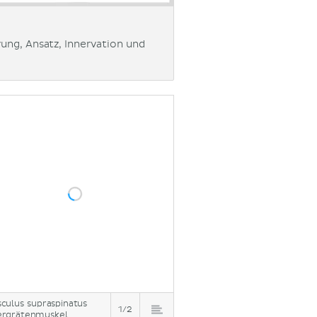
ung, Ansatz, Innervation und
culus supraspinatus
1/2
rgrätenmuskel