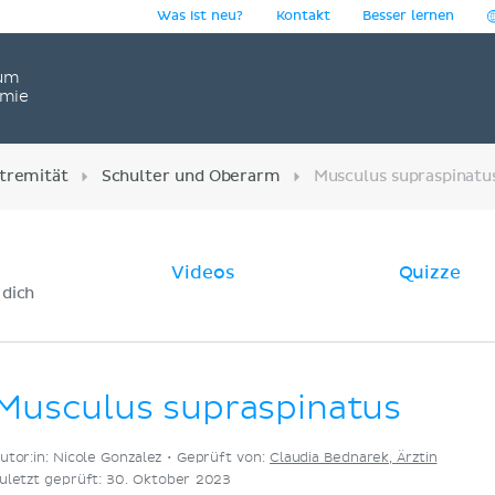
Was ist neu?
Kontakt
Besser lernen
um
omie
tremität
Schulter und Oberarm
Musculus supraspinatu
Videos
Quizze
 dich
Musculus supraspinatus
utor:in: Nicole Gonzalez •
Geprüft von:
Claudia Bednarek, Ärztin
uletzt geprüft: 30. Oktober 2023