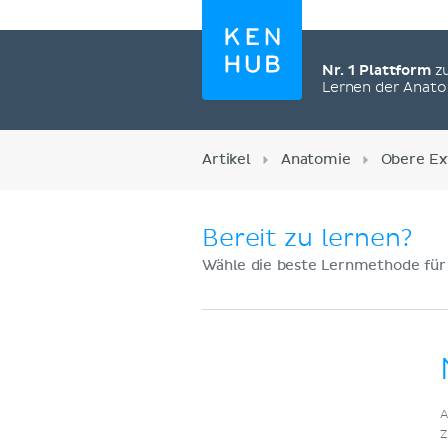
Nr. 1 Plattform
z
Lernen der Anat
Artikel
Anatomie
Obere Ex
Bereit zu lernen?
Wähle die beste Lernmethode für
Jetzt registrieren
A
Z