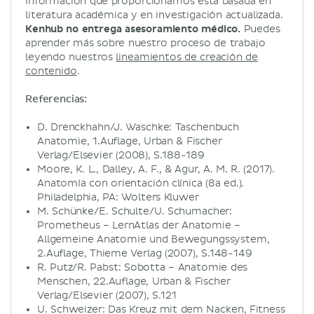
información que proporcionamos está basada en
literatura académica y en investigación actualizada.
Kenhub no entrega asesoramiento médico.
Puedes
aprender más sobre nuestro proceso de trabajo
leyendo nuestros
lineamientos de creación de
contenido
.
Referencias:
D. Drenckhahn/J. Waschke: Taschenbuch
Anatomie, 1.Auflage, Urban & Fischer
Verlag/Elsevier (2008), S.188-189
Moore, K. L., Dalley, A. F., & Agur, A. M. R. (2017).
Anatomía con orientación clínica (8a ed.).
Philadelphia, PA: Wolters Kluwer
M. Schünke/E. Schulte/U. Schumacher:
Prometheus – LernAtlas der Anatomie –
Allgemeine Anatomie und Bewegungssystem,
2.Auflage, Thieme Verlag (2007), S.148-149
R. Putz/R. Pabst: Sobotta – Anatomie des
Menschen, 22.Auflage, Urban & Fischer
Verlag/Elsevier (2007), S.121
U. Schweizer: Das Kreuz mit dem Nacken, Fitness