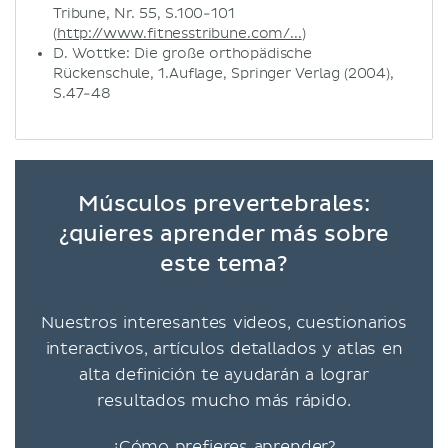
Tribune, Nr. 55, S.100-101
(
http://www.fitnesstribune.com/...
)
D. Wottke: Die große orthopädische
Rückenschule, 1.Auflage, Springer Verlag (2004),
S.47-48
Músculos prevertebrales:
¿quieres aprender más sobre
este tema?
Nuestros interesantes videos, cuestionarios
interactivos, artículos detallados y atlas en
alta definición te ayudarán a lograr
resultados mucho más rápido.
¿Cómo prefieres aprender?