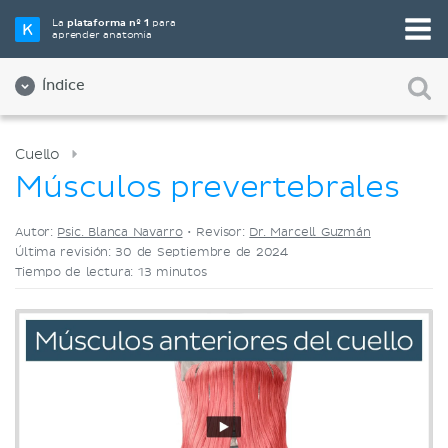
Elige tu herramienta de estudio favorita
La
plataforma nº 1
para
aprender anatomía
Videos
Cuestionarios
Ambos
Índice
Cuello
Músculos prevertebrales
Autor:
Psic. Blanca Navarro
•
Revisor:
Dr. Marcell Guzmán
Última revisión: 30 de Septiembre de 2024
Tiempo de lectura: 13 minutos