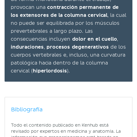
provocan una
contracción permanente de
los extensores de la columna cervical
, la cual
no puede ser equilibrada por los músculos
prevertebrales a largo plazo. Las
consecuencias incluyen
dolor en el cuello
,
induraciones
,
procesos degenerativos
de los
cuerpos vertebrales e, incluso, una curvatura
patológica hacia dentro de la columna
cervical (
hiperlordosis
).
Bibliografía
Todo el contenido publicado en Kenhub está
revisado por expertos en medicina y anatomía. La