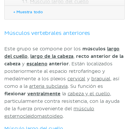
Músculo largo del cuello
Músculo largo de la cabeza
+ Muestra todo
Músculo recto anterior de la
cabeza
Músculo escaleno anterior
Músculos vertebrales anteriores
Músculos vertebrales laterales
Músculo recto lateral de la cabeza
Este grupo se compone por los
músculos
largo
Músculo esplenio de la cabeza
del cuello
,
largo de la cabeza
,
recto anterior de la
Músculo elevador de la escápula
cabeza
y
escaleno
anterior
. Están localizados
Músculo escaleno medio
posteriormente al espacio retrofaríngeo y
Músculo escaleno posterior
medialmente a los plexos
cervical
y
braquial
, así
Correlaciones clínicas
como a la
arteria subclavia
. Su función es
Bibliografía
flexionar
ventralmente
la
cabeza y el cuello
,
particularmente contra resistencia, con la ayuda
de la fuerza proveniente del
músculo
esternocleidomastoideo
.
Músculo largo del cuello