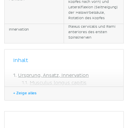
Kopfes nach vorn) und
Lateralflexion (Seitneigung)
der Halswirbelsäule,
Rotation des Kopfes
Plexus cervicalis und Rami
Innervation
anteriores des ersten
Spinalnerven
Inhalt
Ursprung, Ansatz, Innervation
Musculus longus capitis
Musculus longus colli
+ Zeige alles
Musculi rectus capitis anterior et
lateralis
Funktion
Klinik
Literaturquellen