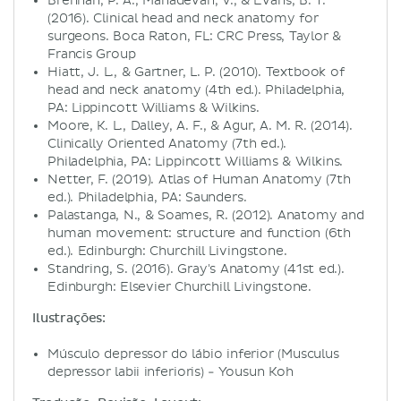
Brennan, P. A., Mahadevan, V., & Evans, B. T.
(2016). Clinical head and neck anatomy for
surgeons. Boca Raton, FL: CRC Press, Taylor &
Francis Group
Hiatt, J. L., & Gartner, L. P. (2010). Textbook of
head and neck anatomy (4th ed.). Philadelphia,
PA: Lippincott Williams & Wilkins.
Moore, K. L., Dalley, A. F., & Agur, A. M. R. (2014).
Clinically Oriented Anatomy (7th ed.).
Philadelphia, PA: Lippincott Williams & Wilkins.
Netter, F. (2019). Atlas of Human Anatomy (7th
ed.). Philadelphia, PA: Saunders.
Palastanga, N., & Soames, R. (2012). Anatomy and
human movement: structure and function (6th
ed.). Edinburgh: Churchill Livingstone.
Standring, S. (2016). Gray's Anatomy (41st ed.).
Edinburgh: Elsevier Churchill Livingstone.
Ilustrações:
Músculo depressor do lábio inferior (Musculus
depressor labii inferioris) - Yousun Koh