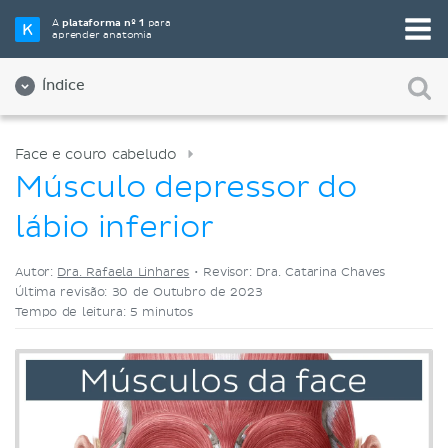
Selecione a sua ferramenta de estudo favorita
A
plataforma nº 1
para
aprender anatomia
Videoaulas
Testes
Ambos
Índice
Face e couro cabeludo
Músculo depressor do
lábio inferior
Autor:
Dra. Rafaela Linhares
•
Revisor: Dra. Catarina Chaves
Última revisão: 30 de Outubro de 2023
Tempo de leitura: 5 minutos