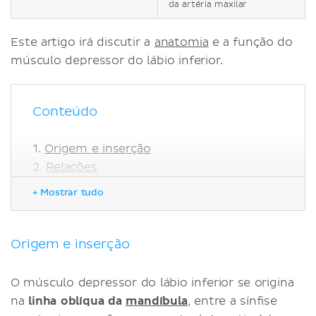
da artéria maxilar
Este artigo irá discutir a
anatomia
e a função do
músculo depressor do lábio inferior.
Conteúdo
Origem e inserção
Relações
Inervação
+ Mostrar tudo
Vascularização
Função
Referências
Origem e inserção
O músculo depressor do lábio inferior se origina
na
linha oblíqua da
mandíbula
, entre a sínfise