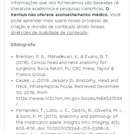
informações que nós fornecemos são baseadas na
literatura acadêmica e pesquisas científicas.
O
Kenhub não oferece aconselhamento médico.
Você
pode aprender mais sobre nosso processo de
criação e revisão de conteúdo lendo nossas
diretrizes de qualidade de conteúdo
.
Bibliografia:
Brennan, P. A., Mahadevan, V., & Evans, B. T.
(2016). Clinical head and neck anatomy for
surgeons. Boca Raton, FL: CRC Press, Taylor &
Francis Group.
Casale, J. (2019, January 2). Anatomy, Head and
Neck, Infratemporal Fossa. Retrieved December
30, 2019, from
https://www.ncbi.nlm.nih.gov/books/NBK537034
/.
Fernandes, T., Lobo, J. C., Castro, R., Oliveira, M. I.,
& Som, P. M. (2013). Anatomy and pathology of
the masticator space. Insights into Imaging, 4(5),
605–616. doi: 10.1007/s13244-013-0266-4.