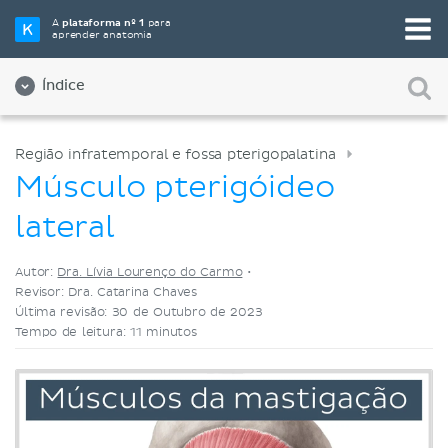
Selecione a sua ferramenta de estudo favorita
A
plataforma nº 1
para
aprender anatomia
Videoaulas
Testes
Ambos
Índice
Região infratemporal e fossa pterigopalatina
Músculo pterigóideo
lateral
Autor:
Dra. Lívia Lourenço do Carmo
•
Revisor: Dra. Catarina Chaves
Última revisão: 30 de Outubro de 2023
Tempo de leitura: 11 minutos