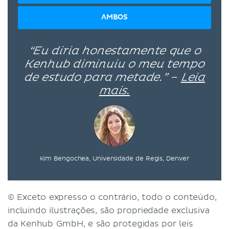
AMBOS
“Eu diria honestamente que o
Kenhub diminuiu o meu tempo
de estudo para metade.” –
Leia
mais.
Kim Bengochea, Universidade de Regis, Denver
© Exceto expresso o contrário, todo o conteúdo,
incluindo ilustrações, são propriedade exclusiva
da Kenhub GmbH, e são protegidas por leis