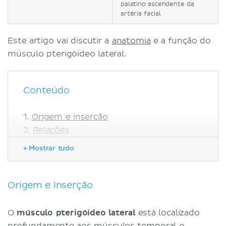
palatino ascendente da
artéria facial
Este artigo vai discutir a
anatomia
e a função do
músculo pterigóideo lateral.
Conteúdo
Origem e inserção
Relações
Inervação
+ Mostrar tudo
Vascularização
Função
Mnemônico para as funções dos
Origem e inserção
músculos pterigóideos
Referências
O
músculo pterigóideo lateral
está localizado
profundamente aos músculos temporal e