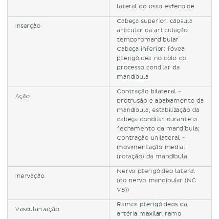
lateral do osso esfenoide
Cabeça superior: cápsula
Inserção
articular da articulação
temporomandibular
Cabeça inferior: fóvea
pterigóidea no colo do
processo condilar da
mandíbula
Contração bilateral -
Ação
protrusão e abaixamento da
mandíbula, estabilização da
cabeça condilar durante o
fechamento da mandíbula;
Contração unilateral -
movimentação medial
(rotação) da mandíbula
Nervo pterigóideo lateral
Inervação
(do nervo mandibular (NC
V3))
Ramos pterigóideos da
Vascularização
artéria maxilar, ramo