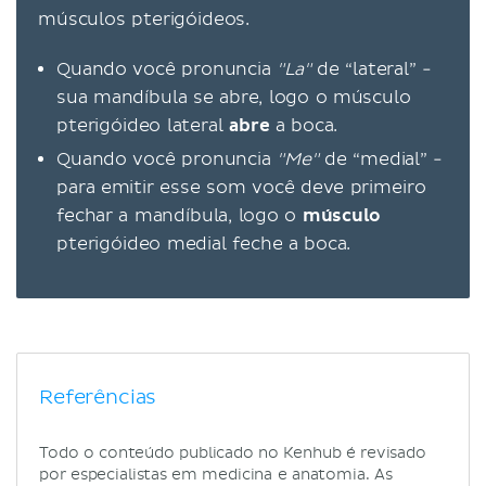
músculos pterigóideos.
Quando você pronuncia
"La"
de “lateral” -
sua mandíbula se abre, logo o músculo
pterigóideo lateral
abre
a boca.
Quando você pronuncia
"Me"
de “medial” -
para emitir esse som você deve primeiro
fechar a mandíbula, logo o
músculo
pterigóideo medial feche a boca.
Referências
Todo o conteúdo publicado no Kenhub é revisado
por especialistas em medicina e anatomia. As