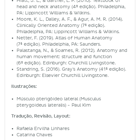
Hiatt, J. L., & Gartner, L. P. (2010). Textbook of
head and neck anatomy (4ª edição). Philadelphia,
PA: Lippincott Williams & Wilkins.
Moore, K. L., Dalley, A. F., & Agur, A. M. R. (2014).
Clinically Oriented Anatomy (7ª edição).
Philadelphia, PA: Lippincott Williams & Wilkins.
Netter, F. (2019). Atlas of Human Anatomy
(7ª edição). Philadelphia, PA: Saunders.
Palastanga, N., & Soames, R. (2012). Anatomy and
human movement: structure and function
(6ª edição). Edinburgh: Churchill Livingstone.
Standring, S. (2016). Gray's Anatomy (41ª edição).
Edinburgh: Elsevier Churchill Livingstone.
Ilustrações:
Músculo pterigóideo lateral (Musculus
pterygoideus lateralis) - Paul Kim
Tradução, Revisão, Layout:
Rafaela Ervilha Linhares
Catarina Chaves