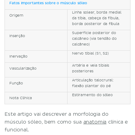
Fatos importantes sobre o músculo sóleo
Linha solear, borda medial
Origem
da tíbia, cabeça da fíbula,
borda posterior da fíbula
Superfície posterior do
Inserção
calcâneo (via tendão do
calcâneo)
Nervo tibial (S1, S2)
Inervação
Artéria e veia tibiais
Vascularização
posteriores
Articulação talocrural:
Função
flexão plantar do pé
Estiramento do sóleo
Nota Clínica
Este artigo vai descrever a morfologia do
músculo sóleo, bem como sua
anatomia
clínica e
funcional.