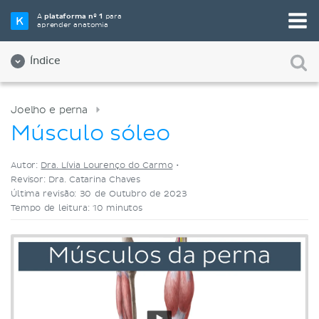
Selecione a sua ferramenta de estudo favorita
A
plataforma nº 1
para
aprender anatomia
Videoaulas
Testes
Ambos
Índice
Joelho e perna
Músculo sóleo
Autor:
Dra. Lívia Lourenço do Carmo
•
Revisor: Dra. Catarina Chaves
Última revisão: 30 de Outubro de 2023
Tempo de leitura: 10 minutos