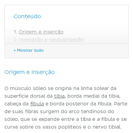
Conteúdo
Origem e inserção
Inervação e vascularização
Função
+ Mostrar tudo
Nota clínica
Estiramento/Ruptura do sóleo
Dor no sóleo
Origem e inserção
Referências
O músculo sóleo se origina na linha solear da
superfície dorsal da
tíbia
, borda medial da tíbia,
cabeça da
fíbula
e borda posterior da fíbula. Parte
de suas fibras surgem do arco tendinoso do
sóleo, que se expande entre a tíbia e a fíbula e se
curva sobre os vasos poplíteos e o nervo tibial.