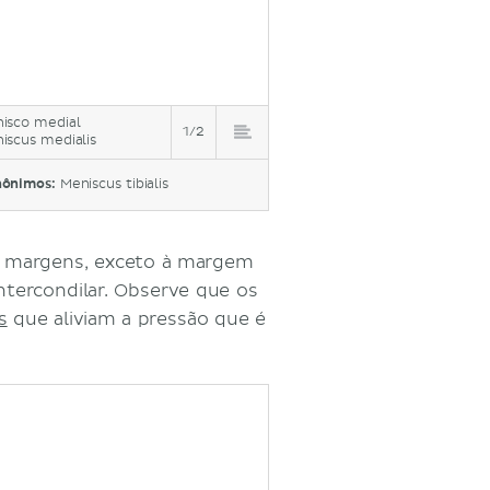
isco medial
1/2
iscus medialis
nônimos:
Meniscus tibialis
as margens, exceto à margem
ntercondilar. Observe que os
s
que aliviam a pressão que é