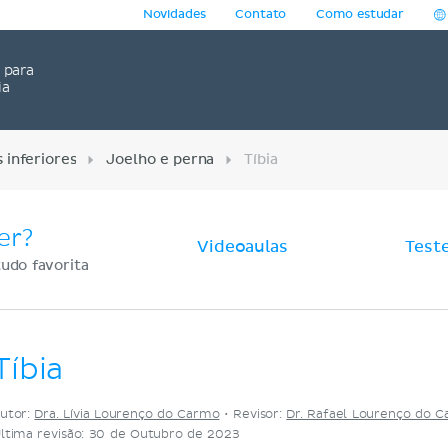
Novidades
Contato
Como estudar
para
ia
inferiores
Joelho e perna
Tíbia
er?
Videoaulas
Test
udo favorita
Tíbia
utor:
Dra. Lívia Lourenço do Carmo
•
Revisor:
Dr. Rafael Lourenço do 
ltima revisão: 30 de Outubro de 2023