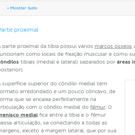
Parte distal
+ Mostrar tudo
Articulações
Fixações musculares
Notas clínicas
Parte proximal
Fraturas
Referências
A parte proximal da tíbia possui vários
marcos ósseos
a
funcionam como locais de fixação muscular e como supe
côndilos
tibiais (medial e lateral) separados por
áreas i
osterior).
A superfície superior do côndilo medial tem
formato arredondado e um pouco côncavo, de
forma que se encaixa perfeitamente na
articulação com o côndilo medial do
fêmur
. O
menisco medial
fica entre a tíbia e o fêmur
nessa articulação, se conectando à todas as
margens, exceto à margem lateral, que por sua