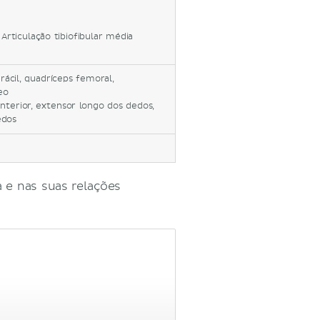
 Articulação tibiofibular média
rácil, quadríceps femoral,
eo
anterior, extensor longo dos dedos,
edos
 e nas suas relações