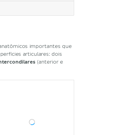
natômicos importantes que
rfícies articulares: dois
ntercondilares
(anterior e