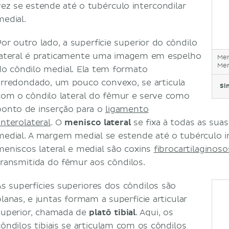
vez se estende até o tubérculo intercondilar
medial.
Por outro lado, a superfície superior do côndilo
lateral é praticamente uma imagem em espelho
Men
Men
do côndilo medial. Ela tem formato
arredondado, um pouco convexo, se articula
Si
com o côndilo lateral do fêmur e serve como
ponto de inserção para o
ligamento
anterolateral
. O
menisco lateral
se fixa à todas as su
medial. A margem medial se estende até o tubérculo i
meniscos lateral e medial são coxins
fibrocartilaginoso
transmitida do fêmur aos côndilos.
As superfícies superiores dos côndilos são
planas, e juntas formam a superfície articular
superior, chamada de
platô tibial
. Aqui, os
côndilos tibiais se articulam com os côndilos