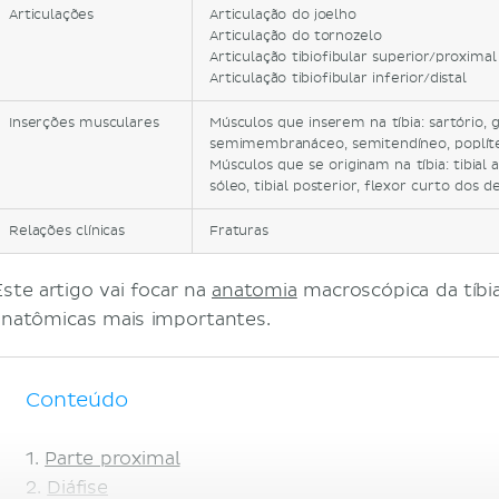
Articulações
Articulação do joelho
Articulação do tornozelo
Articulação tibiofibular superior/proximal
Articulação tibiofibular inferior/distal
Inserções musculares
Músculos que inserem na tíbia: sartório, g
semimembranáceo, semitendíneo, poplít
Músculos que se originam na tíbia: tibial 
sóleo, tibial posterior, flexor curto dos d
Relações clínicas
Fraturas
Este artigo vai focar na
anatomia
macroscópica da tíbia
anatômicas mais importantes.
Conteúdo
Parte proximal
Diáfise