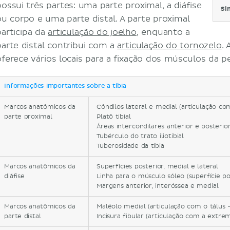
possui três partes: uma parte proximal, a diáfise
Si
ou corpo e uma parte distal. A parte proximal
participa da
articulação do joelho
, enquanto a
parte distal contribui com a
articulação do tornozelo
. 
oferece vários locais para a fixação dos músculos da p
Informações importantes sobre a tíbia
Marcos anatômicos da
Côndilos lateral e medial (articulação co
parte proximal
Platô tibial
Áreas intercondilares anterior e posterio
Tubérculo do trato iliotibial
Tuberosidade da tíbia
Marcos anatômicos da
Superfícies posterior, medial e lateral
diáfise
Linha para o músculo sóleo (superfície po
Margens anterior, interóssea e medial
Marcos anatômicos da
Maléolo medial (articulação com o tálus -
parte distal
Incisura fibular (articulação com a extrem