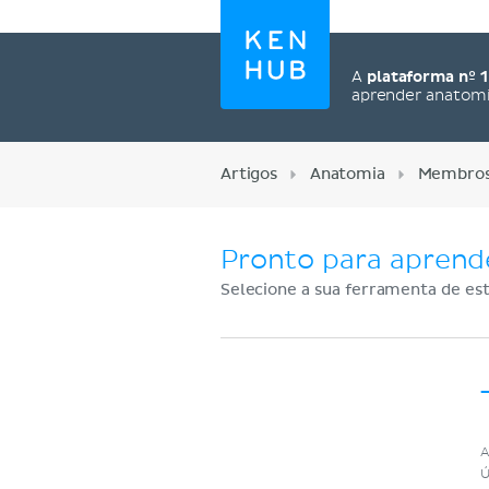
A
plataforma nº 1
aprender anatom
Artigos
Anatomia
Membros 
Pronto para aprend
Selecione a sua ferramenta de est
Cadastre-se agora
A
Ú