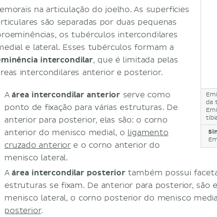
femorais na articulação do joelho. As superfícies
articulares são separadas por duas pequenas
proeminências, os tubérculos intercondilares
medial e lateral. Esses tubérculos formam a
eminência intercondilar
, que é limitada pelas
áreas intercondilares anterior e posterior.
A
área intercondilar anterior
serve como
Emi
da t
ponto de fixação para várias estruturas. De
Emi
tibi
anterior para posterior, elas são: o corno
anterior do menisco medial, o
ligamento
Si
Em
cruzado anterior
e o corno anterior do
menisco lateral.
A
área intercondilar posterior
também possui faceta
estruturas se fixam. De anterior para posterior, são 
menisco lateral, o corno posterior do menisco medi
posterior
.