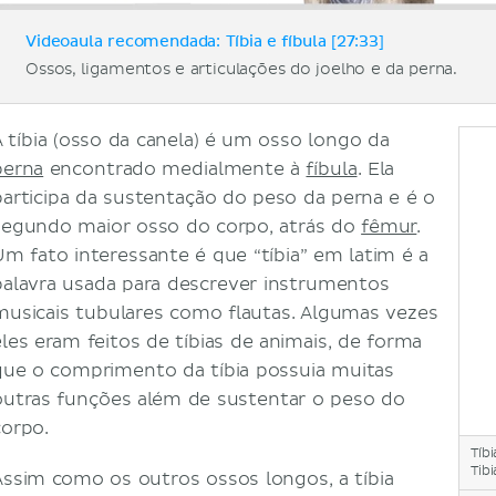
Videoaula recomendada: Tíbia e fíbula [27:33]
Ossos, ligamentos e articulações do joelho e da perna.
A tíbia (osso da canela) é um osso longo da
perna
encontrado medialmente à
fíbula
. Ela
participa da sustentação do peso da perna e é o
segundo maior osso do corpo, atrás do
fêmur
.
Um fato interessante é que “tíbia” em latim é a
palavra usada para descrever instrumentos
musicais tubulares como flautas. Algumas vezes
eles eram feitos de tíbias de animais, de forma
que o comprimento da tíbia possuia muitas
outras funções além de sustentar o peso do
corpo.
Tíbi
Tibi
Assim como os outros ossos longos, a tíbia