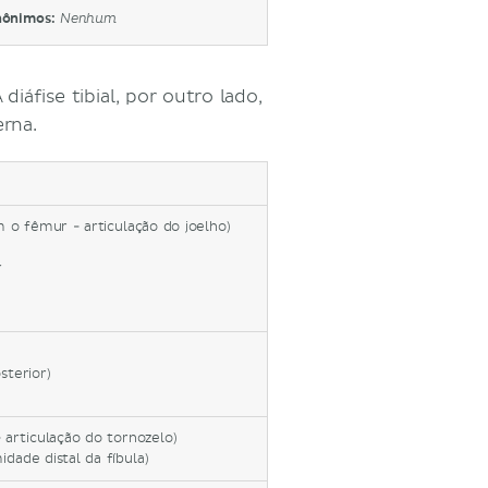
nônimos:
Nenhum
A diáfise tibial, por outro lado,
erna.
m o fêmur - articulação do joelho)
r
sterior)
 articulação do tornozelo)
idade distal da fíbula)