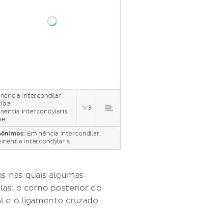
nência intercondilar
íbia
1/3
nentia intercondylaris
ae
nônimos:
Eminência intercondilar,
inentia intercondylaris
s nas quais algumas
elas: o corno posterior do
al e o
ligamento cruzado