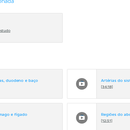
onada
estudo
eas, duodeno e baço
Artérias do si
[34:18]
ômago e fígado
Regiões do a
[12:51]