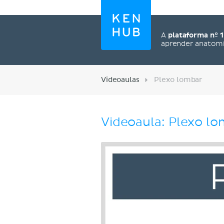
A
plataforma nº 1
aprender anatom
Videoaulas
Plexo lombar
Videoaula: Plexo l