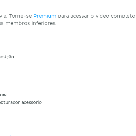
via. Torne-se
Premium
para acessar o vídeo completo:
os membros inferiores.
osição
coxa
bturador acessório