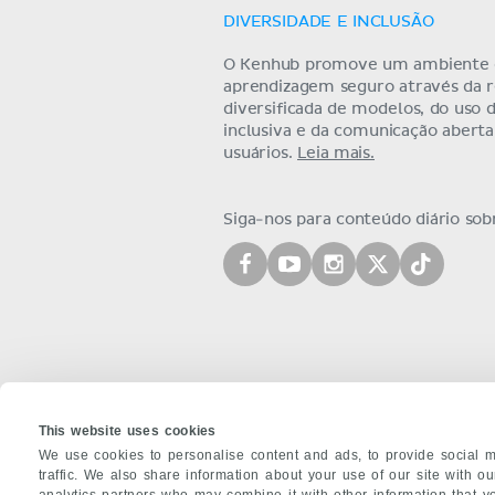
DIVERSIDADE E INCLUSÃO
O Kenhub promove um ambiente
aprendizagem seguro através da 
diversificada de modelos, do uso 
inclusiva e da comunicação abert
usuários.
Leia mais.
Siga-nos para conteúdo diário so
This website uses cookies
We use cookies to personalise content and ads, to provide social m
traffic. We also share information about your use of our site with o
analytics partners who may combine it with other information that y