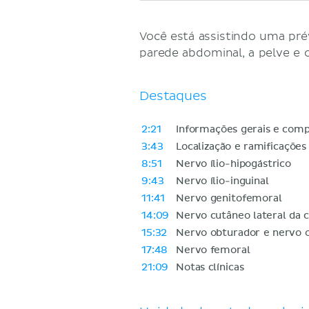
Você está assistindo uma pré
parede abdominal, a pelve e 
Destaques
2:21
Informações gerais e comp
3:43
Localização e ramificações
8:51
Nervo ílio-hipogástrico
9:43
Nervo ílio-inguinal
11:41
Nervo genitofemoral
14:09
Nervo cutâneo lateral da 
15:32
Nervo obturador e nervo o
17:48
Nervo femoral
21:09
Notas clínicas