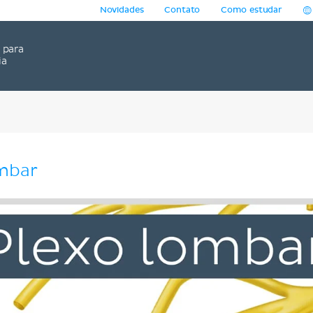
Novidades
Contato
Como estudar
para
ia
ombar