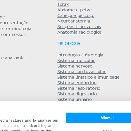
Tórax
Abdome e pelve
Cabeça e pescoço
 de
Neuroanatomia
representação
Secções transversais
de terminologia
Anatomia radiológica
a com nossos
FISIOLOGIA
Introdução à fisiologia
bre anatomia
Sistema muscular
Sistema nervoso
Sistema cardiovascular
Sistema linfático e imunidade
Sistema endócrino
Sistema respiratório
Sistema digestório
Sistema urinário
Equilíbrio hidro-eletrolítico
Sistema reprodutor
Allow all
edia features and to analyse our
ur social media, advertising and
ou’ve provided to them or that