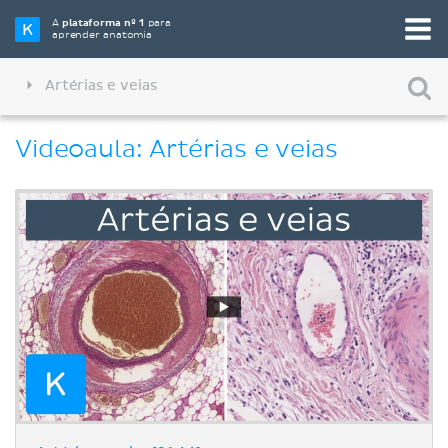
A
plataforma nº 1
para
aprender anatomia
Artérias e veias
Videoaula: Artérias e veias