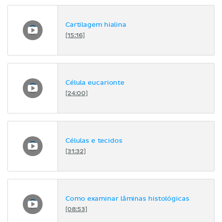
Cartilagem hialina
[15:16]
Célula eucarionte
[24:00]
Células e tecidos
[31:32]
Como examinar lâminas histológicas
[08:53]