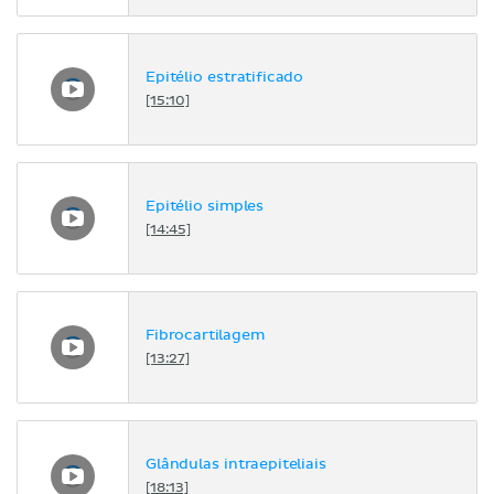
Epitélio estratificado
[15:10]
Epitélio simples
[14:45]
Fibrocartilagem
[13:27]
Glândulas intraepiteliais
[18:13]