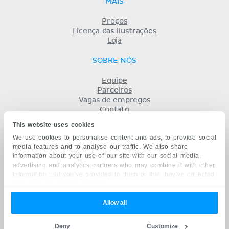
MAIS
Preços
Licença das ilustrações
Loja
SOBRE NÓS
Equipe
Parceiros
Vagas de empregos
Contato
Registro
This website uses cookies
Termos
We use cookies to personalise content and ads, to provide social
Privacidade
media features and to analyse our traffic. We also share
KENHUB EM...
information about your use of our site with our social media,
advertising and analytics partners who may combine it with other
English
information that you’ve provided to them or that they’ve collected
Deutsch
from your use of their services.
Español
Français
Allow all
русский
中文
Deny
Customize