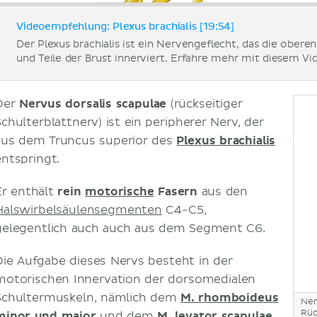
Videoempfehlung: Plexus brachialis [19:54]
Der Plexus brachialis ist ein Nervengeflecht, das die obere
und Teile der Brust innerviert. Erfahre mehr mit diesem V
Der
Nervus dorsalis scapulae
(rückseitiger
Schulterblattnerv) ist ein peripherer Nerv, der
aus dem Truncus superior des
Plexus brachialis
entspringt.
Er enthält
rein
motorische
Fasern
aus den
Halswirbelsäulensegmenten
C4-C5,
gelegentlich auch auch aus dem Segment C6.
Die Aufgabe dieses Nervs besteht in der
motorischen Innervation der dorsomedialen
Schultermuskeln, nämlich dem
M. rhomboideus
Ner
Rüc
minor und major
und dem
M. levator scapulae
.