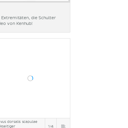
n Extremitäten, die Schulter
ideo von Kenhub!
vus dorsalis scapulae
kseitiger
1/4