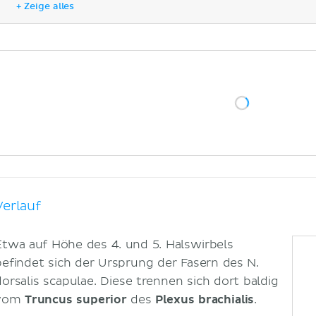
+ Zeige alles
Literaturquellen
Verlauf
Etwa auf Höhe des 4. und 5. Halswirbels
befindet sich der Ursprung der Fasern des N.
dorsalis scapulae. Diese trennen sich dort baldig
vom
Truncus superior
des
Plexus brachialis
.