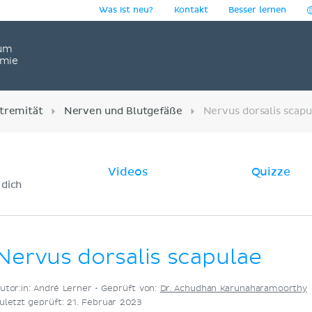
Was ist neu?
Kontakt
Besser lernen
um
omie
tremität
Nerven und Blutgefäße
Nervus dorsalis scapu
Videos
Quizze
 dich
Nervus dorsalis scapulae
utor:in: André Lerner •
Geprüft von:
Dr. Achudhan Karunaharamoorthy
uletzt geprüft: 21. Februar 2023