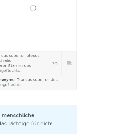
ncus superior plexus
hialis
1/5
rer Stamm des
geflechts
nonyme:
Truncus superior des
mgeflechts
s
menschliche
s Richtige für dich!