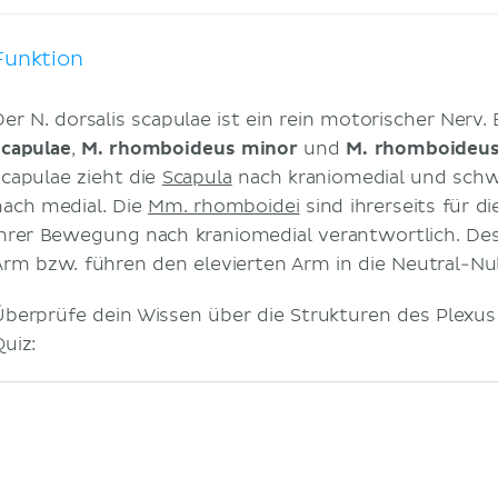
Funktion
Der N. dorsalis scapulae ist ein rein motorischer Nerv.
scapulae
,
M. rhomboideus minor
und
M. rhomboideus
scapulae zieht die
Scapula
nach kraniomedial und schw
nach medial. Die
Mm. rhomboidei
sind ihrerseits für d
ihrer Bewegung nach kraniomedial verantwortlich. Des
Arm bzw. führen den elevierten Arm in die Neutral-Nul
Überprüfe dein Wissen über die Strukturen des Plexus
Quiz: