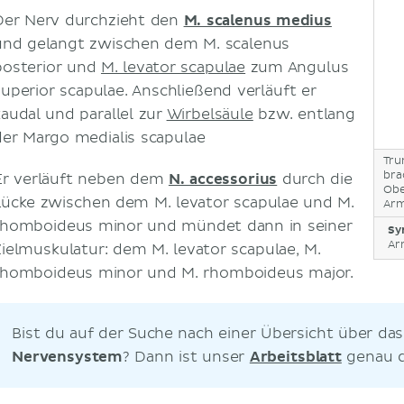
Der Nerv durchzieht den
M. scalenus medius
und gelangt zwischen dem M. scalenus
posterior und
M. levator scapulae
zum Angulus
superior scapulae. Anschließend verläuft er
kaudal und parallel zur
Wirbelsäule
bzw. entlang
der Margo medialis scapulae
Tru
brac
Er verläuft neben dem
N. accessorius
durch die
Obe
Lücke zwischen dem M. levator scapulae und M.
Arm
rhomboideus minor und mündet dann in seiner
Sy
Ar
Zielmuskulatur: dem M. levator scapulae, M.
rhomboideus minor und M. rhomboideus major.
Bist du auf der Suche nach einer Übersicht über da
Nervensystem
? Dann ist unser
Arbeitsblatt
genau da