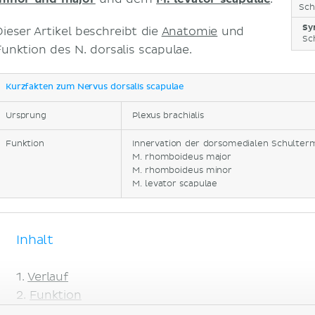
Sch
Sy
Dieser Artikel beschreibt die
Anatomie
und
Sc
Funktion des N. dorsalis scapulae.
Kurzfakten zum Nervus dorsalis scapulae
Ursprung
Plexus brachialis
Funktion
Innervation der dorsomedialen Schulter
M. rhomboideus major
M. rhomboideus minor
M. levator scapulae
Inhalt
Verlauf
Funktion
Klinik