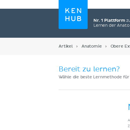
Nr. 1 Plattform
z
Lernen der Anat
Artikel
Anatomie
Obere Ex
Bereit zu lernen?
Wähle die beste Lernmethode für
Jetzt registrieren
A
Z