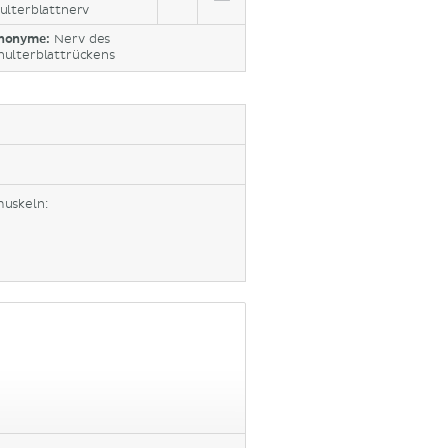
ulterblattnerv
nonyme:
Nerv des
hulterblattrückens
muskeln: