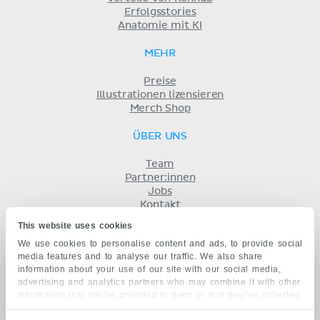
Erfolgsstories
Anatomie mit KI
MEHR
Preise
Illustrationen lizensieren
Merch Shop
ÜBER UNS
Team
Partner:innen
Jobs
Kontakt
Impressum
This website uses cookies
Geschäftsbedingungen
We use cookies to personalise content and ads, to provide social
Datenschutz
media features and to analyse our traffic. We also share
KENHUB AUF...
information about your use of our site with our social media,
advertising and analytics partners who may combine it with other
English
information that you’ve provided to them or that they’ve collected
Español
from your use of their services.
Português