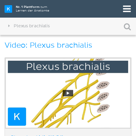
Nr. 1 Plattform
zum
Lernen der Anatomie
Plexus brachialis
Video: Plexus brachialis