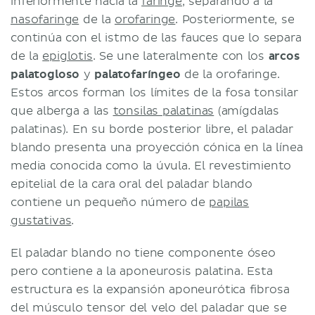
inferiormente hacia la
faringe
, separando a la
nasofaringe
de la
orofaringe
. Posteriormente, se
continúa con el istmo de las fauces que lo separa
de la
epiglotis
. Se une lateralmente con los
arcos
palatogloso
y
palatofaríngeo
de la orofaringe.
Estos arcos forman los límites de la fosa tonsilar
que alberga a las
tonsilas palatinas
(amígdalas
palatinas). En su borde posterior libre, el paladar
blando presenta una proyección cónica en la línea
media conocida como la úvula. El revestimiento
epitelial de la cara oral del paladar blando
contiene un pequeño número de
papilas
gustativas
.
El paladar blando no tiene componente óseo
pero contiene a la aponeurosis palatina. Esta
estructura es la expansión aponeurótica fibrosa
del músculo tensor del velo del paladar que se