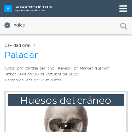
Elige tu herramienta de estudio favorita
La
plataforma nº 1
para
aprender anatomía
Videos
Cuestionarios
Ambos
Índice
Cavidad oral
Paladar
Autor:
Dra. Cinthia Serrano
•
Revisor:
Dr. Marcell Guzmán
Última revisión: 30 de Octubre de 2023
Tiempo de lectura: 14 minutos