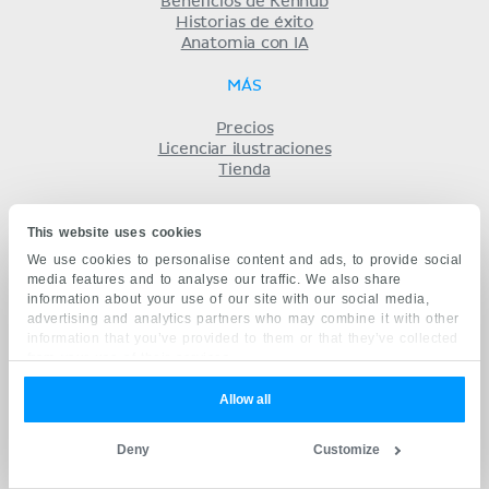
Beneficios de Kenhub
Historias de éxito
Anatomia con IA
MÁS
Precios
Licenciar ilustraciones
Tienda
ACERCA DE NOSOTROS
This website uses cookies
Equipo
We use cookies to personalise content and ads, to provide social
Aliados
media features and to analyse our traffic. We also share
Trabajos
information about your use of our site with our social media,
Contacto
advertising and analytics partners who may combine it with other
information that you’ve provided to them or that they’ve collected
Compañía
from your use of their services.
Términos y condiciones
Privacidad
Allow all
KENHUB EN...
English
Deny
Customize
Deutsch
Português