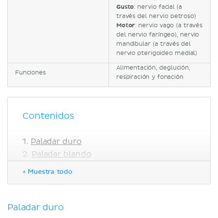
Gusto
: nervio facial (a
través del nervio petroso)
Motor
: nervio vago (a través
del nervio faríngeo), nervio
mandibular (a través del
nervio pterigoideo medial)
Alimentación, deglución,
Funciones
respiración y fonación
Contenidos
Paladar duro
Paladar blando
Neurovascularización del paladar
+ Muestra todo
Arterias
Drenaje venoso y linfático
Inervación
Paladar duro
Función