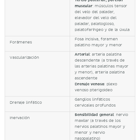
Tercio posterior, porción
muscular
: músculos tensor
del velo del paladar,
elevador del velo del
paladar, palatogloso,
palatofaríngeo y de la úvula
Fosa incisiva, foramen
Forámenes
palatino mayor y menor
Arterial
: arteria palatina
Vascularización
descendente (a través de
las arterias palatinas mayor
y menor), arteria palatina
ascendente
Drenaje venoso
: plexo
venoso pterigoideo
Ganglios linfáticos
Drenaje linfático
cervicales profundos
Sensibilidad general
: nervio
Inervación
maxilar (a través de los
nervios palatinos mayor y
menor y nervio
nasopalatino)