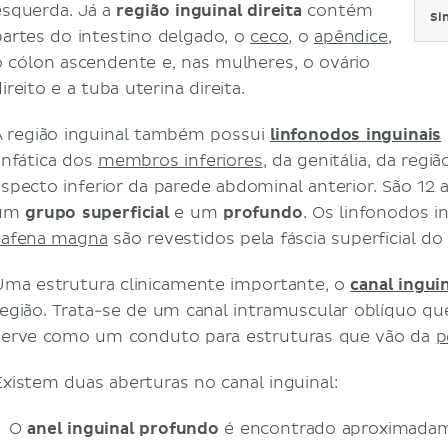
esquerda. Já a
região inguinal direita
contém
Si
partes do intestino delgado, o
ceco
, o
apêndice
,
o cólon ascendente e, nas mulheres, o ovário
ireito e a tuba uterina direita.
A região inguinal também possui
linfonodos inguinais
linfática dos
membros inferiores
, da genitália, da regi
aspecto inferior da parede abdominal anterior. São 12 
um
grupo superficial
e um
profundo
. Os linfonodos in
safena magna
são revestidos pela fáscia superficial do 
Uma estrutura clinicamente importante, o
canal ingui
região. Trata-se de um canal intramuscular oblíquo q
serve como um conduto para estruturas que vão da
p
Existem duas aberturas no canal inguinal:
O
anel inguinal profundo
é encontrado aproximadam