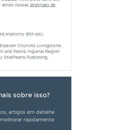
o lendo nossas
diretrizes de
nted anatomy (8th ed.).
Elsevier Churchill Livingstone.
n and Pelvis: Inguinal Region
L): StatPearls Publishing.
ais sobre isso?
vos, artigos em detalhe
ra melhorar rapidamente