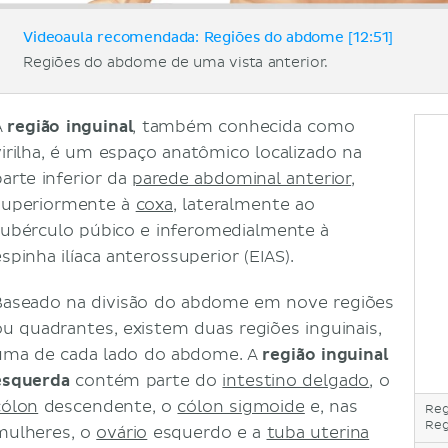
Videoaula recomendada: Regiões do abdome [12:51]
Regiões do abdome de uma vista anterior.
A
região inguinal
, também conhecida como
virilha, é um espaço anatômico localizado na
parte inferior da
parede abdominal anterior
,
superiormente à
coxa
, lateralmente ao
tubérculo púbico e inferomedialmente à
spinha ilíaca anterossuperior (EIAS).
Baseado na divisão do abdome em nove regiões
ou quadrantes, existem duas regiões inguinais,
uma de cada lado do abdome. A
região inguinal
esquerda
contém parte do
intestino delgado
, o
cólon
descendente, o
cólon sigmoide
e, nas
Reg
Reg
mulheres, o
ovário
esquerdo e a
tuba uterina