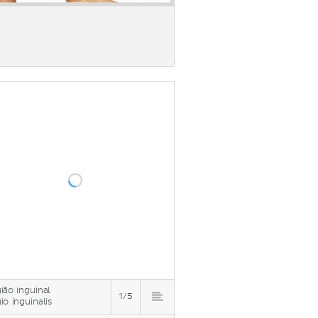
ião inguinal
1/5
io inguinalis