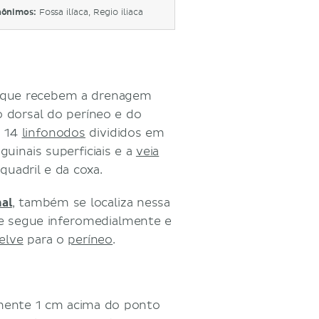
nônimos:
Fossa ilíaca, Regio iliaca
que recebem a drenagem
ão dorsal do períneo e do
a 14
linfonodos
divididos em
guinais superficiais e a
veia
quadril e da coxa.
nal
, também se localiza nessa
ue segue inferomedialmente e
elve
para o
períneo
.
ente 1 cm acima do ponto