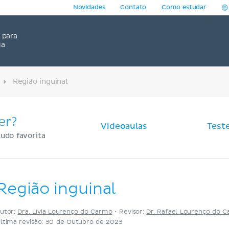
Novidades
Contato
Como estudar
para
ia
Região inguinal
er?
Videoaulas
Test
udo favorita
Região inguinal
utor:
Dra. Lívia Lourenço do Carmo
•
Revisor:
Dr. Rafael Lourenço do 
ltima revisão: 30 de Outubro de 2023