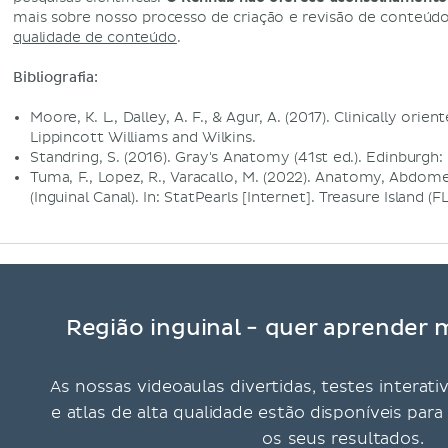
mais sobre nosso processo de criação e revisão de conteúd
qualidade de conteúdo
.
Bibliografia:
Moore, K. L., Dalley, A. F., & Agur, A. (2017). Clinically orie
Lippincott Williams and Wilkins.
Standring, S. (2016). Gray's Anatomy (41st ed.). Edinburgh: 
Tuma, F., Lopez, R., Varacallo, M. (2022). Anatomy, Abdome
(Inguinal Canal). In: StatPearls [Internet]. Treasure Island (F
Região inguinal - quer aprender m
As nossas videoaulas divertidas, testes interati
e atlas de alta qualidade estão disponíveis pa
os seus resultados.