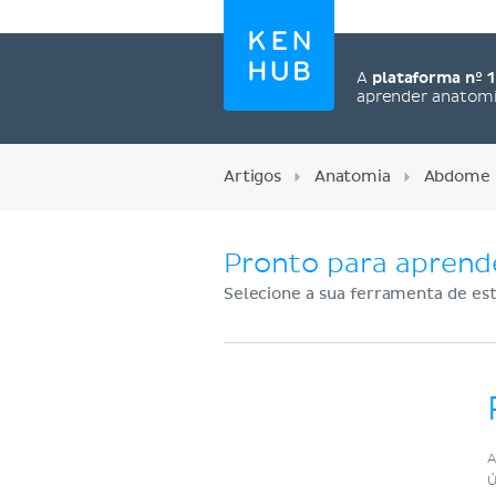
A
plataforma nº 1
aprender anatom
Artigos
Anatomia
Abdome
Pronto para aprend
Selecione a sua ferramenta de est
Cadastre-se agora
A
Ú