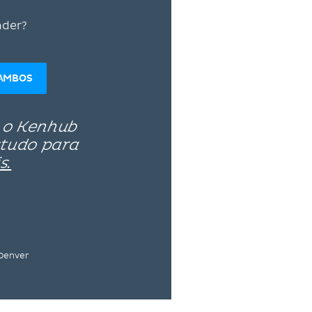
nder?
AMBOS
 o Kenhub
studo para
s.
 Denver