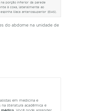
 na porção inferior da parede
ente à coxa, lateralmente ao
spinha ilíaca anterossuperior (EIAS).
iões do abdome na unidade de
alistas em medicina e
na literatura acadêmica e
 médico.
Você pode aprender