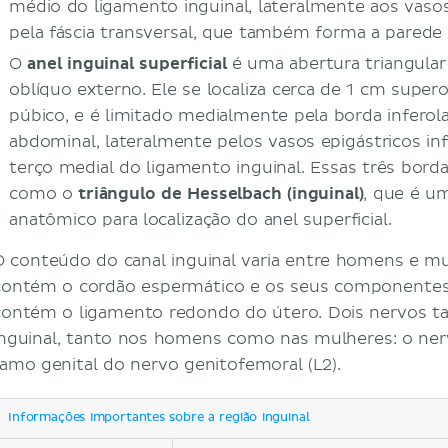
médio do ligamento inguinal, lateralmente aos vasos
pela fáscia transversal, que também forma a parede p
O
anel inguinal superficial
é uma abertura triangula
oblíquo externo. Ele se localiza cerca de 1 cm supe
púbico, e é limitado medialmente pela borda inferol
abdominal, lateralmente pelos vasos epigástricos inf
terço medial do ligamento inguinal. Essas três bord
como o
triângulo de Hesselbach (inguinal)
, que é u
anatômico para localização do anel superficial.
O conteúdo do canal inguinal varia entre homens e m
contém o cordão espermático e os seus componentes
contém o ligamento redondo do útero. Dois nervos 
inguinal, tanto nos homens como nas mulheres: o nervo 
ramo genital do nervo genitofemoral (L2).
Informações importantes sobre a região inguinal