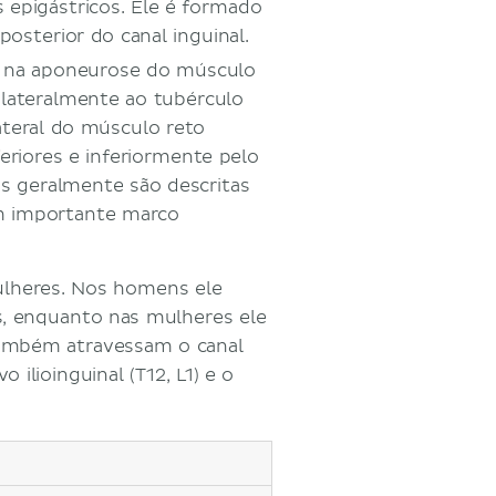
 epigástricos. Ele é formado
osterior do canal inguinal.
r na aponeurose do músculo
rolateralmente ao tubérculo
ateral do músculo reto
eriores e inferiormente pelo
as geralmente são descritas
m importante marco
ulheres. Nos homens ele
, enquanto nas mulheres ele
também atravessam o canal
ilioinguinal (T12, L1) e o