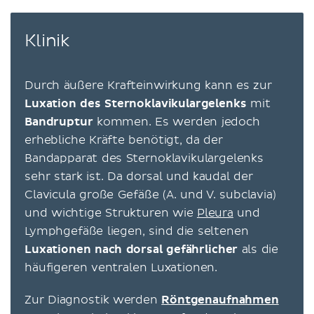
Klinik
Durch äußere Krafteinwirkung kann es zur
Luxation des Sternoklavikulargelenks
mit
Bandruptur
kommen. Es werden jedoch
erhebliche Kräfte benötigt, da der
Bandapparat des Sternoklavikulargelenks
sehr stark ist. Da dorsal und kaudal der
Clavicula große Gefäße (A. und V. subclavia)
und wichtige Strukturen wie
Pleura
und
Lymphgefäße liegen, sind die seltenen
Luxationen nach dorsal gefährlicher
als die
häufigeren ventralen Luxationen.
Zur Diagnostik werden
Röntgenaufnahmen