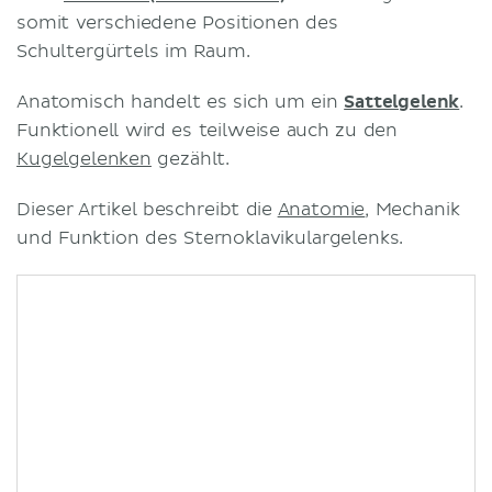
somit verschiedene Positionen des
Schultergürtels im Raum.
Anatomisch handelt es sich um ein
Sattelgelenk
.
Funktionell wird es teilweise auch zu den
Kugelgelenken
gezählt.
Dieser Artikel beschreibt die
Anatomie
, Mechanik
und Funktion des Sternoklavikulargelenks.