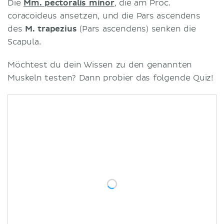
Die
Mm. pectoralis minor
, die am Proc.
coracoideus ansetzen, und die Pars ascendens
des
M. trapezius
(Pars ascendens) senken die
Scapula.
Möchtest du dein Wissen zu den genannten
Muskeln testen? Dann probier das folgende Quiz!