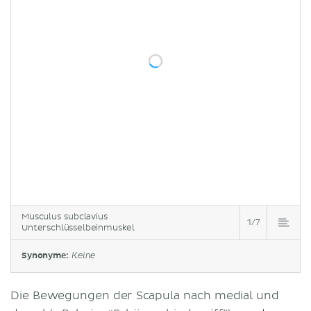
Musculus subclavius
1/7
Unterschlüsselbeinmuskel
Synonyme:
Keine
Die Bewegungen der Scapula nach medial und