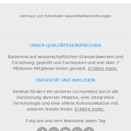
Vertraut von führenden Gesundheitseinrichtungen
UNSER QUALITÄTSVERSPRECHEN
Basierend auf wissenschaftlichen Standardwerken und
Forschung, geprüft von Fachleuten und von über 7
Millionen Mitglieder:innen genutzt.
Erfahre mehr.
DIVERSITÄT UND INKLUSION
Kenhub fördert ein sicheres Lernumfeld durch die
Darstellung diverser Modelle, eine integrative
Terminologie und eine offene Kommunikation mit
unseren Nutzer:innen.
Erfahre mehr.
Folg uns und lern Anatomie jeden Tag