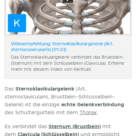
Videoempfehlung: Sternoklavikulargelenk (Art.
sternoclavicularis) [01:33]
Das Sternoklavikulargelenk verbindet das Brustbein
(Sternum) mit dem Schlüsselbein (Clavicula). Erfahre
mehr mit diesem Video von Kenhub!
Das
Sternoklavikulargelenk
(Art.
sternoclavicularis, Brustbein-Schlüsselbein-
Gelenk) ist die einzige
echte Gelenkverbindung
des Schultergürtels mit dem
Thorax
.
Es verbindet das
Sternum (Brustbein)
mit
dem
Clavicula (Schlüsselbein)
und ermöglicht