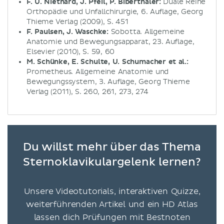
F. U. Niethard, J. Pfeil, P. Biberthaler:
Duale Reihe
Orthopädie und Unfallchirurgie, 6. Auflage, Georg
Thieme Verlag (2009), S. 451
F. Paulsen, J. Waschke:
Sobotta. Allgemeine
Anatomie und Bewegungsapparat, 23. Auflage,
Elsevier (2010), S. 59, 60
M. Schünke, E. Schulte, U. Schumacher et al.:
Prometheus. Allgemeine Anatomie und
Bewegungssystem, 3. Auflage, Georg Thieme
Verlag (2011), S. 260, 261, 273, 274
Du willst mehr über das Thema
Sternoklavikulargelenk lernen?
Unsere Videotutorials, interaktiven Quizze,
weiterführenden Artikel und ein HD Atlas
lassen dich Prüfungen mit Bestnoten