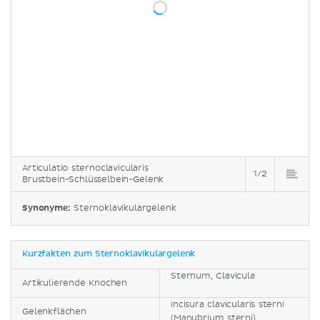
Articulatio sternoclavicularis
1/2
Brustbein-Schlüsselbein-Gelenk
Synonyme:
Sternoklavikulargelenk
Kurzfakten zum Sternoklavikulargelenk
Sternum, Clavicula
Artikulierende Knochen
Incisura clavicularis sterni
Gelenkflächen
(Manubrium sterni)