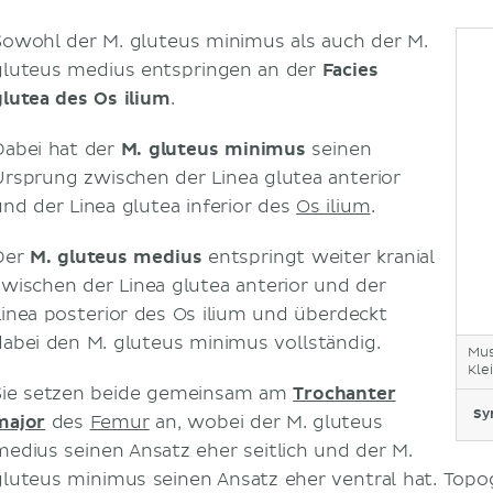
Sowohl der M. gluteus minimus als auch der M.
gluteus medius entspringen an der
Facies
glutea des Os ilium
.
Dabei hat der
M. gluteus minimus
seinen
Ursprung zwischen der Linea glutea anterior
und der Linea glutea inferior des
Os ilium
.
Der
M. gluteus medius
entspringt weiter kranial
zwischen der Linea glutea anterior und der
Linea posterior des Os ilium und überdeckt
dabei den M. gluteus minimus vollständig.
Mus
Kle
Sie setzen beide gemeinsam am
Trochanter
Sy
major
des
Femur
an, wobei der M. gluteus
medius seinen Ansatz eher seitlich und der M.
gluteus minimus seinen Ansatz eher ventral hat. Topog