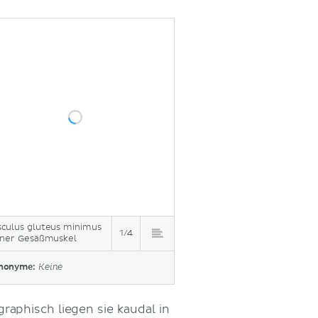
culus gluteus minimus
1/4
iner Gesäßmuskel
nonyme:
Keine
raphisch liegen sie kaudal in