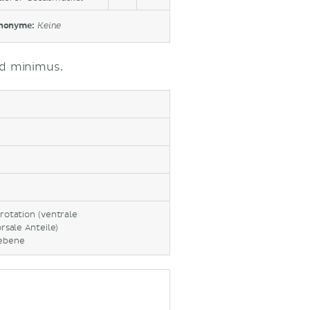
nonyme:
Keine
nd minimus.
rotation (ventrale
rsale Anteile)
lebene