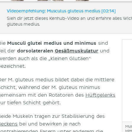
Videoempfehlung: Musculus gluteus medius [02:14]
Sieh dir jetzt dieses Kenhub-Video an und erfahre alles Wi
gluteus medius.
Die
Musculi glutei medius und minimus
sind
Teil der
dorsolateralen
Gesäßmuskulatur
und
werden auch als die „kleinen Glutäen“
bezeichnet.
Der M. gluteus medius bildet dabei die mittlere
Schicht, während der M. gluteus minimus
gemeinsam mit den Rotatoren des
Hüftgelenks
zur tiefen Schicht gehört.
Beide Muskeln tragen zur Stabilisierung des
Beckens
bei und bewirken je nach
Mus
kontrahierenden Fasern unter anderem die
Mit