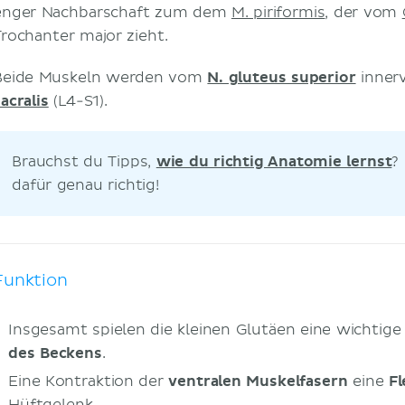
enger Nachbarschaft zum dem
M. piriformis
, der vom
Trochanter major zieht.
Beide Muskeln werden vom
N. gluteus superior
innerv
acralis
(L4-S1).
Brauchst du Tipps,
wie du richtig Anatomie lernst
?
dafür genau richtig!
Funktion
Insgesamt spielen die kleinen Glutäen eine wichtige 
des Beckens
.
Eine Kontraktion der
ventralen Muskelfasern
eine
F