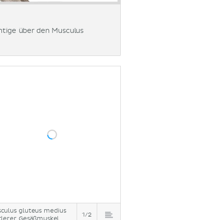
chtige über den Musculus
culus gluteus medius
1/2
tlerer Gesäßmuskel