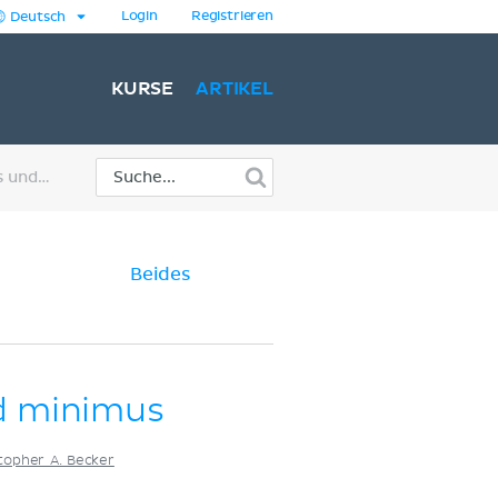
Login
Registrieren
Deutsch
KURSE
ARTIKEL
Musculus gluteus medius und minimus
Beides
d minimus
topher A. Becker