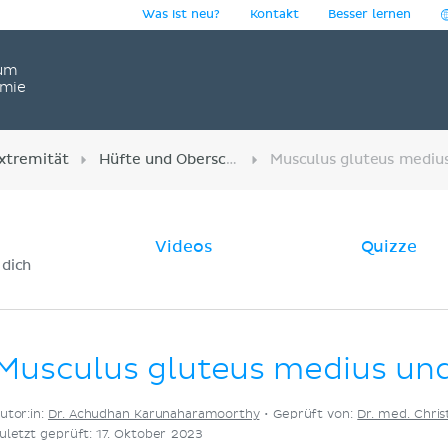
Was ist neu?
Kontakt
Besser lernen
um
omie
xtremität
Hüfte und Oberschenkel
Videos
Quizze
 dich
Musculus gluteus medius un
utor:in:
Dr. Achudhan Karunaharamoorthy
•
Geprüft von:
Dr. med. Chris
uletzt geprüft: 17. Oktober 2023