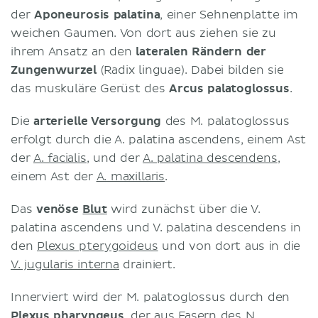
der
Aponeurosis palatina
, einer Sehnenplatte im
weichen Gaumen. Von dort aus ziehen sie zu
ihrem Ansatz an den
lateralen Rändern der
Zungenwurzel
(Radix linguae). Dabei bilden sie
das muskuläre Gerüst des
Arcus palatoglossus
.
Die
arterielle Versorgung
des M. palatoglossus
erfolgt durch die A. palatina ascendens, einem Ast
der
A. facialis
, und der
A. palatina descendens
,
einem Ast der
A. maxillaris
.
Das
venöse
Blut
wird zunächst über die V.
palatina ascendens und V. palatina descendens in
den
Plexus pterygoideus
und von dort aus in die
V. jugularis interna
drainiert.
Innerviert wird der M. palatoglossus durch den
Plexus pharyngeus
, der aus Fasern des
N.