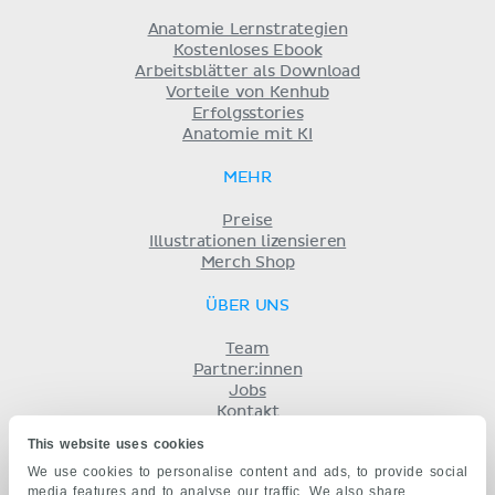
Anatomie Lernstrategien
Kostenloses Ebook
Arbeitsblätter als Download
Vorteile von Kenhub
Erfolgsstories
Anatomie mit KI
MEHR
Preise
Illustrationen lizensieren
Merch Shop
ÜBER UNS
Team
Partner:innen
Jobs
Kontakt
Impressum
This website uses cookies
Geschäftsbedingungen
We use cookies to personalise content and ads, to provide social
Datenschutz
media features and to analyse our traffic. We also share