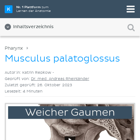
Wähle die beste Lernmethode für dich
Nr. 1 Plattform
zum
Lernen der Anatomie
Videos
Quizze
Beides
Inhaltsverzeichnis
Pharynx
Musculus palatoglossus
Autor:in: Katrin Repkow •
Geprüft von:
Dr. med. Andreas Rheinländer
Zuletzt geprüft: 26. Oktober 2023
Lesezeit: 4 Minuten