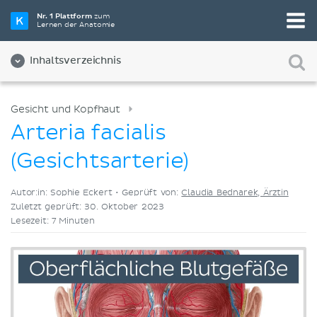
Wähle die beste Lernmethode für dich
Nr. 1 Plattform
zum
Lernen der Anatomie
Videos
Quizze
Beides
Inhaltsverzeichnis
Gesicht und Kopfhaut
Arteria facialis
(Gesichtsarterie)
Autor:in: Sophie Eckert •
Geprüft von:
Claudia Bednarek, Ärztin
Zuletzt geprüft: 30. Oktober 2023
Lesezeit: 7 Minuten