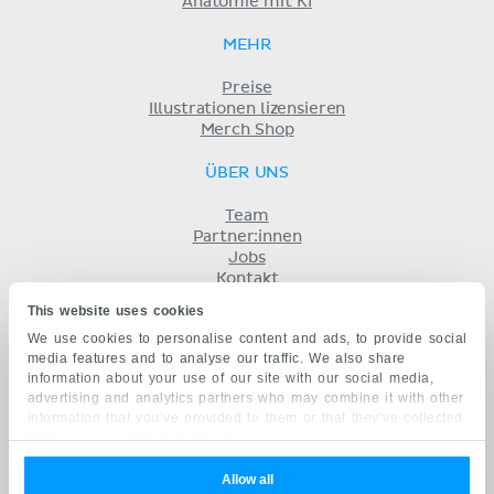
Anatomie mit KI
MEHR
Preise
Illustrationen lizensieren
Merch Shop
ÜBER UNS
Team
Partner:innen
Jobs
Kontakt
Impressum
This website uses cookies
Geschäftsbedingungen
We use cookies to personalise content and ads, to provide social
Datenschutz
media features and to analyse our traffic. We also share
KENHUB AUF...
information about your use of our site with our social media,
advertising and analytics partners who may combine it with other
English
information that you’ve provided to them or that they’ve collected
Español
from your use of their services.
Português
Français
Allow all
русский