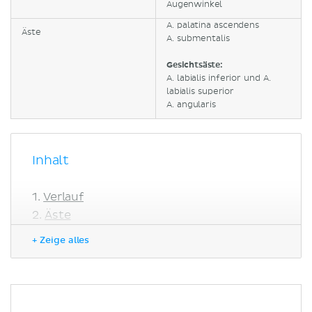
Augenwinkel
A. palatina ascendens
Äste
A. submentalis
Gesichtsäste:
A. labialis inferior und A.
labialis superior
A. angularis
Inhalt
Verlauf
Äste
Halsäste
+ Zeige alles
Gesichtsäste
Klinik
Literaturquellen