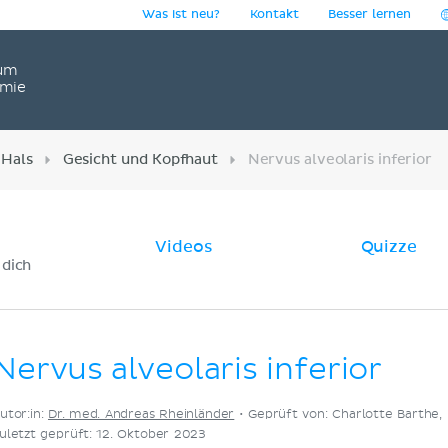
Was ist neu?
Kontakt
Besser lernen
um
omie
 Hals
Gesicht und Kopfhaut
Nervus alveolaris inferior
Videos
Quizze
 dich
Nervus alveolaris inferior
utor:in:
Dr. med. Andreas Rheinländer
•
Geprüft von: Charlotte Barthe, 
uletzt geprüft: 12. Oktober 2023