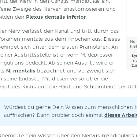
tritt der Nerv in den Canalis mandibulae ein.
Feine Zweige des Nerven anastomosieren und
bilden den
Plexus dentalis inferior
.
Der Nerv verlässt den Kanal und tritt durch das
Foramen mentale aus dem
Knochen
aus. Dieses
Ner
befindet sich unter dem ersten
Prämolaren
. An
Kie
seiner Austrittsstelle ist er vom
M. depressor
Sy
my
nguli oris
bedeckt. Ab seinen Austritt wird er
Zu
als
N. mentalis
bezeichnet und verzweigt sich
in seine Endäste. Mit diesen versorgt er die
Haut
des Kinns und die Haut und Schleimhaut der Unte
Würdest du gerne Dein Wissen zum menschlichen 
auffrischen? Dann probier doch einmal
dieses Arbei
Überprüfe dein Wissen über den Nervus mandibularis 