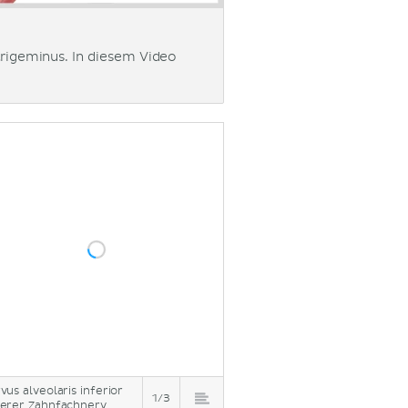
trigeminus. In diesem Video
vus alveolaris inferior
1/3
erer Zahnfachnerv