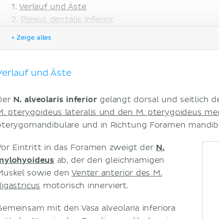
Verlauf und Äste
Plexus dentalis inferior
Klinik
+ Zeige alles
Literaturquellen
Verlauf und Äste
Der
N. alveolaris inferior
gelangt dorsal und seitlich 
M. pterygoideus lateralis und den M. pterygoideus med
pterygomandibulare und in Richtung Foramen mandib
Vor Eintritt in das Foramen zweigt der
N.
mylohyoideus
ab, der den gleichnamigen
Muskel sowie den
Venter anterior des M.
digastricus
motorisch innerviert.
Gemeinsam mit den Vasa alveolaria inferiora