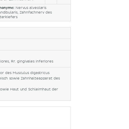
nonyme:
Nervus alveolaris
ndibularis, Zahnfachnerv des
terkiefers
iores, Rr. gingivales inferiores
or des Musculus digastricus
eisch sowie Zahnhalteapparat des
sowie Haut und Schleimhaut der