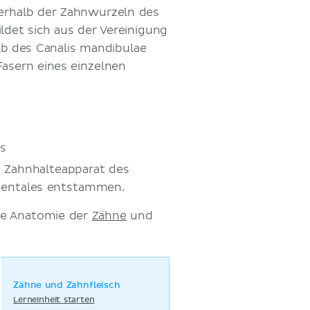
erhalb der Zahnwurzeln des
ildet sich aus der Vereinigung
alb des Canalis mandibulae
Fasern eines einzelnen
s
n Zahnhalteapparat des
 dentales entstammen.
die Anatomie der
Zähne
und
Zähne und Zahnfleisch
Lerneinheit starten