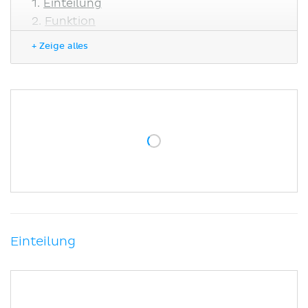
Einteilung
Funktion
Cerebellum
+ Zeige alles
Hirnnervenkerne
Schnitt auf Höhe des Nervus vagus
Sensibilität
Motorik
Literaturquellen
Einteilung