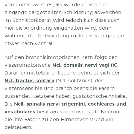
von dorsal wirkt es, als würde er von der
eingangs dargestellten Schilderung abweichen.
Im Schnittpräparat wird jedoch klar, dass auch
hier die Anordnung eingehalten wird, denn
während der Entwicklung rückt die Kerngruppe
etwas nach ventral.
Auf den branchialmotorischen Kern folgt der
viszeromotorische
Ncl. dorsalis nervi vagi (X)
.
Daran unmittelbar anliegend befindet sich der
Ncl. tractus solitarii
(Ncl. solitarius), der
viszerosensible und branchiosensible Fasern
aussendet. Letztere haben gustatorische Anteile.
Die
Ncll. spinalis nervi trigemini, cochleares und
vestibulares
besitzen somatosensible Neurone,
die ihre Fasern zu den Hirnnerven V und VIII
beisteuern.