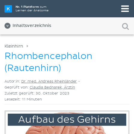
Wähle die beste Lernmethode für dich
Nr. 1 Plattform
zum
Lernen der Anatomie
Videos
Quizze
Beides
Inhaltsverzeichnis
Kleinhirn
Rhombencephalon
(Rautenhirn)
Autor:in:
Dr. med. Andreas Rheinländer
•
Geprüft von:
Claudia Bednarek, Ärztin
Zuletzt geprüft: 30. Oktober 2023
Lesezeit: 11 Minuten