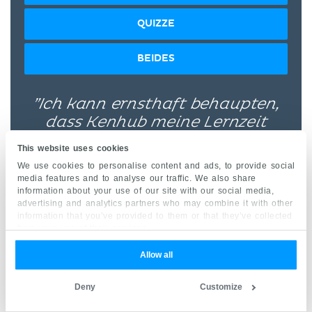
QUIZZE
BEIDES
”Ich kann ernsthaft behaupten,
dass Kenhub meine Lernzeit
halbiert hat.” –
Mehr lesen.
This website uses cookies
We use cookies to personalise content and ads, to provide social
media features and to analyse our traffic. We also share
information about your use of our site with our social media,
advertising and analytics partners who may combine it with other
information that you’ve provided to them or that they’ve collected
from your use of their services.
Kim Bengochea, Regis University, Denver
Allow all
© Sofern nicht anders angegeben, sind alle
Deny
Customize
Inhalte, inklusive der Illustrationen,