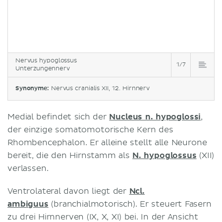
Nervus hypoglossus
1/7
Unterzungennerv
Synonyme:
Nervus cranialis XII, 12. Hirnnerv
Medial befindet sich der
Nucleus n. hypoglossi
,
der einzige somatomotorische Kern des
Rhombencephalon. Er alleine stellt alle Neurone
bereit, die den Hirnstamm als
N. hypoglossus
(XII)
verlassen.
Ventrolateral davon liegt der
Ncl.
ambiguus
(branchialmotorisch). Er steuert Fasern
zu drei Hirnnerven (IX, X, XI) bei. In der Ansicht