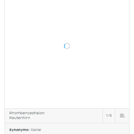
Rhombencephalon
1/5
Rautenhirn
Synonyme:
Keine