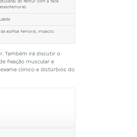
(rotuliana) do fêmur com a face
patelofemoral)
uzada
da epífise femoral, Impacto
r. Também irá discutir o
e fixação muscular e
 exame clínico e distúrbios do