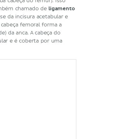
da cabeça do fêmur). Isso
(também chamado de
ligamento
e da incisura acetabular e
 cabeça femoral forma a
de) da anca. A cabeça do
ular e é coberta por uma