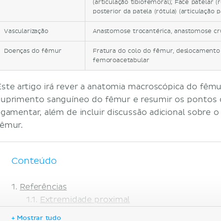
(articulação tibiofemoral); Face patelar 
posterior da patela (rótula) (articulação 
Vascularização
Anastomose trocantérica, anastomose cr
Doenças do fêmur
Fratura do colo do fêmur, deslocamento 
femoroacetabular
Este artigo irá rever a anatomia macroscópica do fêmu
suprimento sanguíneo do fêmur e resumir os pontos d
ligamentar, além de incluir discussão adicional sobre o
fêmur.
Conteúdo
Referências
Extremidade proximal
Diáfise
+ Mostrar tudo