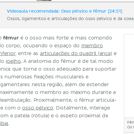
Videoaula recomendada: Osso pélvico e fêmur [24:51]
Ossos, ligamentos e articulações do osso pélvico e da coxa
O
fêmur
é o osso mais forte e mais comprido
do corpo, ocupando o espaço do
membro
nferior
, entre as
articulações do quadril (anca)
e
do
joelho
. A anatomia do fêmur é de tal modo
única que torna o osso adequado para suportar
as numerosas fixações musculares e
ligamentares nesta região, além de estender
maximamente o membro ao máximo durante a
deambulação. Proximalmente, o fêmur articula-
se com o
osso pélvico
. Distalmente, interage
com a patela (rótula) e o aspeto proximal da
Fê
íbia
.
Os 