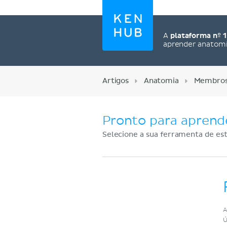
A
plataforma nº 1
aprender anatom
Artigos
Anatomia
Membros 
Pronto para aprend
Selecione a sua ferramenta de est
Cadastre-se agora
A
Ú