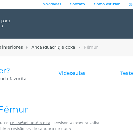
Novidades
Contato
Como estudar
para
ia
inferiores
Anca (quadril) e coxa
Fêmur
er?
Videoaulas
Test
udo favorita
Fêmur
utor:
Dr. Rafael José Vieira
•
Revisor: Alexandra Osika
ltima revisão: 25 de Outubro de 2023