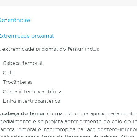
Extremidade distal
Mecânica
Articulações
Referências
Vascularização
Fixações musculares
Extremidade proximal
Doenças relacionadas com o fêmur
A extremidade proximal do fêmur inclui:
Fraturas do colo do fêmur
Epifisiólise proximal do fêmur
Cabeça femoral
Conflito femoroacetabular
Colo
Referências
Trocânteres
Crista intertrocantérica
Linha intertrocantérica
A
cabeça do fêmur
é uma estrutura aproximadamente e
medialmente e se projeta anteriormente do colo do fê
cabeça femoral é interrompida na face póstero-inferi