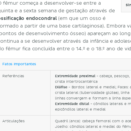
O fêmur começa a desenvolver-se entre a
Si
quinta e a sexta semana de gestação através de
ossificação endocondral
(em que um osso é
formado a partir de uma base cartilaginosa). Embora vá
(pontos de desenvolvimento ósseo) apareçam ao longo 
continua a se desenvolver através da infância e adoles
do fêmur fica concluída entre o 14.º e o 18.º ano de vid
Fatos Importantes
Referências
Extremidade proximal
- cabeça, pescoço,
crista intertrocantérica
Diáfise
- Bordos: lateral e medial; Faces: a
crista lateral (tuberosidade glútea), linha 
linhas convergem e formam a linha áspe
Extremidade distal
- côndilos laterais e m
epicôndilos lateral e medial
Articulações
Quadril (anca): cabeça femoral com o ac
Joelho: côndilos lateral e medial do fêmu