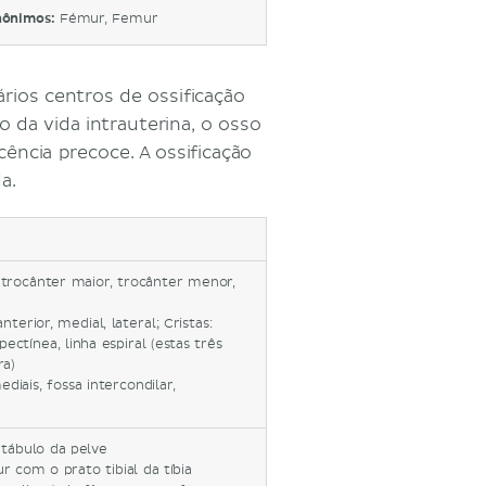
nônimos:
Fémur, Femur
rios centros de ossificação
da vida intrauterina, o osso
cência precoce. A ossificação
a.
 trocânter maior, trocânter menor,
nterior, medial, lateral; Cristas:
pectínea, linha espiral (estas três
ra)
ediais, fossa intercondilar,
etábulo da pelve
r com o prato tibial da tíbia