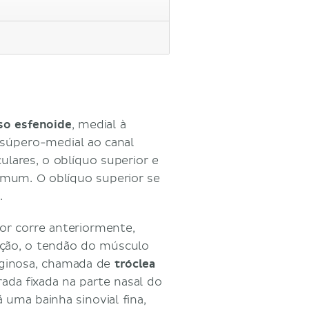
so esfenoide
, medial à
 súpero-medial ao canal
lares, o oblíquo superior e
omum. O oblíquo superior se
o.
or corre anteriormente,
erção, o tendão do músculo
aginosa, chamada de
tróclea
rada fixada na parte nasal do
á uma bainha sinovial fina,