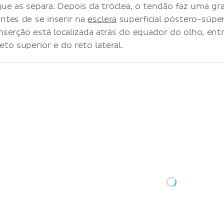
que as separa. Depois da tróclea, o tendão faz uma gr
antes de se inserir na
esclera
superficial póstero-súper
inserção está localizada atrás do equador do olho, en
reto superior e do reto lateral.