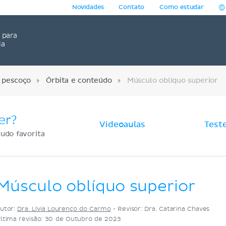
Novidades
Contato
Como estudar
para
ia
 pescoço
Órbita e conteúdo
Músculo oblíquo superior
er?
Videoaulas
Test
udo favorita
Músculo oblíquo superior
utor:
Dra. Lívia Lourenço do Carmo
•
Revisor: Dra. Catarina Chaves
ltima revisão: 30 de Outubro de 2023