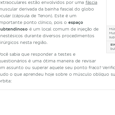
extraoculares estão envolvidos por uma
fáscia
muscular derivada da bainha fascial do globo
ocular (cápsula de Tenon). Este é um
importante ponto clínico, pois o
espaço
subtendinoso
é um local comum de injeção de
Mús
Mus
anestésicos durante diversos procedimentos
sup
cirúrgicos nesta região.
Si
bul
Você sabia que responder a testes e
questionários é uma ótima maneira de revisar
um assunto ou superar aquele seu ponto fraco? Verifiq
tudo o que aprendeu hoje sobre o músculo oblíquo su
rbita: