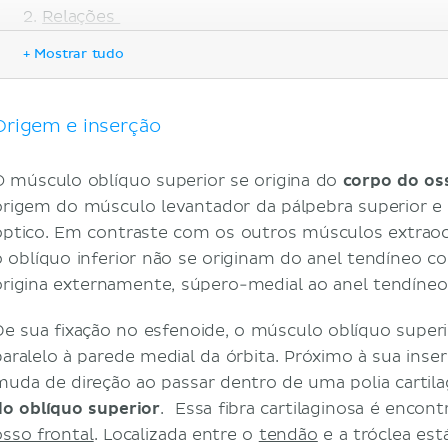
Relações
Inervação
+ Mostrar tudo
Vascularização
Função
Nota clínica
Origem e inserção
Referências
O músculo oblíquo superior se origina do
corpo do os
origem do músculo levantador da pálpebra superior e
óptico. Em contraste com os outros músculos extraocu
o oblíquo inferior não se originam do anel tendíneo c
origina externamente, súpero-medial ao anel tendíne
De sua fixação no esfenoide, o músculo oblíquo superi
paralelo à parede medial da órbita. Próximo à sua ins
muda de direção ao passar dentro de uma polia cartil
do oblíquo superior
. Essa fibra cartilaginosa é encont
osso frontal
. Localizada entre o
tendão
e a tróclea est