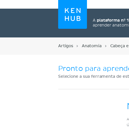
A
plataforma nº 1
aprender anatom
Artigos
Anatomia
Cabeça e
Pronto para aprend
Selecione a sua ferramenta de est
Cadastre-se agora
A
Ú