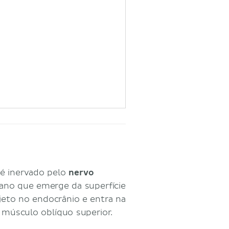
 é inervado pelo
nervo
niano que emerge da superfície
jeto no endocrânio e entra na
 o músculo oblíquo superior.