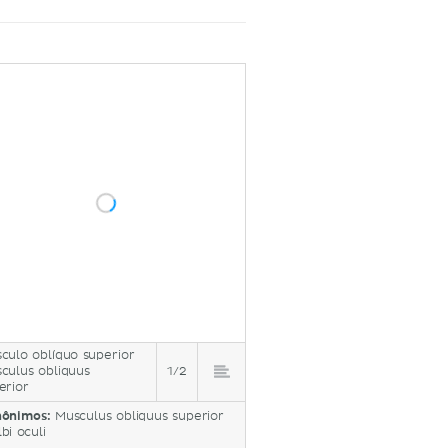
culo oblíquo superior
culus obliquus
1/2
erior
nônimos:
Musculus obliquus superior
bi oculi