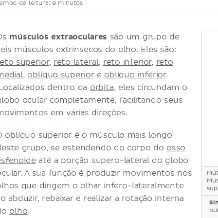
empo de leitura: 9 minutos
Os
músculos extraoculares
são um grupo de
seis músculos extrínsecos do olho. Eles são:
reto superior
,
reto lateral
,
reto inferior
,
reto
medial
,
oblíquo superior
e
oblíquo inferior
.
Localizados dentro da
órbita
, eles circundam o
globo ocular completamente, facilitando seus
movimentos em várias direções.
O oblíquo superior é o músculo mais longo
deste grupo, se estendendo do corpo do
osso
esfenoide
até a porção súpero-lateral do globo
ocular. A sua função é produzir movimentos nos
Mús
Mus
olhos que dirigem o olhar ínfero-lateralmente
sup
o abduzir, rebaixar e realizar a rotação interna
Si
do
olho
.
bul