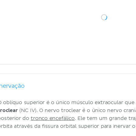
Inervação
O oblíquo superior é o único músculo extraocular que
troclear
(NC IV). O nervo troclear é o único nervo cra
posterior do
tronco encefálico
. Ele tem um grande tra
órbita através da fissura orbital superior para inervar