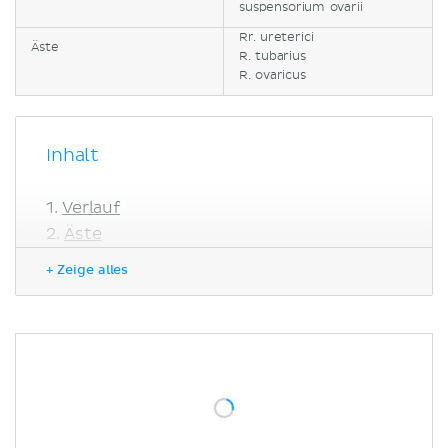
suspensorium ovarii
Rr. ureterici
Äste
R. tubarius
R. ovaricus
Inhalt
Verlauf
Äste
Klinik
+ Zeige alles
Literaturquellen