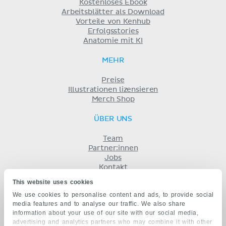
Kostenloses Ebook
Arbeitsblätter als Download
Vorteile von Kenhub
Erfolgsstories
Anatomie mit KI
MEHR
Preise
Illustrationen lizensieren
Merch Shop
ÜBER UNS
Team
Partner:innen
Jobs
Kontakt
Impressum
This website uses cookies
Geschäftsbedingungen
We use cookies to personalise content and ads, to provide social
Datenschutz
media features and to analyse our traffic. We also share
KENHUB AUF...
information about your use of our site with our social media,
advertising and analytics partners who may combine it with other
English