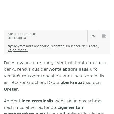
Aorta abdominalis
1/5
Bauchaorta
Synonyme:
Pars abdominalis aortae, Bauchteil der Aorta ,
Zeige mehr...
Die A. ovarica entspringt ventrolateral unterhalb
der
A. renalis
aus der
Aorta abdominalis
und
verläuft
retroperitoneal
bis zur Linea terminalis
am Beckenknochen. Dabei
überkreuzt
sie den
Ureter
.
An der
Linea terminalis
zieht sie in das schräg
nach medial verlaufende
Ligamentum