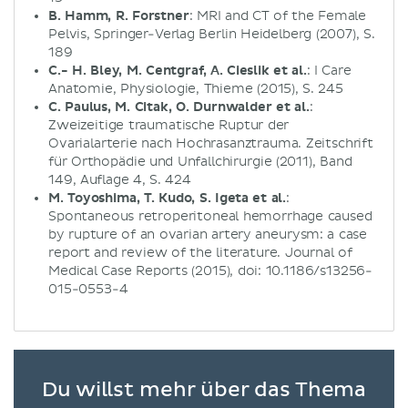
B. Hamm, R. Forstner
: MRI and CT of the Female
Pelvis, Springer-Verlag Berlin Heidelberg (2007), S.
189
C.- H. Bley, M. Centgraf, A. Cieslik et al.
: I Care
Anatomie, Physiologie, Thieme (2015), S. 245
C. Paulus, M. Citak, O. Durnwalder et al.
:
Zweizeitige traumatische Ruptur der
Ovarialarterie nach Hochrasanztrauma. Zeitschrift
für Orthopädie und Unfallchirurgie (2011), Band
149, Auflage 4, S. 424
M. Toyoshima, T. Kudo, S. Igeta et al.
:
Spontaneous retroperitoneal hemorrhage caused
by rupture of an ovarian artery aneurysm: a case
report and review of the literature. Journal of
Medical Case Reports (2015), doi: 10.1186/s13256-
015-0553-4
Du willst mehr über das Thema