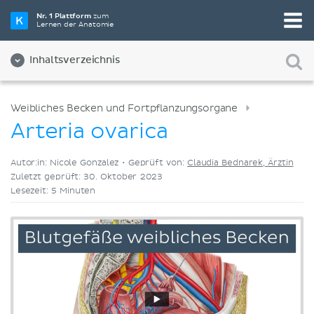
Wähle die beste Lernmethode für dich
Nr. 1 Plattform
zum
Lernen der Anatomie
Videos
Quizze
Beides
Inhaltsverzeichnis
Weibliches Becken und Fortpflanzungsorgane
Arteria ovarica
Autor:in: Nicole Gonzalez •
Geprüft von:
Claudia Bednarek, Ärztin
Zuletzt geprüft: 30. Oktober 2023
Lesezeit: 5 Minuten