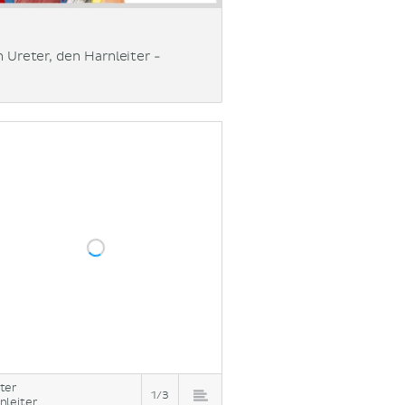
n Ureter, den Harnleiter -
ter
1/3
nleiter