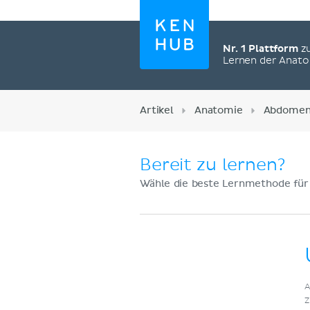
Nr. 1 Plattform
z
Lernen der Anat
Artikel
Anatomie
Abdome
Bereit zu lernen?
Wähle die beste Lernmethode für
Jetzt registrieren
A
Z