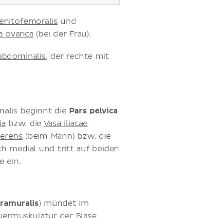
enitofemoralis
und
a ovarica
(bei der Frau).
abdominalis
, der rechte mit
nalis beginnt die
Pars pelvica
ia
bzw. die
Vasa iliacae
ferens
(beim Mann) bzw. die
ach medial und tritt auf beiden
e ein.
tramuralis
) mündet im
uermuskulatur der Blase