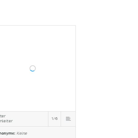
ter
1/6
nleiter
nonyme:
Keine