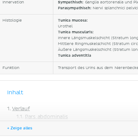
Innervation
Sympathisch:
Ganglia aortorenalia und Pl
Parasympathisch:
Nervi splanchnici pelvi
Histologie
Tunica mucosa:
Urothel
Tunica muscularis:
Innere Längsmuskelschicht (Stratum long
Mittlere Ringmuskelschicht (Stratum circ
Äußere Längsmuskelschicht (Stratum lon
Tunica adventitia
Funktion
Transport des Urins aus dem Nierenbecke
Inhalt
Verlauf
Pars abdominalis
Pars pelvica
+ Zeige alles
Pars intramuralis