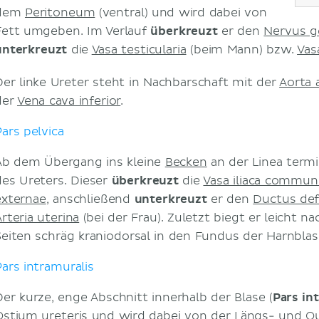
dem
Peritoneum
(ventral) und wird dabei von
Fett umgeben. Im Verlauf
überkreuzt
er den
Nervus g
unterkreuzt
die
Vasa testicularia
(beim Mann) bzw.
Vas
Der linke Ureter steht in Nachbarschaft mit der
Aorta 
der
Vena cava inferior
.
Pars pelvica
Ab dem Übergang ins kleine
Becken
an der Linea termi
des Ureters. Dieser
überkreuzt
die
Vasa iliaca commun
externae
, anschließend
unterkreuzt
er den
Ductus de
rteria uterina
(bei der Frau). Zuletzt biegt er leicht n
Seiten schräg kraniodorsal in den Fundus der Harnblas
Pars intramuralis
Der kurze, enge Abschnitt innerhalb der Blase (
Pars in
Ostium ureteris und wird dabei von der Längs- und Q