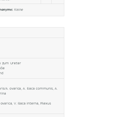
nonyme:
Keine
n zum Ureter
äße
and
aris/A. ovarica, A. iliaca communis, A.
rina
. ovarica, V. iliaca interna, Plexus