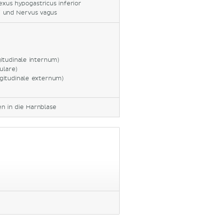
exus hypogastricus inferior
ci und Nervus vagus
itudinale internum)
ulare)
gitudinale externum)
n in die Harnblase