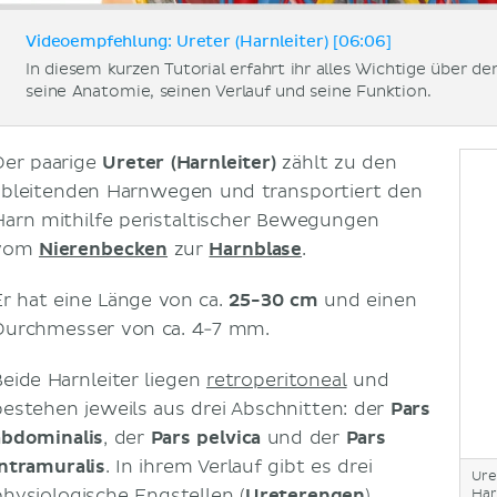
Videoempfehlung: Ureter (Harnleiter) [06:06]
In diesem kurzen Tutorial erfahrt ihr alles Wichtige über de
seine Anatomie, seinen Verlauf und seine Funktion.
Der paarige
Ureter (Harnleiter)
zählt zu den
ableitenden Harnwegen und transportiert den
Harn mithilfe peristaltischer Bewegungen
vom
Nierenbecken
zur
Harnblase
.
Er hat eine Länge von ca.
25-30 cm
und einen
Durchmesser von ca. 4-7 mm.
Beide Harnleiter liegen
retroperitoneal
und
bestehen jeweils aus drei Abschnitten: der
Pars
abdominalis
, der
Pars pelvica
und der
Pars
intramuralis
. In ihrem Verlauf gibt es drei
Ure
physiologische Engstellen (
Ureterengen
).
Har