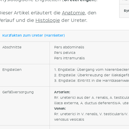
Sy
ieser Artikel erläutert die
Anatomie
, den
Verlauf und die
Histologie
der Ureter.
Kurzfakten zum Ureter (Harnleiter)
Abschnitte
Pars abdominalis
Pars pelvica
Pars intramuralis
Engstellen
1. Engstelle: Übergang vom Nierenbecke
2. Engstelle: Überkreuzung der Iliakalgef
3. Engstelle: Eintritt in die Harnblasenw
Gefäßversorgung
Arterien:
Rr. ureterici aus der A. renalis, A. testicul
iliaca externa, A. ductus deferentis/A. ute
Venen:
Rr. ureterici in V. renalis, V. testicularis/V
venosus vesicalis