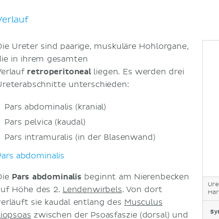
Engstellen
Blutversorgung und Lymphabfluss
Verlauf
Arterien
Venen
Die Ureter sind paarige, muskuläre Hohlorgane,
Lymphabfluss
die in ihrem gesamten
Innervation
Verlauf
retroperitoneal
liegen. Es werden drei
Histologie
Ureterabschnitte unterschieden:
Tunica mucosa
Tunica muscularis
Pars abdominalis (kranial)
Tunica adventitia
Pars pelvica (kaudal)
Klinik
Pars intramuralis (in der Blasenwand)
Harnsteine
Pars abdominalis
Doppelniere
Literaturquellen
Die
Pars abdominalis
beginnt am Nierenbecken
Ure
auf Höhe des 2.
Lendenwirbels
. Von dort
Har
verläuft sie kaudal entlang des
Musculus
Sy
liopsoas
zwischen der Psoasfaszie (dorsal) und