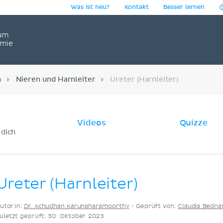
Was ist neu?
Kontakt
Besser lernen
um
omie
n
Nieren und Harnleiter
Ureter (Harnleiter)
Videos
Quizze
 dich
Ureter (Harnleiter)
utor:in:
Dr. Achudhan Karunaharamoorthy
•
Geprüft von:
Claudia Bednar
uletzt geprüft: 30. Oktober 2023