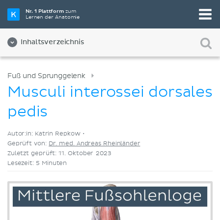
Wähle die beste Lernmethode für dich
Nr. 1 Plattform
zum
Lernen der Anatomie
Videos
Quizze
Beides
Inhaltsverzeichnis
Fuß und Sprunggelenk
Musculi interossei dorsales
pedis
Autor:in: Katrin Repkow •
Geprüft von:
Dr. med. Andreas Rheinländer
Zuletzt geprüft: 11. Oktober 2023
Lesezeit: 5 Minuten