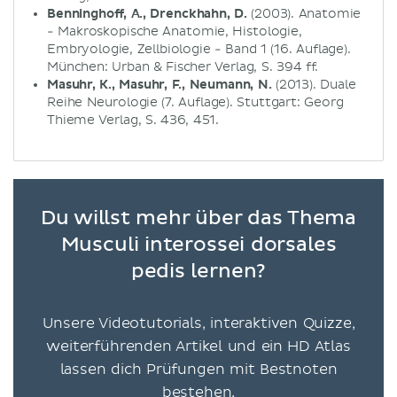
Benninghoff, A., Drenckhahn, D.
(2003). Anatomie
- Makroskopische Anatomie, Histologie,
Embryologie, Zellbiologie - Band 1 (16. Auflage).
München: Urban & Fischer Verlag, S. 394 ff.
Masuhr, K., Masuhr, F., Neumann, N.
(2013). Duale
Reihe Neurologie (7. Auflage). Stuttgart: Georg
Thieme Verlag, S. 436, 451.
Du willst mehr über das Thema
Musculi interossei dorsales
pedis lernen?
Unsere Videotutorials, interaktiven Quizze,
weiterführenden Artikel und ein HD Atlas
lassen dich Prüfungen mit Bestnoten
bestehen.