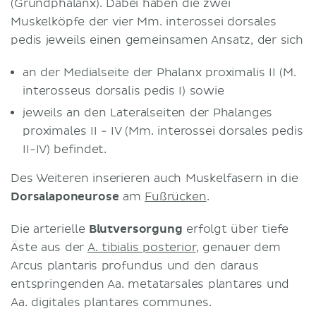
(Grundphalanx). Dabei haben die zwei
Muskelköpfe der vier Mm. interossei dorsales
pedis jeweils einen gemeinsamen Ansatz, der sich
an der Medialseite der Phalanx proximalis II (M.
interosseus dorsalis pedis I) sowie
jeweils an den Lateralseiten der Phalanges
proximales II - IV (Mm. interossei dorsales pedis
II-IV) befindet.
Des Weiteren inserieren auch Muskelfasern in die
Dorsalaponeurose
am
Fußrücken
.
Die arterielle
Blutversorgung
erfolgt über tiefe
Äste aus der
A. tibialis posterior
, genauer dem
Arcus plantaris profundus und den daraus
entspringenden Aa. metatarsales plantares und
Aa. digitales plantares communes.