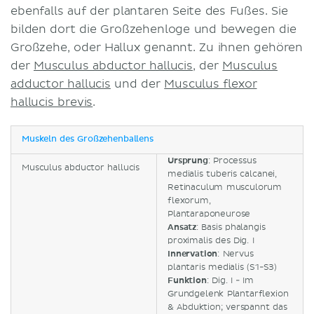
ebenfalls auf der plantaren Seite des Fußes. Sie
bilden dort die Großzehenloge und bewegen die
Großzehe, oder Hallux genannt. Zu ihnen gehören
der
Musculus abductor hallucis
, der
Musculus
adductor hallucis
und der
Musculus flexor
hallucis brevis
.
Muskeln des Großzehenballens
Ursprung
: Processus
Musculus abductor hallucis
medialis tuberis calcanei,
Retinaculum musculorum
flexorum,
Plantaraponeurose
Ansatz
: Basis phalangis
proximalis des Dig. I
Innervation
: Nervus
plantaris medialis (S1-S3)
Funktion
: Dig. I - Im
Grundgelenk Plantarflexion
& Abduktion; verspannt das