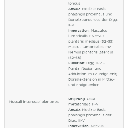
longus
Ansatz
: Mediale Basis
phalangis proximalis und
Dorsalaponeurose der Digg.
II-V
Innervation
: Musculus
lumbricalis I: Nervus
plantaris medialis (S2-S3);
Musculi lumbricales II-IV:
Nervus plantaris lateralis
(S2-S3)
Funktion
: Digg. II-V -
Plantarflexion und
Adduktion im Grundgelenk;
Dorsalextension in Mittel-
und Endgelenken
Ursprung
: Ossa
Musculi interossei plantares
metatarsalia III-V
Ansatz
: Mediale Basis
phalangis proximalis der
Digg. III-V
Innervation
: Nervus