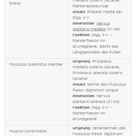
medialis tuberis calcanei,
brevis
Plantaraponeurose
Ansatz
: Phalanx media der
Digg. II-V
Innervation
:
Nervus
plantaris medialis
(S1-S3)
Funktion
: Digg. II-V -
Plantarflexion im
Grundgelenk; stärkt das
Längsgewölbe des Fußes
Ursprung
: Processus
Musculus quadratus plantae
medialis tuberis calcanei,
Processus lateralis tuberis
calcanei
Ansatz
: Sehne des Musculus
flexor digitorum longus
Innervation
: Nervus
plantaris lateralis (S1-S3)
Funktion
: Digg. II-V -
Plantarflexion im
Grundgelenk
Ursprung
: Zehensehnen des
Musculi lumbricales
Musculus flexor digitorum