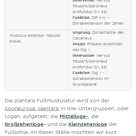
Innervation
: Nervus
fibularis/peroneus
profundus (S1, S2)
Funktion
: DIP II-IV -
Dorsalextension der Zehen
Ursprung
: Dorsalfläche des
Musculus extensor hallucis
Calcaneus
brevis
Ansatz
: Phalanx proximalis
des Dig. I
Innervation
: Nervus
fibularis/peroneus
profundus (S1, S2)
Funktion
: Dig. I -
Dorsalextension im
Grundgelenk
Die plantare Fußmuskulatur wird von der
Aponeurosis plantaris
in drei Untergruppen, oder
Logen, aufgeteilt: die
Mittelloge-
, die
Großzehenloge
-
und die
Kleinzehenloge
der
Fußsohle. An dieser Stelle möchten wir kurz