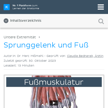
Wähle die beste Lernmethode für dich
Nr. 1 Plattform
zum
Lernen der Anatomie
Videos
Quizze
Beides
Inhaltsverzeichnis
Untere Extremität
Sprunggelenk und Fuß
Autor:in: Dr. Marc Mißmahl •
Geprüft von:
Claudia Bednarek, Ärztin
Zuletzt geprüft: 30. Oktober 2023
Lesezeit: 13 Minuten