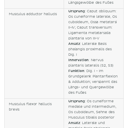
Längsgewölbe des Fußes
Ursprung
: Caput obliquum:
Musculus adductor hallucis
Os cuneiforme laterale, Os
cuboideum, Ossa metatarsi
II-IV; Caput transversum:
Ligamenta metatarsalia
plantaria von III-V
Ansatz
: Laterale Basis
phalangis proximalis des
Dig. I
Innervation
: Nervus
plantaris lateralis (S2, S3)
Funktion
: Dig. I - Im
Grundgelenk Plantarflexion
& Adduktion; verspannt das
Längs- und Quergewölbe
des Fußes
Ursprung
: Os cuneiforme
Musculus flexor hallucis
mediale und intermedium,
brevis
Os cuboideum, Sehne des
Musculus tibialis posterior
Ansatz
: Laterale und