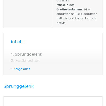
dorsales
Muskeln des
Großzehenballens:
Mm.
abductor hallucis, adductor
hallucis und flexor hallucis
brevis
Inhalt
Sprunggelenk
Fußknochen
Fußgelenke
+ Zeige alles
Fußmuskeln
Literaturquellen
Ähnliche Artikel
Sprunggelenk
Ähnliche Videos