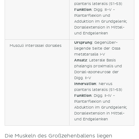
plantaris lateralis (S1-S3)
Funktion
: Digg. III-V -
Plantarflexion und
Adduktion im Grundgelenk;
Dorsalextension in Mittel-
und Endgelenken
Ursprung
: Gegenüber-
Musculi interossei dorsales
liegende Seite der Ossa
metatarsalia I-V
Ansatz
: Laterale Basis
phalangis proximalis und
Dorsal-aponeurose der
Digg. II-V
Innervation
: Nervus
plantaris lateralis (S1-S3)
Funktion
: Digg. II-IV -
Plantarflexion und
Abduktion im Grundgelenk;
Dorsalextension in Mittel-
und Endgelenken
Die Muskeln des Großzehenballens liegen