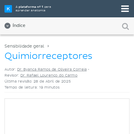
Selecione a sua ferramenta de estudo favorita
A
plataforma nº 1
para
aprender anatomia
Videoaulas
Testes
Ambos
Índice
Sensibilidade geral
Quimiorreceptores
Autor:
Dr. Byanca Ramos de Oliveira Correia
•
Revisor:
Dr. Rafael Lourenço do Carmo
Última revisão: 28 de Abril de 2025
Tempo de leitura: 19 minutos