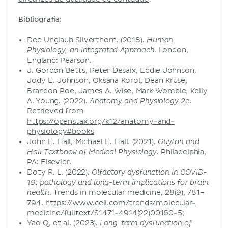
Bibliografia:
Dee Unglaub Silverthorn. (2018).
Human
. London,
Physiology, an Integrated Approach
England: Pearson.
J. Gordon Betts, Peter Desaix, Eddie Johnson,
Jody E. Johnson, Oksana Korol, Dean Kruse,
Brandon Poe, James A. Wise, Mark Womble, Kelly
A. Young. (2022).
.
Anatomy and Physiology 2e
Retrieved from
https://openstax.org/k12/anatomy-and-
physiology#books
John E. Hall, Michael E. Hall. (2021).
Guyton and
. Philadelphia,
Hall Textbook of Medical Physiology
PA: Elsevier.
Doty R. L. (2022).
Olfactory dysfunction in COVID-
19: pathology and long-term implications for brain
. Trends in molecular medicine, 28(9), 781–
health
794.
https://www.cell.com/trends/molecular-
medicine/fulltext/S1471-4914(22)00160-5
;
Yao Q, et al. (2023).
Long-term dysfunction of