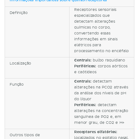
Informações importantes sobre quimiorreceptores
Receptores sensoriais
Definição
especializados que
detectam alterações
químicas no corpo,
convertendo essas
informações em sinais
elétricos para
processamento no encéfalo
Centrais:
bulbo raquidiano
Localização
Periféricos:
corpos aórticos
e caótideos
Centrais:
detectam
Função
alterações na PCO2 através
da análise dos níveis de pH
do líquor
Periféricos:
detectam
alterações na concentração
sanguínea de PO2 e, em
menor grau, de CO2 e H+
Receptores olfatórios:
Outros tipos de
localizados no epitélio nasal,