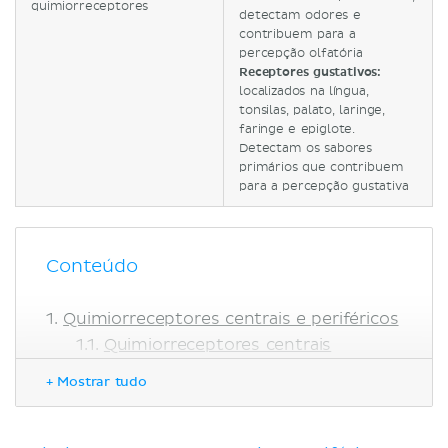
quimiorreceptores
detectam odores e
contribuem para a
percepção olfatória
Receptores gustativos:
localizados na língua,
tonsilas, palato, laringe,
faringe e epiglote.
Detectam os sabores
primários que contribuem
para a percepção gustativa
Conteúdo
Quimiorreceptores centrais e periféricos
Quimiorreceptores centrais
Quimiorreceptores periféricos
+ Mostrar tudo
Outros tipos de quimiorreceptores
Quimiorreceptores olfatórios