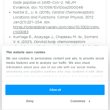
. NEJM
taste papillae in SARS-CoV-2
Evidence. doi: 10.1056/EVIDoa2300046
Nattie E., Li A. (2016).
Central Chemoreceptors:
Compr Physiol. 2012
Locations and Functions.
Jan;2(1):221–254. doi:
https://onlinelibrary.wiley.com/doi/10.1002/cphy.
c100083
Iturriaga R., Alcayaga J., Chapleau M. W., Somers
V. K. (2021).
Carotid body chemoreceptors:
physiology, pathology, and implications for health
American Physiol Society.
and disease.
This website uses cookies
https://journals.physiology.org/doi/full/10.1152/ph
We use cookies to personalise content and ads, to provide social
ysrev.00039.2019
media features and to analyse our traffic. We also share
information about your use of our site with our social media,
advertising and analytics partners who may combine it with other
information that you’ve provided to them or that they’ve collected
from your use of their services.
Quimiorreceptores - quer
Allow all
aprender mais sobre isso?
Deny
Customize