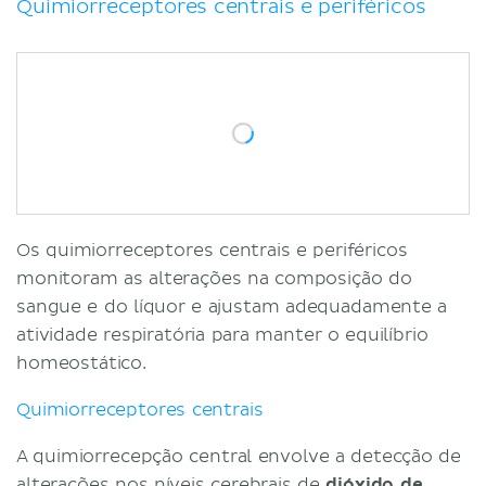
Quimiorreceptores gustativos
Quimiorreceptores centrais e periféricos
Adaptação
Perda do olfato (anosmia) e do paladar
(ageusia) por COVID-19
Referências
Os quimiorreceptores centrais e periféricos
monitoram as alterações na composição do
sangue e do líquor e ajustam adequadamente a
atividade respiratória para manter o equilíbrio
homeostático.
Quimiorreceptores centrais
A quimiorrecepção central envolve a detecção de
alterações nos níveis cerebrais de
dióxido de