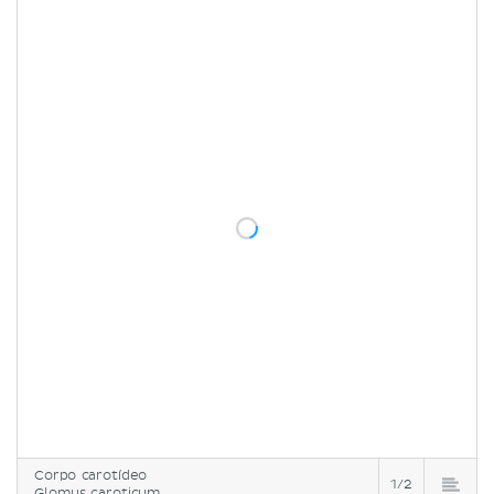
Corpo carotídeo
1/2
Glomus caroticum