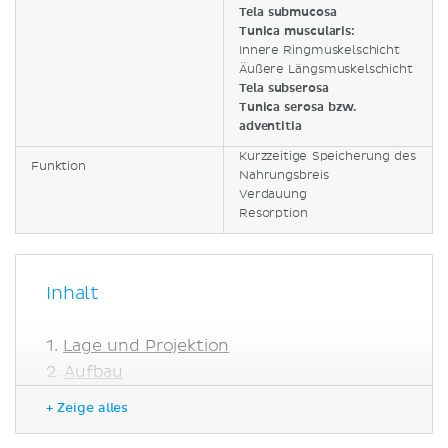
Tela submucosa
Tunica muscularis:
Innere Ringmuskelschicht
Äußere Längsmuskelschicht
Tela subserosa
Tunica serosa bzw.
adventitia
Kurzzeitige Speicherung des
Funktion
Nahrungsbreis
Verdauung
Resorption
Inhalt
Lage und Projektion
Aufbau
Blutversorgung und Lymphabfluss
+ Zeige alles
Arterien