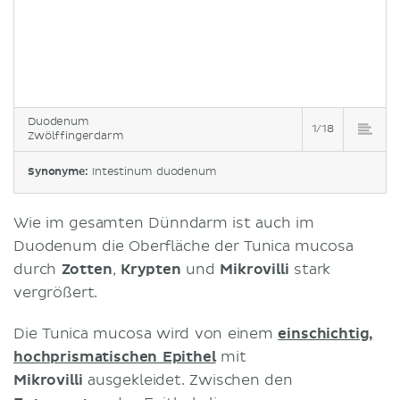
Duodenum
1/18
Zwölffingerdarm
Synonyme:
Intestinum duodenum
Wie im gesamten Dünndarm ist auch im
Duodenum die Oberfläche der Tunica mucosa
durch
Zotten
,
Krypten
und
Mikrovilli
stark
vergrößert.
Die Tunica mucosa wird von einem
einschichtig,
hochprismatischen Epithel
mit
Mikrovilli
ausgekleidet. Zwischen den