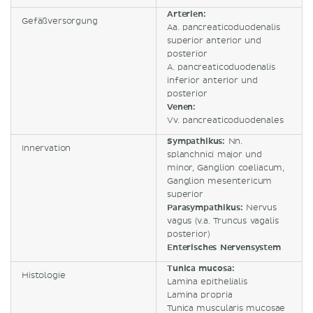
Arterien:
Gefäßversorgung
Aa. pancreaticoduodenalis
superior anterior und
posterior
A. pancreaticoduodenalis
inferior anterior und
posterior
Venen:
Vv. pancreaticoduodenales
Sympathikus:
Nn.
Innervation
splanchnici major und
minor, Ganglion coeliacum,
Ganglion mesentericum
superior
Parasympathikus:
Nervus
vagus (v.a. Truncus vagalis
posterior)
Enterisches Nervensystem
Tunica mucosa:
Histologie
Lamina epithelialis
Lamina propria
Tunica muscularis mucosae