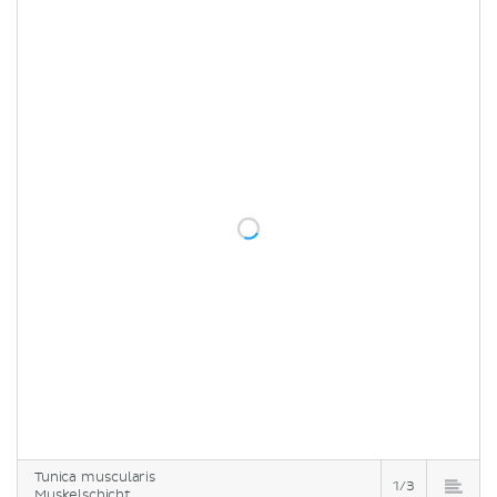
Tunica muscularis
1/3
Muskelschicht