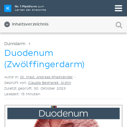
Wähle die beste Lernmethode für dich
Nr. 1 Plattform
zum
Lernen der Anatomie
Videos
Quizze
Beides
Inhaltsverzeichnis
Dünndarm
Duodenum
(Zwölffingerdarm)
Autor:in:
Dr. med. Andreas Rheinländer
•
Geprüft von:
Claudia Bednarek, Ärztin
Zuletzt geprüft: 30. Oktober 2023
Lesezeit: 15 Minuten