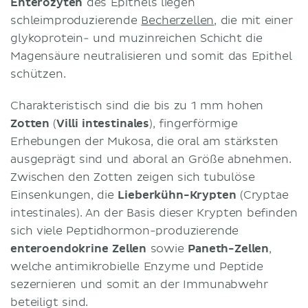
Enterozyten
des Epithels liegen
schleimproduzierende
Becherzellen
, die mit einer
glykoprotein- und muzinreichen Schicht die
Magensäure neutralisieren und somit das Epithel
schützen.
Charakteristisch sind die bis zu 1 mm hohen
Zotten
(
Villi intestinales
), fingerförmige
Erhebungen der Mukosa, die oral am stärksten
ausgeprägt sind und aboral an Größe abnehmen.
Zwischen den Zotten zeigen sich tubulöse
Einsenkungen, die
Lieberkühn-Krypten
(Cryptae
intestinales). An der Basis dieser Krypten befinden
sich viele Peptidhormon-produzierende
enteroendokrine Zellen
sowie
Paneth-Zellen
,
welche antimikrobielle Enzyme und Peptide
sezernieren und somit an der Immunabwehr
beteiligt sind.