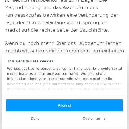
schließlich retroperitoneal zum Liegen. Die
Magendrehung und das Wachstum des
Pankreaskopfes bewirken eine Veränderung der
Lage der Duodenalanlage von ursprünglich
medial auf die rechte Seite der Bauchhöhle.
Wenn du noch mehr über das Duodenum lernen
möchtest, schaue dir die folgenden Lerneinheiten
an:
This website uses cookies
We use cookies to personalise content and ads, to provide social
media features and to analyse our traffic. We also share
information about your use of our site with our social media,
Duodenum
advertising and analytics partners who may combine it with other
Lerneinheit starten
information that you’ve provided to them or that they’ve collected
from your use of their services.
Allow all
Arterien und Venen des Dünndarms
Deny
Customize
Lerneinheit starten