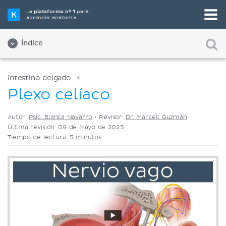
Elige tu herramienta de estudio favorita
La
plataforma nº 1
para
aprender anatomía
Videos
Cuestionarios
Ambos
Índice
Intestino delgado
Plexo celíaco
Autor:
Psic. Blanca Navarro
•
Revisor:
Dr. Marcell Guzmán
Última revisión: 09 de Mayo de 2025
Tiempo de lectura: 5 minutos