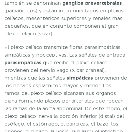
también se denominan
ganglios prevertebrales
(paraaórticos) y están interconectados en plexos
celíacos, mesentéricos superiores y renales más
pequeños, que en conjunto componen el gran
plexo celíaco (solar).
El plexo celíaco transmite fibras parasimpáticas,
simpáticas y nociceptivas. Las señales de entrada
parasimpáticas
que recibe el plexo celíaco
provienen del nervio vago (X par craneal),
mientras que las señales
simpáticas
provienen de
los nervios esplácnicos mayor y menor. Los
ramos del plexo celíaco alcanzan sus órganos
diana formando plexos periarteriales que rodean
las ramas de la aorta abdominal. De este modo, el
plexo celíaco inerva la porción inferior (distal) del
esófago
, el
estómago
, el
páncreas
, el
bazo
, los
riñones
, el
hígado
, la
vesícula biliar
y el
intestino