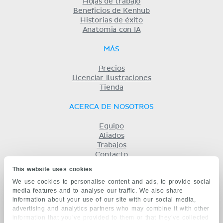
Hojas de trabajo
Beneficios de Kenhub
Historias de éxito
Anatomia con IA
MÁS
Precios
Licenciar ilustraciones
Tienda
ACERCA DE NOSOTROS
Equipo
Aliados
Trabajos
Contacto
Compañía
This website uses cookies
Términos y condiciones
We use cookies to personalise content and ads, to provide social
Privacidad
media features and to analyse our traffic. We also share
KENHUB EN...
information about your use of our site with our social media,
advertising and analytics partners who may combine it with other
English
information that you’ve provided to them or that they’ve collected
Deutsch